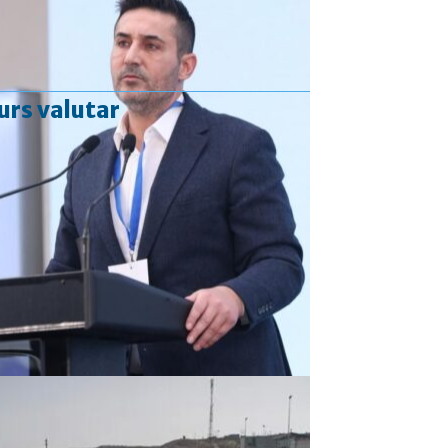
urs valutar
Curs valutar: 06 Aug 2026
EUR
: 5,2513 RON
+0,0024 ▲
USD
: 4,5507 RON
+0,0027 ▲
CHF
: 5,6221 RON
+0,0011 ▲
GBP
: 6,1236 RON
-0,0008 ▼
Convertor valutar
»
Rezultat:
-