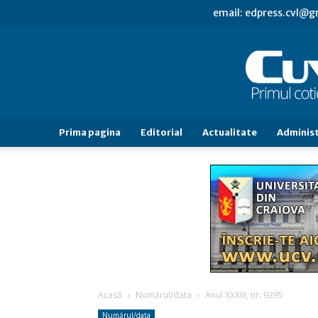
email: edpress.cvl@
Prima pagina
Editorial
Actualitate
Administ
Acasă
Numărul/data
Anul XXXIII, nr. 9395
Numărul/data