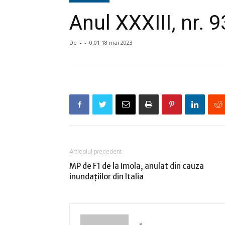
Anul XXXIII, nr. 
De
-
-
0:01 18 mai 2023
Articolul precedent
MP de F1 de la Imola, anulat din cauza
inundaţiilor din Italia
-