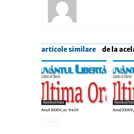
articole similare
de la acel
Numărul/data
Numărul/dat
Anul XXXIV, nr. 9430
Anul XXXIV,