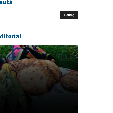
aută
ditorial