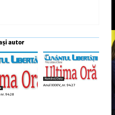
ași autor
Numărul/data
Anul XXXIV, nr. 9427
a
 nr. 9428