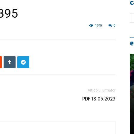
c
9395
1740
0
e
Articolul următor
PDF 18.05.2023