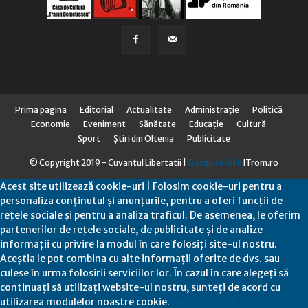
Prima pagina
Editorial
Actualitate
Administraţie
Politică
Economie
Eveniment
Sănătate
Educaţie
Cultură
Sport
Știri din Oltenia
Publicitate
© Copyright 2019 - Cuvantul Libertatii |
Gazduire Web
ITrom.ro
Acest site utilizează cookie-uri | Folosim cookie-uri pentru a
personaliza conținutul și anunțurile, pentru a oferi funcții de
rețele sociale și pentru a analiza traficul. De asemenea, le oferim
partenerilor de rețele sociale, de publicitate și de analize
informații cu privire la modul în care folosiți site-ul nostru.
Aceștia le pot combina cu alte informații oferite de dvs. sau
culese în urma folosirii serviciilor lor. În cazul în care alegeți să
continuați să utilizați website-ul nostru, sunteți de acord cu
utilizarea modulelor noastre cookie.
Sunt de acord