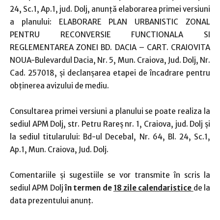
24, Sc.1, Ap.1, jud. Dolj, anunţă elaborarea primei versiuni
a planului: ELABORARE PLAN URBANISTIC ZONAL
PENTRU RECONVERSIE FUNCTIONALA SI
REGLEMENTAREA ZONEI BD. DACIA – CART. CRAIOVITA
NOUA-Bulevardul Dacia, Nr. 5, Mun. Craiova, Jud. Dolj, Nr.
Cad. 257018, şi declanşarea etapei de încadrare pentru
obţinerea avizului de mediu.
Consultarea primei versiuni a planului se poate realiza la
sediul APM Dolj, str. Petru Rareş nr. 1, Craiova, jud. Dolj şi
la sediul titularului: Bd-ul Decebal, Nr. 64, Bl. 24, Sc.1,
Ap.1, Mun. Craiova, Jud. Dolj.
Comentariile şi sugestiile se vor transmite în scris la
sediul APM Dolj
în termen de
18 zile calendaristice
de la
data prezentului anunţ.