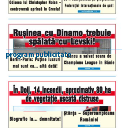
program publicitate
luni-vineri
9.00 - 17.00
sâmbătă
închis
duminică
9.00 - 12.00