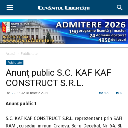
Acasă
Publicitate
Publicitate
Anunţ public S.C. KAF KAF
CONSTRUCT S.R.L.
De
-
-
13:42 18 martie 2025
570
0
Anunţ public 1
S.C. KAF KAF CONSTRUCT S.R.L. reprezentant prin SAFI
RAMI, cu sediul in mun. Craiova, Bd-ul Decebal, Nr. 64, Bl.