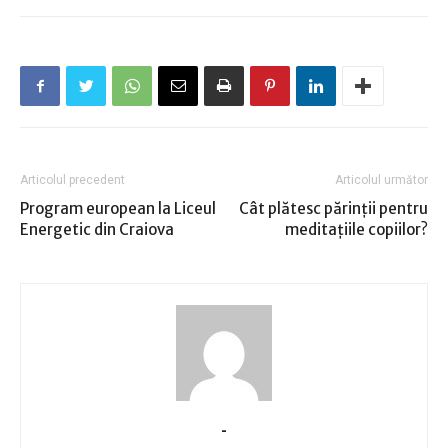
Articolul precedent
Articolul următor
Program european la Liceul
Cât plătesc părinţii pentru
Energetic din Craiova
meditaţiile copiilor?
-