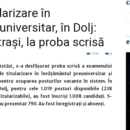
c
arizare în
niversitar, în Dolj:
rași, la proba scrisă
e
1711
0
Astăzi, s-a desfăşurat proba scrisă a examenului
de titularizare în învăţământul preuniversitar şi
pentru ocuparea posturilor vacante în sistem. În
Dolj, pentru cele 1.019 posturi disponibile (238
titularizabile), au fost înscrişi 1.008 candidaţi. S-
au prezentat 790. Au fost înregistraţi şi absenţi.