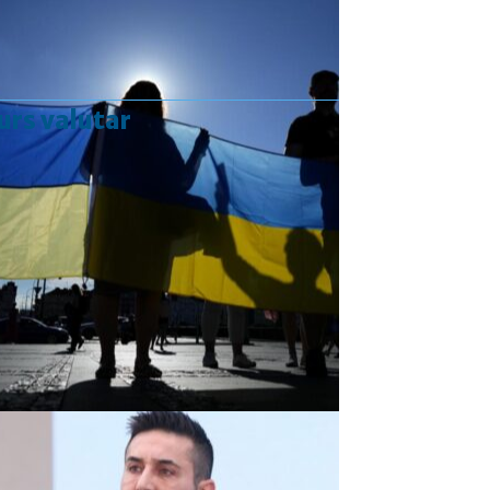
urs valutar
Curs valutar: 07 Aug 2026
EUR
: 5,2554 RON
+0,0041 ▲
USD
: 4,5584 RON
+0,0077 ▲
CHF
: 5,6244 RON
+0,0023 ▲
GBP
: 6,1277 RON
+0,0041 ▲
Convertor valutar
»
Rezultat:
-