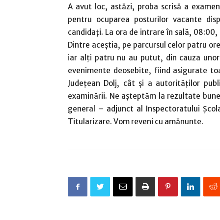
A avut loc, astăzi, proba scrisă a examenu
pentru ocuparea posturilor vacante dispo
candidaţi. La ora de intrare în sală, 08:00,
Dintre aceştia, pe parcursul celor patru or
iar alţi patru nu au putut, din cauza uno
evenimente deosebite, fiind asigurate toa
Judeţean Dolj, cât şi a autorităţilor pub
examinării. Ne aşteptăm la rezultate bune
general – adjunct al Inspectoratului Şcol
Titularizare. Vom reveni cu amănunte.