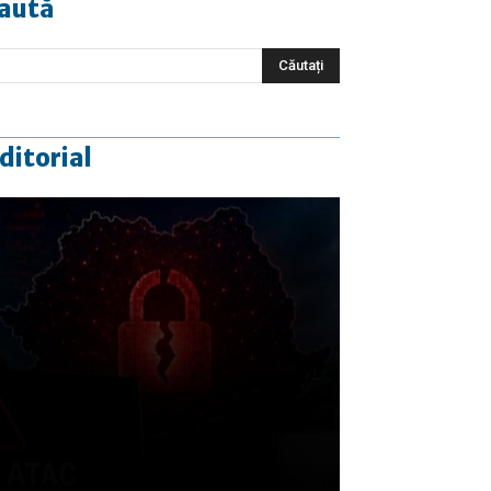
aută
ditorial