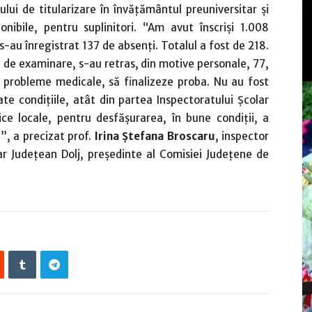
lui de titularizare în învăţământul preuniversitar şi
nibile, pentru suplinitori. “Am avut înscrişi 1.008
 s-au înregistrat 137 de absenţi. Totalul a fost de 218.
e de examinare, s-au retras, din motive personale, 77,
r probleme medicale, să finalizeze proba. Nu au fost
te condiţiile, atât din partea Inspectoratului Şcolar
lice locale, pentru desfăşurarea, în bune condiţii, a
”, a precizat prof.
Irina Ştefana Broscaru
, inspector
ar Judeţean Dolj, preşedinte al Comisiei Judeţene de