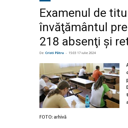
Examenul de titul
învăţământul preu
218 absenţi și ret
De
Cristi Pătru
-
15:03 17 iulie 2024
FOTO: arhivă