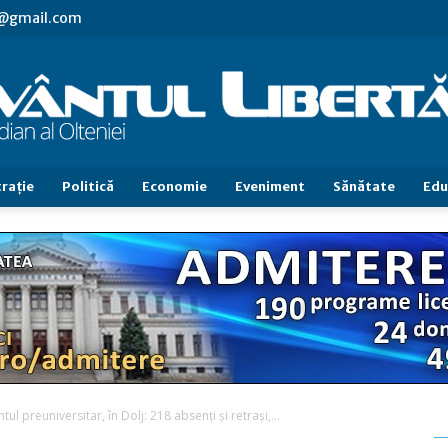
vl@gmail.com
raţie
Politică
Economie
Eveniment
Sănătate
Edu
Cuvântul
Libertăţii
ul preuniversitar, în Dolj: 218 absenţi și retrași,...