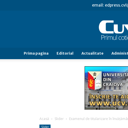
email: edpress.c
Prima pagina
Editorial
Actualitate
Administ
Acasă
Slider
Examenul de titularizare în învăţământ
Slider