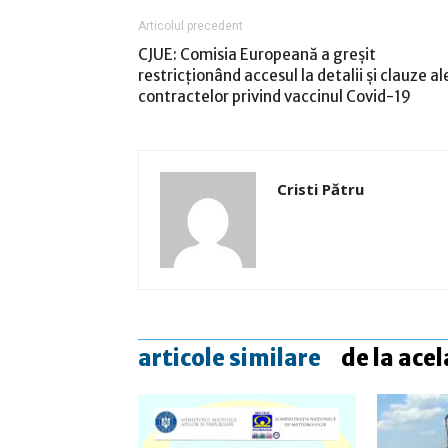
Articolul precedent
CJUE: Comisia Europeană a greşit
restricţionând accesul la detalii şi clauze al
contractelor privind vaccinul Covid-19
Cristi Pătru
articole similare
de la acel