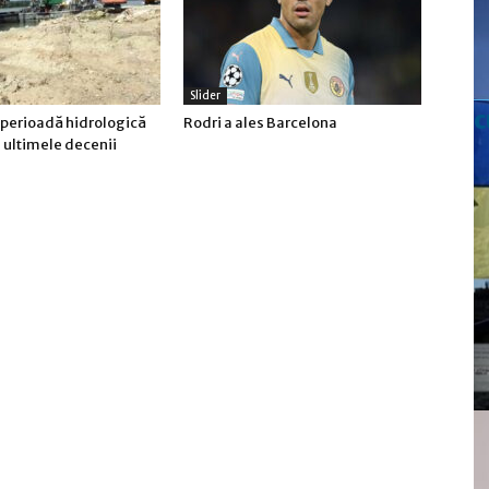
Slider
c
 perioadă hidrologică
Rodri a ales Barcelona
n ultimele decenii