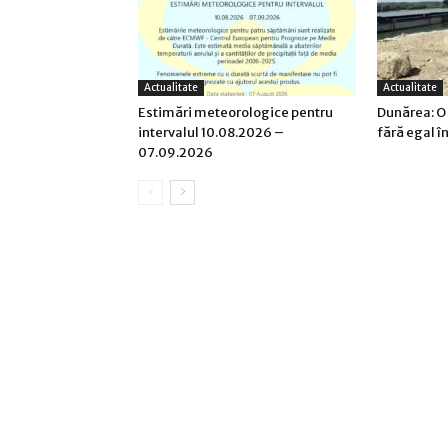
Actualitate
Actualitate
Estimări meteorologice pentru
Dunărea: O
intervalul 10.08.2026 –
fără egal î
07.09.2026