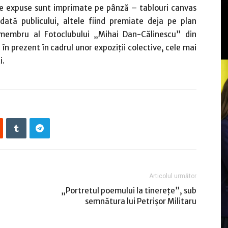
le expuse sunt imprimate pe pânză – tablouri canvas
ată publicului, altele fiind premiate deja pe plan
 membru al Fotoclubului „Mihai Dan-Călinescu” din
 în prezent în cadrul unor expoziţii colective, cele mai
i.
Articolul următor
„Portretul poemului la tinereţe”, sub
semnătura lui Petrişor Militaru