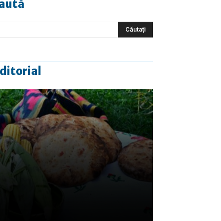
aută
ditorial