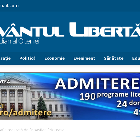
gmail.com
raţie
Politică
Economie
Eveniment
Sănătate
Edu
Cuvântul
Libertăţii
afie realizată de Sebastian Prioteasa