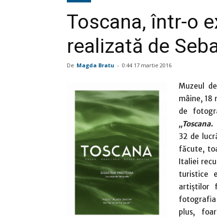
Toscana, într-o e
realizată de Seb
De
Magda Bratu
-
0:44 17 martie 2016
Muzeul de
mâine, 18 m
de fotogr
„Toscana.
32 de lucră
făcute, to
Italiei rec
turistice
artiştilor
fotografia 
plus, foa