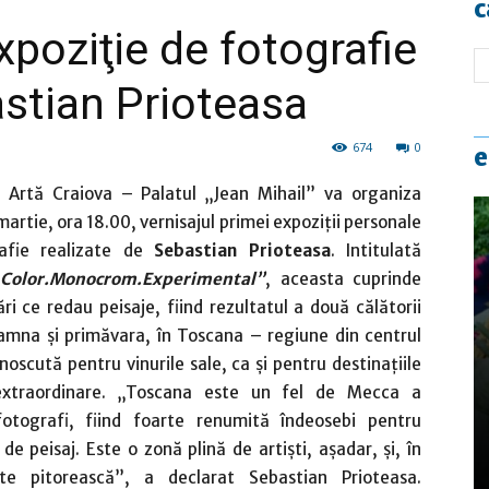
c
xpoziţie de fotografie
astian Prioteasa
674
0
e
 Artă Craiova – Palatul „Jean Mihail” va organiza
artie, ora 18.00, vernisajul primei expoziţii personale
afie realizate de
Sebastian Prioteasa
. Intitulată
 Color.Monocrom.Experimental”
, aceasta cuprinde
ri ce redau peisaje, fiind rezultatul a două călătorii
amna şi primăvara, în Toscana – regiune din centrul
unoscută pentru vinurile sale, ca şi pentru destinaţiile
 extraordinare. „Toscana este un fel de Mecca a
 fotografi, fiind foarte renumită îndeosebi pentru
de peisaj. Este o zonă plină de artişti, aşadar, şi, în
rte pitorească”, a declarat Sebastian Prioteasa.