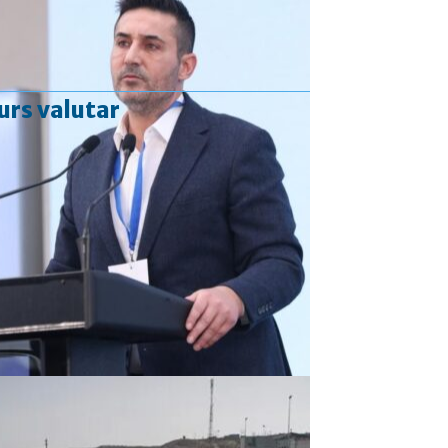
urs valutar
Curs valutar: 06 Aug 2026
EUR
: 5,2513 RON
+0,0024 ▲
USD
: 4,5507 RON
+0,0027 ▲
CHF
: 5,6221 RON
+0,0011 ▲
GBP
: 6,1236 RON
-0,0008 ▼
Convertor valutar
»
Rezultat:
-