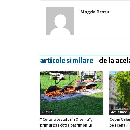
Magda Bratu
articole similare
de la acel
Cultură
Actualitate
“Cultura țestului în Oltenia“,
Copiii Călă
primul pas către patrimoniul
pe scena Fi