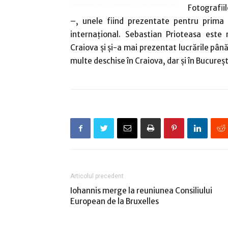
Fotografii
–, unele fiind prezentate pentru prima d
internaţional. Sebastian Prioteasa este
Craiova şi şi-a mai prezentat lucrările până
multe deschise în Craiova, dar şi în Bucureşt
Articolul precedent
Iohannis merge la reuniunea Consiliului
European de la Bruxelles