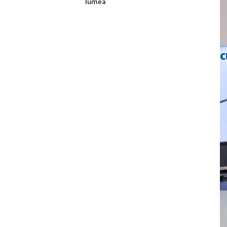
lumea
c