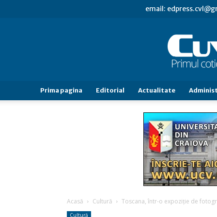
email: edpress.cvl@
Prima pagina
Editorial
Actualitate
Administ
Acasă
Cultură
Toscana, într-o expoziţie de fotogr
Cultură