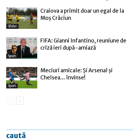
Craiova a primit doar un egal de la
Moş Crăciun
Slider
FIFA: Gianni Infantino, reuniune de
criză ieri după-amiază
Sport
Meciuri amicale: Şi Arsenal şi
Chelsea… învinse!
Sport
caută