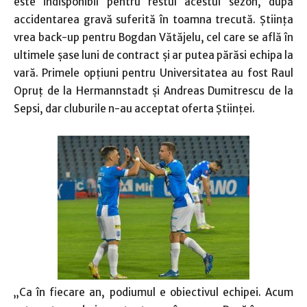
este indisponibil pentru restul acestui sezon, după
accidentarea gravă suferită în toamna trecută. Ştiinţa
vrea back-up pentru Bogdan Vătăjelu, cel care se află în
ultimele şase luni de contract şi ar putea părăsi echipa la
vară. Primele opţiuni pentru Universitatea au fost Raul
Opruţ de la Hermannstadt şi Andreas Dumitrescu de la
Sepsi, dar cluburile n-au acceptat oferta Ştiinţei.
„Ca în fiecare an, podiumul e obiectivul echipei. Acum