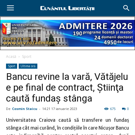
Acasă
Sport
Sport
Ultima oră
Bancu revine la vară, Vătăjelu
e pe final de contract, Ştiinţa
caută fundaş stânga
De
Cosmin Staicu
-
14:21 17 ianuarie 2023
675
0
Universitatea Craiova caută să transfere un fundaş
stânga cât mai curând, în condiţiile în care Nicuşor Bancu