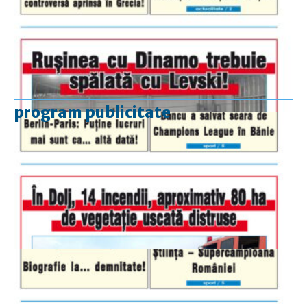
program publicitate
luni-vineri
9.00 - 17.00
sâmbătă
închis
duminică
9.00 - 12.00