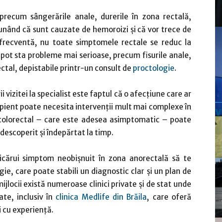
recum sângerările anale, durerile în zona rectală,
nând că sunt cauzate de hemoroizi și că vor trece de
e frecventă, nu toate simptomele rectale se reduc la
pot sta probleme mai serioase, precum fisurile anale,
ectal, depistabile printr-un consult de
proctologie
.
i vizitei la specialist este faptul că o afecțiune care ar
ncipient poate necesita intervenții mult mai complexe în
colorectal – care este adesea asimptomatic – poate
escoperit și îndepărtat la timp.
ricărui simptom neobișnuit în zona anorectală să te
ie, care poate stabili un diagnostic clar și un plan de
ijlocii există numeroase clinici private și de stat unde
ate, inclusiv în
clinica Medlife din Brăila
, care oferă
i cu experiență.