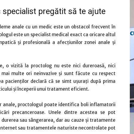
specialist pregătit să te ajute
bleme anale cu un medic este un obstacol frecvent în
c
logul este un specialist medical exact ca oricare altul
mpatică și profesională a afecțiunilor zonei anale și
e, o vizită la proctolog nu este nici dureroasă, nici
e mai multe ori neinvazive și sunt făcute cu respect
ea pacienților declară că se simt ușurați după prima
ticului și începerii unui tratament eficient.
r anale, proctologul poate identifica boli inflamatorii
ificări precanceroase. Unele dintre acestea se pot
durerea sau sângerarea, dar au cauze și tratamente
 internet sau tratamentele naturiste necontrolate pot