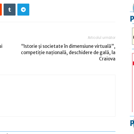
p
Articolul următor
ui
“Istorie şi societate în dimensiune virtuală”,
competiţie naţională, deschidere de gală, la
Craiova
p