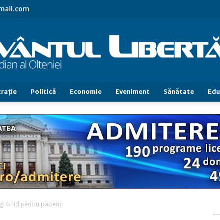
gmail.com
raţie
Politică
Economie
Eveniment
Sănătate
Edu
Cuvântul
Libertăţii
g: Ghid pentru pacienți