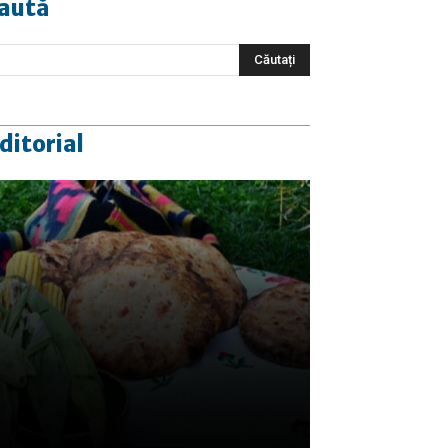
aută
ditorial