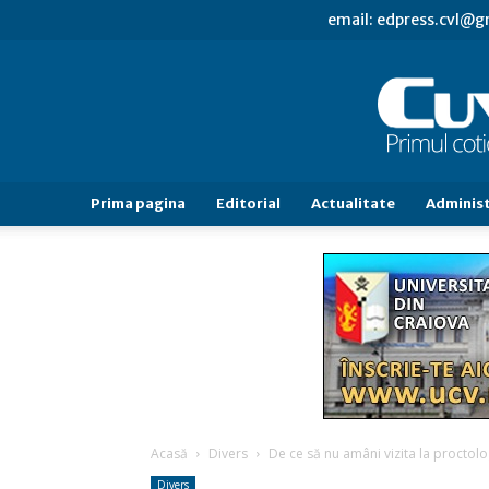
email: edpress.cvl@
Prima pagina
Editorial
Actualitate
Administ
Acasă
Divers
De ce să nu amâni vizita la proctolo
Divers