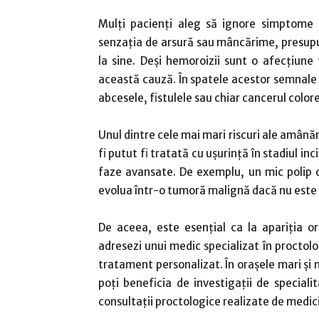
Mulți pacienți aleg să ignore simptome p
senzația de arsură sau mâncărime, presupu
la sine. Deși hemoroizii sunt o afecțiun
această cauză. În spatele acestor semnale 
abcesele, fistulele sau chiar cancerul color
Unul dintre cele mai mari riscuri ale amânări
fi putut fi tratată cu ușurință în stadiul i
faze avansate. De exemplu, un mic polip 
evolua într-o tumoră malignă dacă nu este d
De aceea, este esențial ca la apariția o
adresezi unui medic specializat în proctolog
tratament personalizat. În orașele mari și m
poți beneficia de investigații de specialit
consultații proctologice realizate de medic