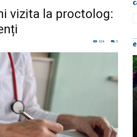
c
 vizita la proctolog:
enți
654
0
e