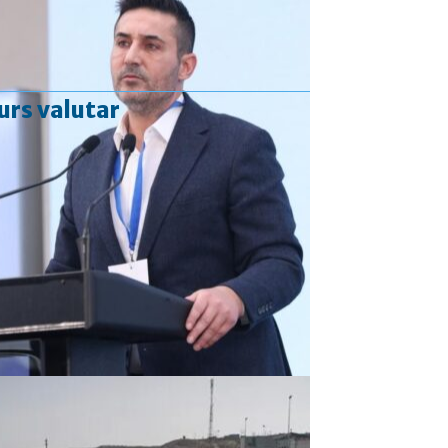
urs valutar
Curs valutar: 06 Aug 2026
EUR
: 5,2513 RON
+0,0024 ▲
USD
: 4,5507 RON
+0,0027 ▲
CHF
: 5,6221 RON
+0,0011 ▲
GBP
: 6,1236 RON
-0,0008 ▼
Convertor valutar
»
Rezultat:
-