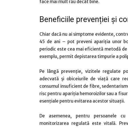
face mai mult rău decât bine.
Beneficiile prevenției și c
Chiar dacă nu ai simptome evidente, contro
45 de ani – pot preveni apariția unor bol
periodic este cea mai eficientă metodă de 
exemplu, permit depistarea timpurie a polip
Pe lângă prevenție, vizitele regulate po
adecvată și obiceiurile de viață care re
consumul insuficient de fibre, sedentarismul
risc pentru apariția hemoroizilor sau a fisu
esențiale pentru evitarea acestor situații.
De asemenea, pentru persoanele cu an
monitorizarea regulată este vitală. Pre