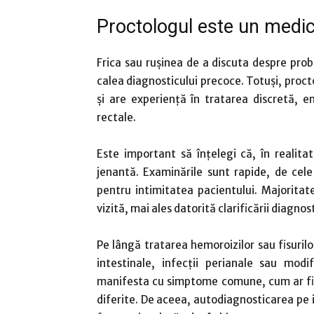
Proctologul este un medic 
Frica sau rușinea de a discuta despre pro
calea diagnosticului precoce. Totuși, procto
și are experiență în tratarea discretă, e
rectale.
Este important să înțelegi că, în realitat
jenantă. Examinările sunt rapide, de cel
pentru intimitatea pacientului. Majoritat
vizită, mai ales datorită clarificării diagnos
Pe lângă tratarea hemoroizilor sau fisurilo
intestinale, infecții perianale sau mod
manifesta cu simptome comune, cum ar fi 
diferite. De aceea, autodiagnosticarea pe