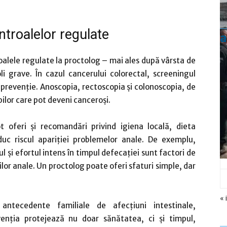
ontroalelor regulate
a
alele regulate la proctolog – mai ales după vârsta de
i grave. În cazul cancerului colorectal, screeningul
prevenție. Anoscopia, rectoscopia și colonoscopia, de
ilor care pot deveni canceroși.
t oferi și recomandări privind igiena locală, dieta
duc riscul apariției problemelor anale. De exemplu,
 și efortul intens în timpul defecației sunt factori de
rilor anale. Un proctolog poate oferi sfaturi simple, dar
« 
tecedente familiale de afecțiuni intestinale,
venția protejează nu doar sănătatea, ci și timpul,