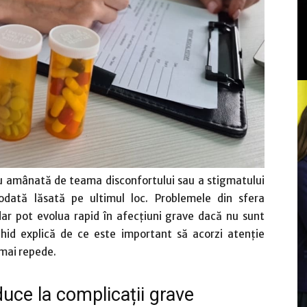
au amânată de teama disconfortului sau a stigmatului
iodată lăsată pe ultimul loc. Problemele din sfera
dar pot evolua rapid în afecțiuni grave dacă nu sunt
ghid explică de ce este important să acorzi atenție
 mai repede.
uce la complicații grave