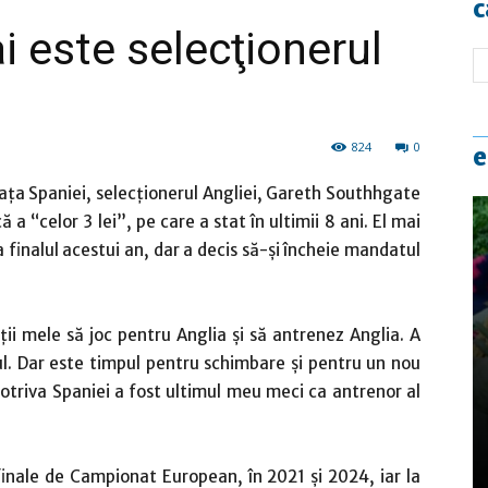
c
 este selecţionerul
824
0
e
faţa Spaniei, selecţionerul Angliei, Gareth Southhgate
a “celor 3 lei”, pe care a stat în ultimii 8 ani. El mai
finalul acestui an, dar a decis să-şi încheie mandatul
ii mele să joc pentru Anglia și să antrenez Anglia. A
l. Dar este timpul pentru schimbare și pentru un nou
potriva Spaniei a fost ultimul meu meci ca antrenor al
inale de Campionat European, în 2021 şi 2024, iar la