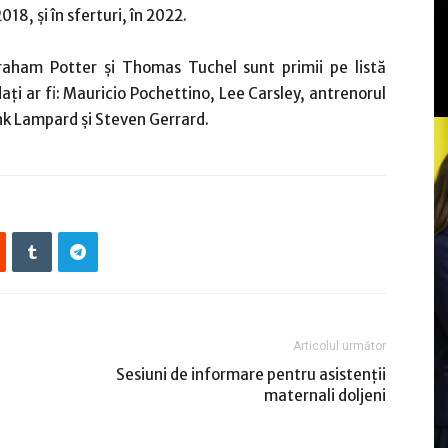
18, şi în sferturi, în 2022.
raham Potter şi Thomas Tuchel sunt primii pe listă
ați ar fi: Mauricio Pochettino, Lee Carsley, antrenorul
ank Lampard și Steven Gerrard.
Articolul următor
Sesiuni de informare pentru asistenții
maternali doljeni