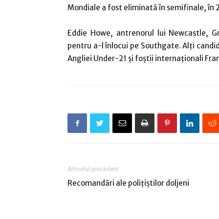
Mondiale a fost eliminată în semifinale, în 20
Eddie Howe, antrenorul lui Newcastle, G
pentru a-l înlocui pe Southgate. Alți candid
Angliei Under-21 și foștii internaționali Fr
Articolul precedent
Recomandări ale poliţiştilor doljeni