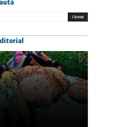
aută
ditorial