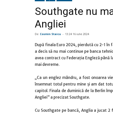
Southgate nu mai
Angliei
De
Cosmin Staicu
-
13:24 16 iulie 2024
După finala Euro 2024, pierdută cu 2-1 în 
a decis să nu mai continue pe banca tehnică 
avea contract cu Federaţia Engleză până la 
mai devreme.
„Ca un englez mândru, a fost onoarea vieț
însemnat totul pentru mine și am dat totu
capitol. Finala de duminică de la Berlin îm
Angliei” a precizat Southgate.
Cu Southgate pe bancă, Anglia a jucat 2 f