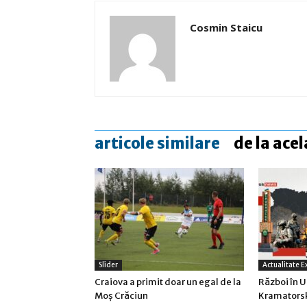
Cosmin Staicu
articole similare
de la acel
Slider
Actualitate E
Craiova a primit doar un egal de la
Război în U
Moş Crăciun
Kramatorsk