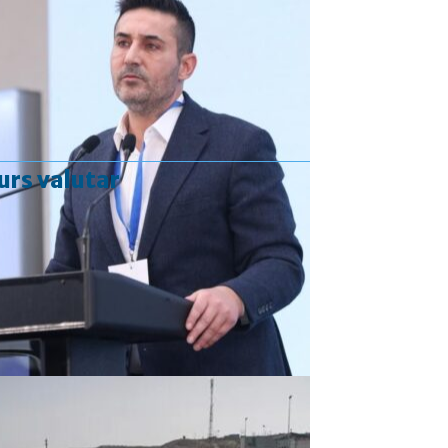
urs valutar
Curs valutar: 06 Aug 2026
EUR
: 5,2513 RON
+0,0024 ▲
USD
: 4,5507 RON
+0,0027 ▲
CHF
: 5,6221 RON
+0,0011 ▲
GBP
: 6,1236 RON
-0,0008 ▼
Convertor valutar
»