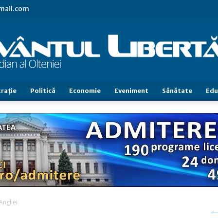
gmail.com
raţie
Politică
Economie
Eveniment
Sănătate
Edu
Cuvântul
Libertăţii
Angliei