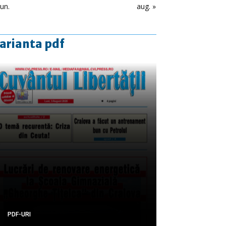
iun.
aug. »
arianta pdf
PDF-URI
PDF-URI
PDF-URI
PDF-URI
PDF-URI