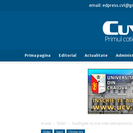
email: edpress.cvl@
Prima pagina
Editorial
Actualitate
Administ
Acasă
Slider
Southgate nu mai este selecţionerul 
Slider
Sport
Ultima oră