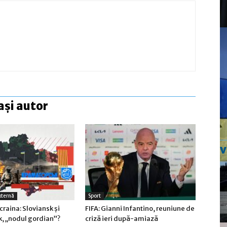
ași autor
xternă
Sport
craina: Sloviansk şi
FIFA: Gianni Infantino, reuniune de
, „nodul gordian”?
criză ieri după-amiază