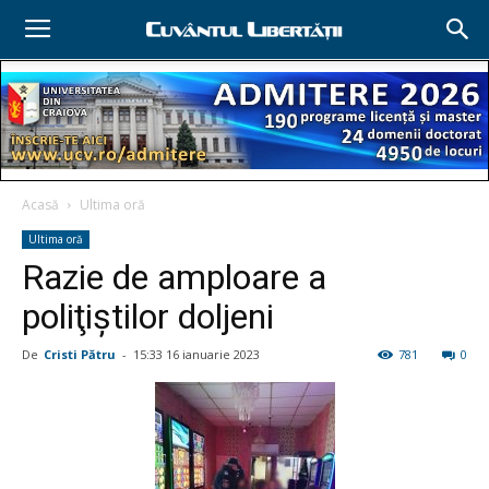
Acasă
Ultima oră
Ultima oră
Razie de amploare a
poliţiştilor doljeni
De
Cristi Pătru
-
15:33 16 ianuarie 2023
781
0