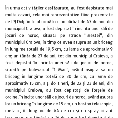
În urma activităţilor desfăşurate, au fost depistate mai
multe cazuri, cele mai reprezentative fiind prezentate
de IPJ Dolj, în felul următor: un bărbat de 47 de ani, din
municipiul Craiova, a fost depistat în incinta unei săli de
jocuri de noroc, situată pe strada “Brestei”, din
municipiul Craiova, în timp ce avea asupra sa un briceag
în lungime totală de 19,5 cm, cu lama de aproximativ 9
cm; un tânăr de 27 de ani, tot din municipiul Craiova, a
fost depistat în incinta unei săli de jocuri de noroc,
situată pe bulevardul “1 Mai”, având asupra sa un
briceag în lungime totală de 30 de cm, cu lama de
aproximativ 15 cm; alţi doi tineri, de 22 şi 23 de ani, din
municipiul Craiova, au fost depistați de forţele de
ordine, în incita unor săli de jocuri de noroc, având asupra
lor un briceag în lungime de 18 cm, un baston telescopic,
metalic, în lungime de 64 de cm şi un spray iritant
lacrimogen; o tânără de 24 de ani a fost depistată de