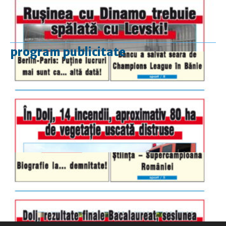
program publicitate
luni-vineri
9.00 - 17.00
sâmbătă
închis
duminică
9.00 - 12.00