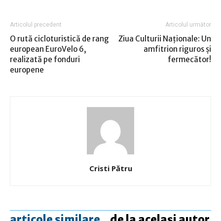
Articolul precedent
Articolul următor
O rută cicloturistică de rang
Ziua Culturii Naţionale: Un
european EuroVelo 6,
amfitrion riguros şi
realizată pe fonduri
fermecător!
europene
Cristi Pătru
articole similare
de la același autor