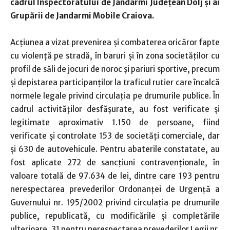
cadrul Inspectoratului de Jandarmi Județean Dolj și ai
Grupării de Jandarmi Mobile Craiova.
Acțiunea a vizat prevenirea și combaterea oricăror fapte
cu violenţă pe stradă, în baruri și în zona societăților cu
profil de săli de jocuri de noroc și pariuri sportive, precum
și depistarea participanților la traficul rutier care încalcă
normele legale privind circulația pe drumurile publice. În
cadrul activităților desfășurate, au fost verificate și
legitimate aproximativ 1.150 de persoane, fiind
verificate și controlate 153 de societăți comerciale, dar
și 630 de autovehicule. Pentru abaterile constatate, au
fost aplicate 272 de sancțiuni contravenționale, în
valoare totală de 97.634 de lei, dintre care 193 pentru
nerespectarea prevederilor Ordonanței de Urgență a
Guvernului nr. 195/2002 privind circulația pe drumurile
publice, republicată, cu modificările și completările
ulterioare, 31 pentru nerespectarea prevederilor Legii nr.