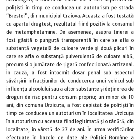
poliţişti în timp ce conducea un autoturism pe strada
“Brestei”, din municipiul Craiova. Aceasta a fost testată
cu apartul drugtest, rezultatul fiind pozitiv la consumul
de metamphetamine. De asemenea, asupra tinerei a
fost găsită o punguță transparentă în care se afla o
substanță vegetală de culoare verde și două plicuri în
care se afla o substanță pulverulentă de culoare albă,
precum și o jumătate de țigară confecționată artizanal.
În cauză, a fost întocmit dosar penal sub aspectul
săvârșirii infracțiunilor de conducerea unui vehicul sub
influența alcoolului sau a altor substanțe şi deţinerea de
droguri de risc pentru consum propriu; un minor de 10
ani, din comuna Urzicuţa, a fost depistat de polițiști în
timp ce conducea un autoturism în localitatea Urzicuţa
în autoturism cu aceasta fiind legitimată și o tânără, din
localitate, în vârstă de 27 de ani. În urma verificărilor
efectuate în bazele de date ale Poliției Române a