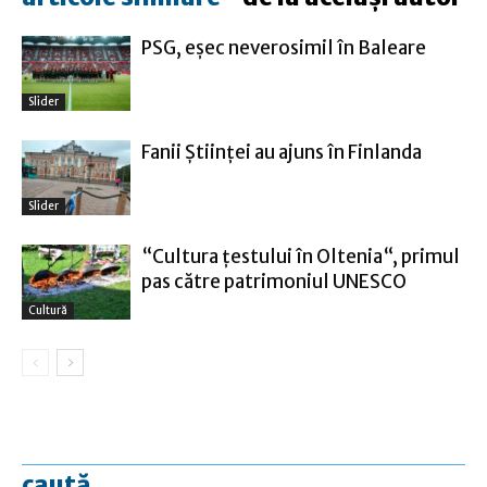
PSG, eşec neverosimil în Baleare
Slider
Fanii Ştiinţei au ajuns în Finlanda
Slider
“Cultura țestului în Oltenia“, primul
pas către patrimoniul UNESCO
Cultură
caută