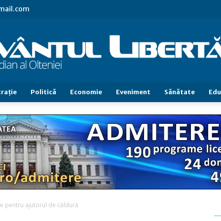
gmail.com
raţie
Politică
Economie
Eveniment
Sănătate
Edu
Cuvântul
Libertăţii
le pentru ajutorul de căldură