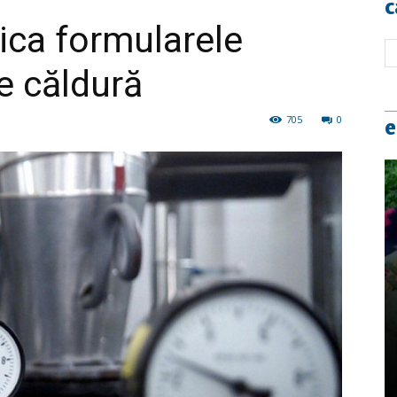
c
dica formularele
e căldură
705
0
e