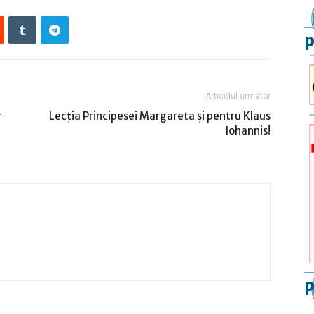
p
Articolul următor
r
Lecţia Principesei Margareta şi pentru Klaus
Iohannis!
p