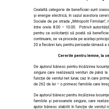
Cealaltă categorie de beneficiari sunt craio
și energie electrică, în cazul acestora cerer
Sociale de pe strada „Mitropolit Firmilian”, n
între orele 8.00 – 10.00. Potrivit autorităț
pentru ca solicitanții să poată să beneficie
continuare, se va proceda pe același princip
20 a fiecărei luni, pentru perioada rămasă a 
Cererile pentru lemne, la se
De
ajutorul bănesc pentru încălzirea locuinţ
singure care realizează venituri de până la 
funcţie de venitul net lunar, caz în care pr
de 262 de lei – o primesc familiile care înr
De ajutorul bănesc pentru încălzirea locuinţe
familiile şi persoanele singure, care reali
ajutor bănesc stabilit în funcţie de venitul