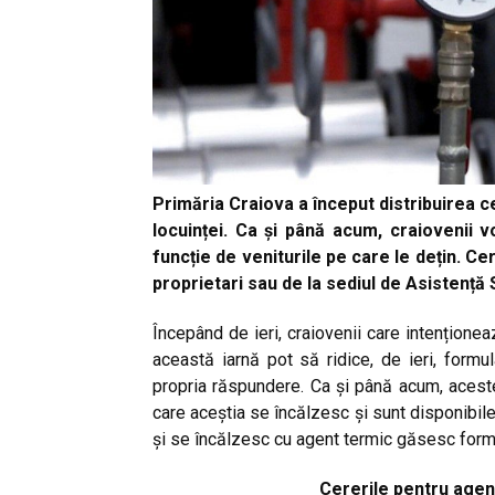
Primăria Craiova a început distribuirea c
locuinței. Ca și până acum, craiovenii v
funcție de veniturile pe care le dețin. Cer
proprietari sau de la sediul de Asistență S
Începând de ieri, craiovenii care intenționea
această iarnă pot să ridice, de ieri, form
propria răspundere. Ca și până acum, aceste
care aceștia se încălzesc și sunt disponibile î
și se încălzesc cu agent termic găsesc formul
Cererile pentru agent