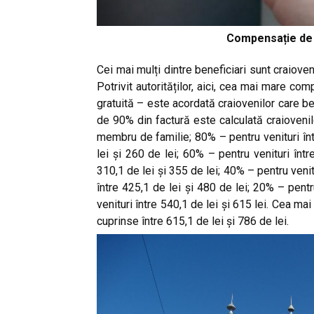
Compensație de 
Cei mai mulți dintre beneficiari sunt craiove
Potrivit autorităților, aici, cea mai mare c
gratuită – este acordată craiovenilor care b
de 90% din factură este calculată craiovenil
membru de familie; 80% – pentru venituri într
lei și 260 de lei; 60% – pentru venituri înt
310,1 de lei și 355 de lei; 40% – pentru venit
între 425,1 de lei și 480 de lei; 20% – pentr
venituri între 540,1 de lei și 615 lei. Cea m
cuprinse între 615,1 de lei și 786 de lei.