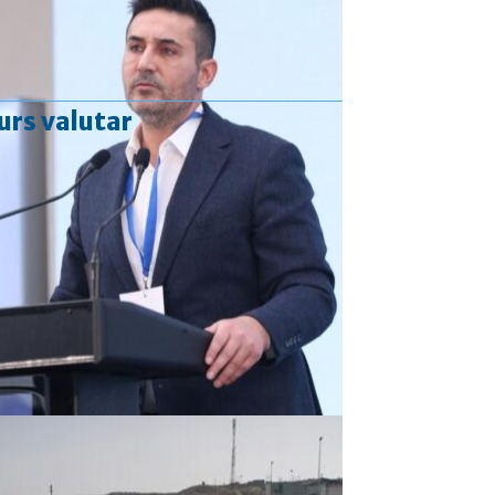
urs valutar
Curs valutar: 06 Aug 2026
EUR
: 5,2513 RON
+0,0024 ▲
USD
: 4,5507 RON
+0,0027 ▲
CHF
: 5,6221 RON
+0,0011 ▲
GBP
: 6,1236 RON
-0,0008 ▼
Convertor valutar
»
Rezultat:
-