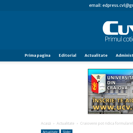
email: edpress.cvl@
Prima pagina
Editorial
Actualitate
Administ
Acasă
Actualitate
Craiovenii pot ridica formulare
Actualitate
Slider