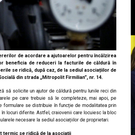
ererilor de acordare a ajutoarelor pentru încălzirea
or beneficia de reduceri la facturile de căldură în
erile se ridică, după caz, de la sediul asociațiilor de
ocială din strada „Mitropolit Firmilian”, nr. 14.
ză să solicite un ajutor de căldură pentru lunile reci din
ularele pe care trebuie să le completeze, mai apoi, pe
 formulare se distribuie în funcție de modalitatea prin
n locuri diferite. Astfel, craiovenii care locuiesc la bloc
arele necesare la sediul asociațiilor de proprietari.
 termic se ridică de la asociații