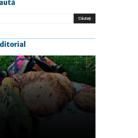
aută
ditorial