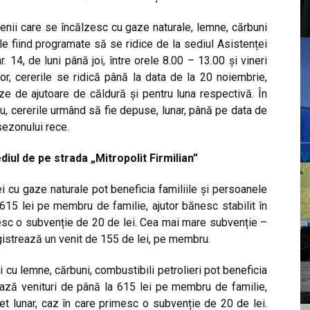
venii care se încălzesc cu gaze naturale, lemne, cărbuni
ile fiind programate să se ridice de la sediul Asistenței
r. 14, de luni până joi, între orele 8.00 – 13.00 şi vineri
ilor, cererile se ridică până la data de la 20 noiembrie,
ze de ajutoare de căldură și pentru luna respectivă. În
iu, cererile urmând să fie depuse, lunar, până pe data de
sezonului rece.
diul de pe strada „Mitropolit Firmilian”
ei
cu gaze naturale pot beneficia familiile şi persoanele
615 lei pe membru de familie, ajutor bănesc stabilit în
imesc o subvenție de 20 de lei. Cea mai mare subvenție –
egistrează un venit de 155 de lei, pe membru.
i cu lemne, cărbuni, combustibili petrolieri pot beneficia
zează venituri de până la 615 lei pe membru de familie,
 net lunar, caz în care primesc o subvenție de 20 de lei.