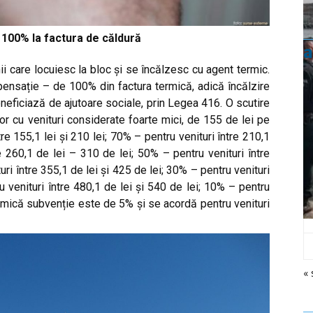
100% la factura de căldură
a
nii care locuiesc la bloc și se încălzesc cu agent termic.
ompensație – de 100% din factura termică, adică încălzire
eneficiază de ajutoare sociale, prin Legea 416. O scutire
or cu venituri considerate foarte mici, de 155 de lei pe
e 155,1 lei și 210 lei; 70% – pentru venituri între 210,1
re 260,1 de lei – 310 de lei; 50% – pentru venituri între
uri între 355,1 de lei și 425 de lei; 30% – pentru venituri
u venituri între 480,1 de lei și 540 de lei; 10% – pentru
ai mică subvenție este de 5% și se acordă pentru venituri
« 