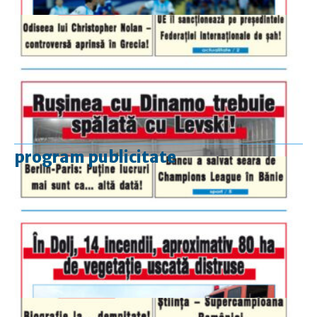
program publicitate
luni-vineri
9.00 - 17.00
sâmbătă
închis
duminică
9.00 - 12.00