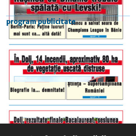
program publicitate
luni-vineri
9.00 - 17.00
sâmbătă
închis
duminică
9.00 - 12.00