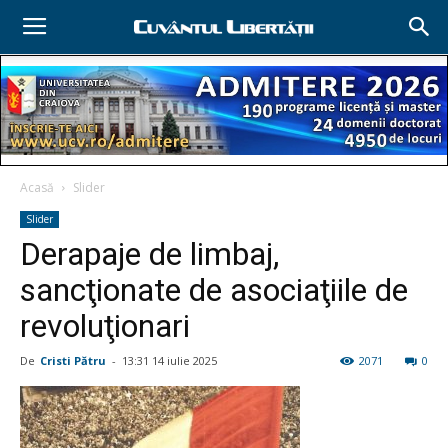
Acasă
Slider
Slider
Derapaje de limbaj,
sancţionate de asociaţiile de
revoluţionari
De
Cristi Pătru
-
13:31 14 iulie 2025
2071
0