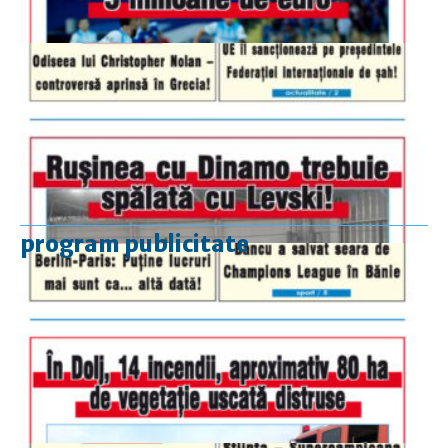
program publicitate
luni-vineri
9.00 - 17.00
sâmbătă
închis
duminică
9.00 - 12.00