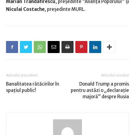
Marian Trandafirescu
, preşedinte “Alianţa Poporului” şi
Niculai Costache
, preşedinte MURL.
Articolul precedent
Articolul următor
Banalitatea rătăcirilor în
Donald Trump a promis
spaţiul public!
pentru astăzi o „declaraţie
majoră” despre Rusia