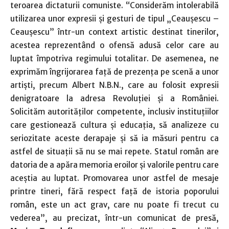
teroarea dictaturii comuniste. “Considerăm intolerabilă
utilizarea unor expresii și gesturi de tipul „Ceaușescu –
Ceaușescu” într-un context artistic destinat tinerilor,
acestea reprezentând o ofensă adusă celor care au
luptat împotriva regimului totalitar. De asemenea, ne
exprimăm îngrijorarea față de prezența pe scenă a unor
artiști, precum Albert N.B.N., care au folosit expresii
denigratoare la adresa Revoluției și a României.
Solicităm autorităților competente, inclusiv instituțiilor
care gestionează cultura și educația, să analizeze cu
seriozitate aceste derapaje și să ia măsuri pentru ca
astfel de situații să nu se mai repete. Statul român are
datoria de a apăra memoria eroilor și valorile pentru care
aceștia au luptat. Promovarea unor astfel de mesaje
printre tineri, fără respect față de istoria poporului
român, este un act grav, care nu poate fi trecut cu
vederea”, au precizat, într-un comunicat de presă,