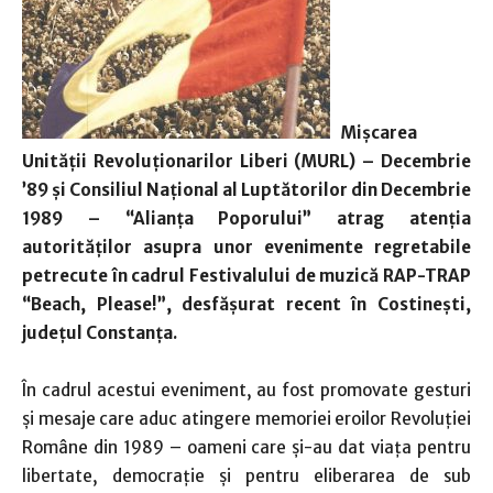
Mișcarea
Unității Revoluționarilor Liberi (MURL) – Decembrie
’89 și Consiliul Național al Luptătorilor din Decembrie
1989 – “Alianța Poporului” atrag atenția
autorităților asupra unor evenimente regretabile
petrecute în cadrul Festivalului de muzică RAP-TRAP
“Beach, Please!”, desfășurat recent în Costinești,
județul Constanța.
În cadrul acestui eveniment, au fost promovate gesturi
și mesaje care aduc atingere memoriei eroilor Revoluției
Române din 1989 – oameni care și-au dat viața pentru
libertate, democrație și pentru eliberarea de sub