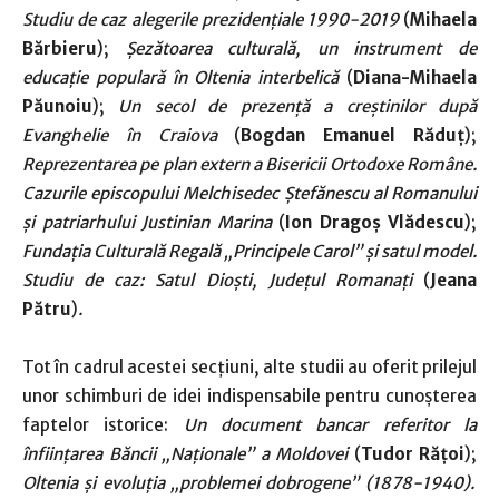
Studiu de caz alegerile prezidențiale 1990-2019
(
Mihaela
Bărbieru
);
Șezătoarea culturală, un instrument de
educație populară în Oltenia interbelică
(
Diana-Mihaela
Păunoiu
);
Un secol de prezenţă a creştinilor după
Evanghelie în Craiova
(
Bogdan Emanuel Răduț
);
Reprezentarea pe plan extern a Bisericii Ortodoxe Române.
Cazurile episcopului Melchisedec Ștefănescu al Romanului
și patriarhului Justinian Marina
(
Ion Dragoș Vlădescu
);
Fundaţia Culturală Regală „Principele Carol” şi satul model.
Studiu de caz: Satul Dioşti, Judeţul Romanaţi
(
Jeana
Pătru
)
.
Tot în cadrul acestei secțiuni, alte studii au oferit prilejul
unor schimburi de idei indispensabile pentru cunoșterea
faptelor istorice:
Un document bancar referitor la
înființarea Băncii „Naționale” a Moldovei
(
Tudor Rățoi
);
Oltenia și evoluția „problemei dobrogene” (1878-1940).