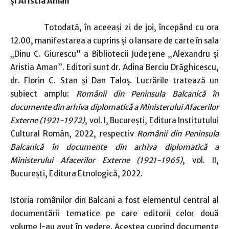
și Aristia Aman”
Totodată, în aceeași zi de joi, începând cu ora
12.00, manifestarea a cuprins și o lansare de carte în sala
„Dinu C. Giurescu” a Bibliotecii Județene „Alexandru și
Aristia Aman”. Editori sunt dr. Adina Berciu Drăghicescu,
dr. Florin C. Stan și Dan Taloș. Lucrările tratează un
subiect amplu:
Românii din Peninsula Balcanică în
documente din arhiva diplomatică a Ministerului Afacerilor
Externe (1921-1972)
, vol. I, București, Editura Institutului
Cultural Român, 2022, respectiv
Românii din Peninsula
Balcanică în documente din arhiva diplomatică a
Ministerului Afacerilor Externe (1921-1965)
, vol. II,
București, Editura Etnologică, 2022.
Istoria românilor din Balcani a fost elementul central al
documentării tematice pe care editorii celor două
volume l-au avut în vedere. Acestea cuprind documente