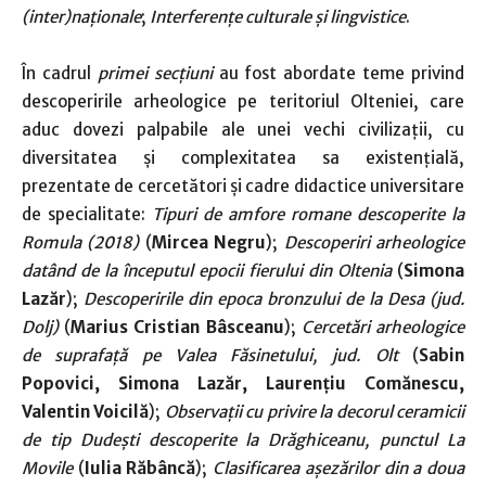
(inter)naționale
;
Interferențe culturale și lingvistice
.
În cadrul
primei secțiuni
au fost abordate teme privind
descoperirile arheologice pe teritoriul Olteniei, care
aduc dovezi palpabile ale unei vechi civilizații, cu
diversitatea și complexitatea sa existențială,
prezentate de cercetători și cadre didactice universitare
de specialitate:
Tipuri de amfore romane descoperite la
Romula (2018)
(
Mircea Negru
);
Descoperiri arheologice
datând de la începutul epocii fierului din Oltenia
(
Simona
Lazăr
);
Descoperirile din epoca bronzului de la Desa (jud.
Dolj)
(
Marius Cristian Bâsceanu
);
Cercetări arheologice
de suprafaţă pe Valea Făsinetului, jud. Olt
(
Sabin
Popovici, Simona Lazăr, Laurenţiu Comănescu,
Valentin Voicilă
);
Observații cu privire la decorul ceramicii
de tip Dudești descoperite la Drăghiceanu, punctul La
Movile
(
Iulia Răbâncă
);
Clasificarea așezărilor din a doua