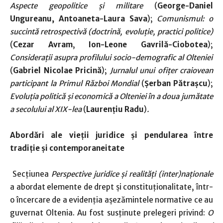
Aspecte geopolitice și militare
(
George-Daniel
Ungureanu, Antoaneta-Laura Sava
);
Comunismul: o
succintă retrospectivă (doctrină, evoluție, practici politice)
(
Cezar Avram
,
Ion-Leone Gavrilă-Ciobotea
);
Considerații asupra profilului socio-demografic al Olteniei
(
Gabriel Nicolae Pricină
);
Jurnalul unui ofițer craiovean
participant la Primul Război Mondial
(
Șerban Pătrașcu
);
Evoluția politică și economică a Olteniei în a doua jumătate
a secolului al XIX-lea
(
Laurențiu Radu
)
.
Abordări ale vieții juridice și pendularea între
tradiție și contemporaneitate
Secțiunea
Perspective juridice și realități (inter)naționale
a abordat elemente de drept și constituționalitate, într-
o încercare de a evidenția așezămintele normative ce au
guvernat Oltenia. Au fost susținute prelegeri privind:
O