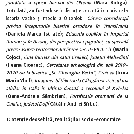
jumătate a epocii fierului din Oltenia
(
Mara Buliga
).
Totodată, au fost aduse în discuție cercetări cu privire la
istoria veche și medie a Olteniei:
Câteva considerații
privind începuturile bisericii ortodoxe în Transilvania
(
Daniela Marcu Istrate
);
Educația copiilor în Imperiul
Roman și în Bizanț, din perspectiva epigrafiei, cu specială
privire asupra teritoriilor dunărene sec. II-VII d. Ch.
(
Marin
Cojoc
);
Cula Burnaz din satul Crainici, județul Mehedinți
(
Ileana Cioarec
);
Cercetarea arheologică din anii 2019-
2020 de la biserica „Sf. Gheorghe Vechi”, Craiova
(
Irina
Maria Vlad
);
Imaginea bătăliei de la Călugăreni și circulația
știrilor în Italia în ultima decadă a secolului al XVI-lea
(
Oana-Andreia Sâmbrian
);
Fortificația otomană de la
Calafat, județul Dolj
(
Cătălin Andrei Sîrbu
)
.
O atenție deosebită, realităților socio-economice