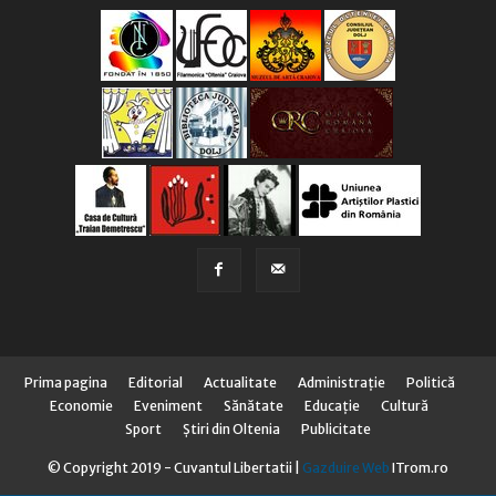
Prima pagina
Editorial
Actualitate
Administraţie
Politică
Economie
Eveniment
Sănătate
Educaţie
Cultură
Sport
Știri din Oltenia
Publicitate
© Copyright 2019 - Cuvantul Libertatii |
Gazduire Web
ITrom.ro