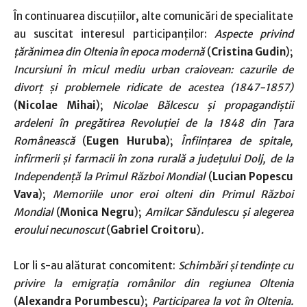
În continuarea discuțiilor, alte comunicări de specialitate
au suscitat interesul participanților:
Aspecte privind
țărănimea din Oltenia în epoca modernă
(
Cristina Gudin
);
Incursiuni în micul mediu urban craiovean: cazurile de
divorț și problemele ridicate de acestea (1847-1857)
(
Nicolae Mihai
);
Nicolae Bălcescu și propagandiștii
ardeleni în pregătirea Revoluției de la 1848 din Țara
Românească
(
Eugen Huruba
);
Înființarea de spitale,
infirmerii și farmacii în zona rurală a județului Dolj, de la
Independență la Primul Război Mondial
(
Lucian Popescu
Vava
);
Memoriile unor eroi olteni din Primul Război
Mondial
(
Monica Negru
);
Amilcar Săndulescu și alegerea
eroului necunoscut
(
Gabriel Croitoru
)
.
Lor li s-au alăturat concomitent:
Schimbări și tendințe cu
privire la emigrația românilor din regiunea Oltenia
(
Alexandra Porumbescu
);
Participarea la vot în Oltenia.