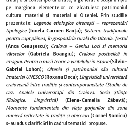
pe marginea elementelor ce alcătuiesc patrimoniul
cultural material și imaterial al Olteniei. Prin studiile
prezentate:
Legende etiologice oltenești – reprezentări
tipologice
(
Ionela Carmen Banța
);
Sisteme tradiționale
pentru copt pâinea, în gospodăria rurală din Oltenia. Țestul
(
Anca Ceaușescu
);
Craiova – Genius Loci și memoria
vârstelor
(
Gabriela Boangiu
);
Craiova postbelică în
imagini. Pentru o mică teorie a vizibilului în istorie
(
Silviu-
Gabriel Lohon
);
Oltenia și patrimoniul său cultural
imaterial UNESCO
(
Roxana Deca
);
Lingvistică universitară
craioveană între tradiție și contemporaneitate (Studiu de
caz: Analele Universității din Craiova. Seria Științe
filologice. Lingvistică)
(
Elena-Camelia Zăbavă
);
Momente fundamentale din viața gorjenilor din zona
minieră reflectate în tradiții și obiceiuri
(
Cornel Șomîcu
)
s-au adus clarificări în cadrul tematicii propuse.