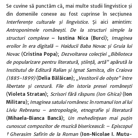
Se cuvine să punctăm că, mai multe studii lingvistice și
din domeniile conexe au fost cuprinse în secțiunea
Interferențe culturale și lingvistice.
Și aici amintim:
Antroponimele românești. De la structuri simple la
structuri complexe
– Iustina Nica
(
Burci
);
Imaginea
eroilor în era digitală – Haiducii Baba Novac și Gruia lui
Novac
(
Cristina Popa
);
Dezvoltarea colecției „Biblioteca
de popularizare pentru literatură, știință, artă” apărută la
Institutul de Editură Ralian și Ignat Samitca, din Craiova
(1885-1899)
(
Delia Bălăican
);
„Vestitorii de obște” între
libertate și cenzură. File din istoria presei românești
(
Violeta Stratan
);
Scrisori fără răspuns (Ion Ghica)
(
Ion
Militaru
);
Imaginea satului românesc în romanul Ion al lui
Liviu Rebreanu – antropologie, etnografie și literatură
(
Mihaela-Bianca Bancă
);
Un mehedințean mai puțin
cunoscut compozitor de muzică bisericească: – Episcopul
†Gherasim
Safirin de la Roman
(
Ion-Nicolae I. Mutu-