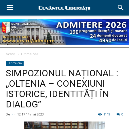
Acasă
Ultima oră
Ultima oră
SIMPOZIONUL NAȚIONAL :
„OLTENIA – CONEXIUNI
ISTORICE, IDENTITĂȚI ÎN
DIALOG”
De
-
-
12:17 14 mai 2023
1119
0