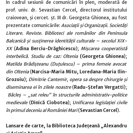
În cadrul sesiunii de comunicări în plen, moderată de
prof. univ. dr. Sevastian Cercel, directorul institutului
craiovean, și cercet. șt. III dr. Georgeta Ghionea, au fost
prezentate comunicările:
Asociații și Organizații. Societăți
Literare. Reviste. Biblioteci ale românilor din Peninsula
Balcanică și
susținerea identității culturale
– secolul XIX-
XX
(
Adina Berciu-Drăghicescu
);
Mișcarea cooperatistă
interbelică. Studiu de caz: Oltenia
(Georgeta Ghionea
);
Matilda Brădișteanu (Duțulescu) – prima femeie avocat
din Oltenia
(
Narcisa-Maria Mitu, Loredana-Maria Ilin-
Grozoiu
);
Dimitrie Cantemir, opera sa despre chirurgie şi
diseminarea ei în zilele noastre
(
Radu-Ştefan Vergatti
);
Bâcleș – „sat releu” în structurile administrativ-politice
medievale
(
Dinică Ciobotea
);
Unificarea legislației civile
în primul deceniu al României Mari
(
Sevastian Cercel
).
Lansare de carte, la Biblioteca Județeană „Alexandru