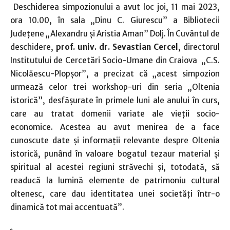
Deschiderea simpozionului a avut loc joi, 11 mai 2023,
ora 10.00, în sala „Dinu C. Giurescu” a Bibliotecii
Județene „Alexandru și Aristia Aman” Dolj. În Cuvântul de
deschidere,
prof. univ. dr. Sevastian Cercel
, directorul
Institutului de Cercetări Socio-Umane din Craiova „C.S.
Nicolăescu-Plopșor”, a precizat că „acest simpozion
urmează celor trei workshop-uri din seria „Oltenia
istorică”, desfășurate în primele luni ale anului în curs,
care au tratat domenii variate ale vieții socio-
economice. Acestea au avut menirea de a face
cunoscute date și informații relevante despre Oltenia
istorică, punând în valoare bogatul tezaur material și
spiritual al acestei regiuni străvechi și, totodată, să
readucă la lumină elemente de patrimoniu cultural
oltenesc, care dau identitatea unei societăți într-o
dinamică tot mai accentuată”.