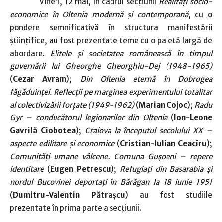
Vineri, 12 mai, în cadrul secțiunii
Realități socio-
economice în Oltenia modernă și contemporană
, cu o
pondere semnificativă în structura manifestării
științifice, au fost prezentate teme cu o paletă largă de
abordare.
Elitele și societatea românească în timpul
guvernării lui Gheorghe Gheorghiu-Dej (1948-1965)
(
Cezar Avram
);
Din Oltenia eternă în Dobrogea
făgăduinței. Reflecții pe marginea experimentului totalitar
al colectivizării forțate (1949-1962)
(
Marian Cojoc
);
Radu
Gyr – conducătorul legionarilor din Oltenia
(
Ion-Leone
Gavrilă Ciobotea
);
Craiova la începutul secolului XX –
aspecte edilitare și economice
(
Cristian-Iulian Ceacîru
);
Comunități umane vâlcene. Comuna Gușoeni – repere
identitare
(
Eugen Petrescu
);
Refugiați din Basarabia și
nordul Bucovinei deportați în Bărăgan la 18 iunie 1951
(
Dumitru-Valentin Pătrașcu
) au fost studiile
prezentate în prima parte a secțiunii.