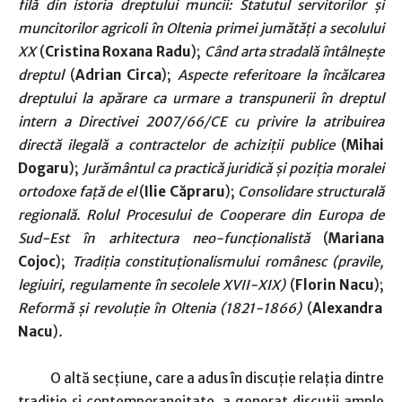
filă din istoria dreptului muncii: Statutul servitorilor și
muncitorilor agricoli în Oltenia primei jumătăți a secolului
XX
(
Cristina Roxana Radu
);
Când arta stradală întâlnește
dreptul
(
Adrian Circa
);
Aspecte referitoare la încălcarea
dreptului la apărare ca urmare a transpunerii în dreptul
intern a Directivei 2007/66/CE cu privire la atribuirea
directă ilegală a contractelor de achiziții publice
(
Mihai
Dogaru
);
Jurământul ca practică juridică și poziția moralei
ortodoxe față de el
(
Ilie Căpraru
);
Consolidare structurală
regională. Rolul Procesului de Cooperare din Europa de
Sud-Est în arhitectura neo-funcționalistă
(
Mariana
Cojoc
);
Tradiția constituționalismului românesc (pravile,
legiuiri, regulamente în secolele XVII-XIX)
(
Florin Nacu
);
Reformă și revoluție în Oltenia (1821-1866)
(
Alexandra
Nacu
)
.
O altă secțiune, care a adus în discuție relația dintre
tradiție și contemporaneitate, a generat discuții ample