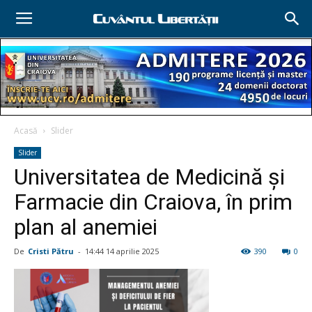
Acasă
Slider
Slider
Universitatea de Medicină şi
Farmacie din Craiova, în prim
plan al anemiei
De
Cristi Pătru
-
14:44 14 aprilie 2025
390
0