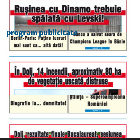
program publicitate
luni-vineri
9.00 - 17.00
sâmbătă
închis
duminică
9.00 - 12.00