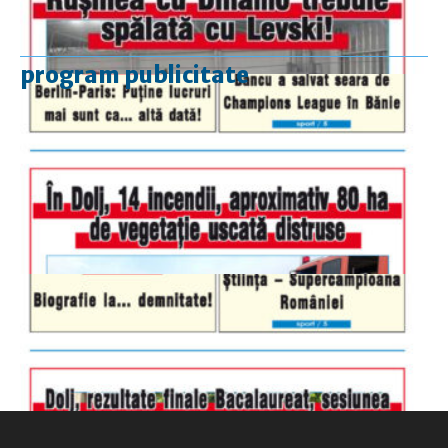
program publicitate
luni-vineri
9.00 - 17.00
sâmbătă
închis
duminică
9.00 - 12.00