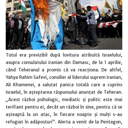
Totul era previzibil după lovitura atribuită Israelului,
asupra consulatului iranian din Damasc, de la 1 aprilie,
când Teheranul a promis că va reacţiona. De altfel,
Yahya Rahim Safevi, consilier al liderului suprem iranian,
Ali Khamenei, a salutat panica totală care a cuprins
Israelul, în aşteptarea răspunsului anunţat de Teheran.
„Acest război psihologic, mediatic şi politic este mai
terifiant pentru ei, decât un război în sine, pentru că se
aşteaptă la un atac, în fiecare noapte şi mulţi s-au
refugiat în adăposturi”. Alerta a venit de la Pentagon,