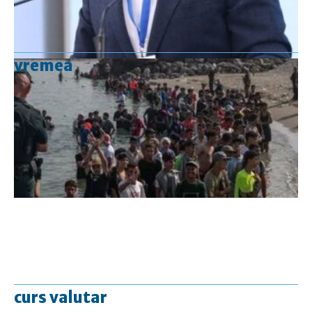
vremea
curs valutar