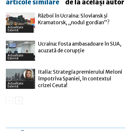
articole similare
de la același autor
Război în Ucraina: Sloviansk şi
Kramatorsk, „nodul gordian”?
Actualitate
Externă
Ucraina: Fosta ambasadoare în SUA,
acuzată de corupţie
Actualitate
Externă
Italia: Strategia premierului Meloni
împotriva Spaniei, în contextul
Actualitate
crizei Ceuta!
Externă