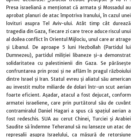
Presa israeliană a menţionat că armata şi Mossadul au
aprobat planuri de atac împotriva Iranului, în cazul unei
lovituri asupra Tel Aviv-ului. Atât timp cât durează
tragedia din Gaza, fiecare zi care trece aduce riscul unui
al doilea conflict în Orientul Mijlociu, unul care ar atrage
şi Libanul. De aproape 5 luni Hezbollah (Partidul lui
Dumnezeu), partidul miliţiei libaneze şi-a demonstrat
solidaritatea cu palestinienii din Gaza. Se părăseşte
confruntarea prin proxi şi ne aflăm în pragul războiului
dintre Israel şi Iran. Statul evreu şi aliatul său american
au investit multe miliarde de dolari într-un scut aerian
foarte eficient. Aşadar, atacul a fost dejucat, conform
armatei israeliene, care prin purtătorul său de cuvânt
contramiralul Daniel Hagari a spus că spaţiul aerian a
fost redeschis. SUA au cerut Chinei, Turciei şi Arabiei
Saudite să îndemne Teheranul să nu lanseze un atac de
represalii asupra Israelului, ca măsură de retorsiune