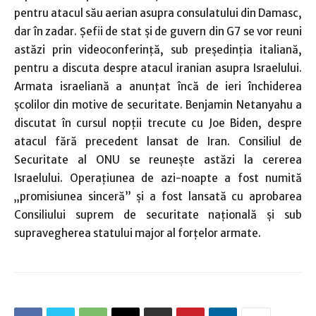
pentru atacul său aerian asupra consulatului din Damasc,
dar în zadar. Şefii de stat şi de guvern din G7 se vor reuni
astăzi prin videoconferinţă, sub preşedinţia italiană,
pentru a discuta despre atacul iranian asupra Israelului.
Armata israeliană a anunţat încă de ieri închiderea
şcolilor din motive de securitate. Benjamin Netanyahu a
discutat în cursul nopţii trecute cu Joe Biden, despre
atacul fără precedent lansat de Iran. Consiliul de
Securitate al ONU se reuneşte astăzi la cererea
Israelului. Operaţiunea de azi-noapte a fost numită
„promisiunea sinceră” şi a fost lansată cu aprobarea
Consiliului suprem de securitate naţională şi sub
supravegherea statului major al forţelor armate.