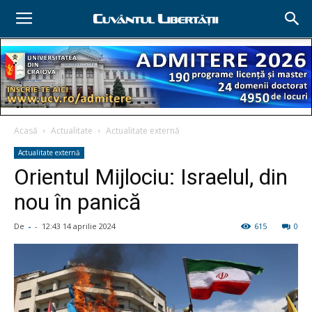
Acasă
Actualitate
Actualitate externă
Actualitate externă
Orientul Mijlociu: Israelul, din
nou în panică
De
-
-
12:43 14 aprilie 2024
615
0