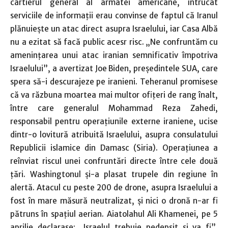
cartierul general al armatei americane, întrucât
serviciile de informaţii erau convinse de faptul că Iranul
plănuieşte un atac direct asupra Israelului, iar Casa Albă
nu a ezitat să facă public acesr risc. „Ne confruntăm cu
ameninţarea unui atac iranian semnificativ împotriva
Israelului”, a avertizat Joe Biden, preşedintele SUA, care
spera să-i descurajeze pe iranieni. Teheranul promisese
că va răzbuna moartea mai multor ofiţeri de rang înalt,
între care generalul Mohammad Reza Zahedi,
responsabil pentru operaţiunile externe iraniene, ucise
dintr-o lovitură atribuită Israelului, asupra consulatului
Republicii islamice din Damasc (Siria). Operaţiunea a
reînviat riscul unei confruntări directe între cele două
ţări. Washingtonul şi-a plasat trupele din regiune în
alertă. Atacul cu peste 200 de drone, asupra Israelului a
fost în mare măsură neutralizat, şi nici o dronă n-ar fi
pătruns în spaţiul aerian. Aiatolahul Ali Khamenei, pe 5
aprilie declarase: „Israelul trebuie pedepsit şi va fi”.