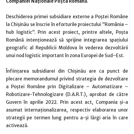
Companiei Naționale Poșta Română
.
Deschiderea primei subsidiare externe a Poștei Române
la Chișinău se înscrie în eforturile proiectului “România –
hub logistic“. Prin acest proiect, printre altele, Poșta
Română intenționează să sprijine integrarea spațiului
geografic al Republicii Moldova în vederea dezvoltării
unui nod logistic important în zona Europei de Sud–Est.
Înființarea subsidiarei din Chișinău are ca punct de
plecare memorandumul privind strategia de dezvoltare
a Poștei Române prin Digitalizare – Automatizare –
Robotizare-Tehnologizare (D.A.R.T.), aprobat de către
Guvern în aprilie 2022. Prin acest act, Compania și-a
asumat internaționalizarea, respectiv elaborarea unor
strategii pe termen lung pentru a-și lărgi aria în care
activează.