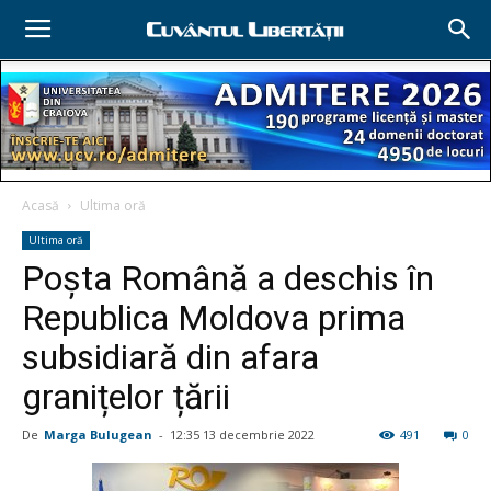
Acasă
Ultima oră
Ultima oră
Poșta Română a deschis în
Republica Moldova prima
subsidiară din afara
granițelor țării
De
Marga Bulugean
-
12:35 13 decembrie 2022
491
0