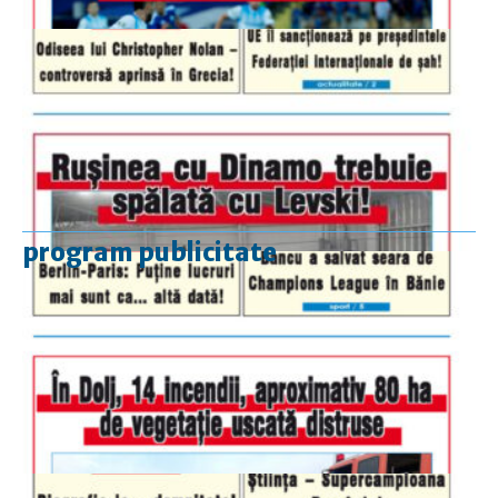
program publicitate
luni-vineri
9.00 - 17.00
sâmbătă
închis
duminică
9.00 - 12.00