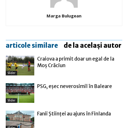
Marga Bulugean
articole similare
de la același autor
Craiova a primit doar un egal de la
Moş Crăciun
Slider
PSG, eşec neverosimil în Baleare
Slider
Fanii Ştiinţei au ajuns în Finlanda
Slider