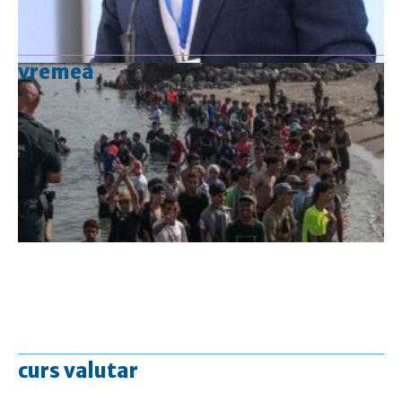
vremea
curs valutar