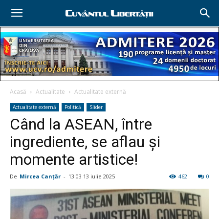
Acasă
Actualitate
Actualitate externă
Actualitate externă
Politică
Slider
Când la ASEAN, între
ingrediente, se aflau şi
momente artistice!
De
Mircea Canţăr
-
13:03 13 iulie 2025
462
0