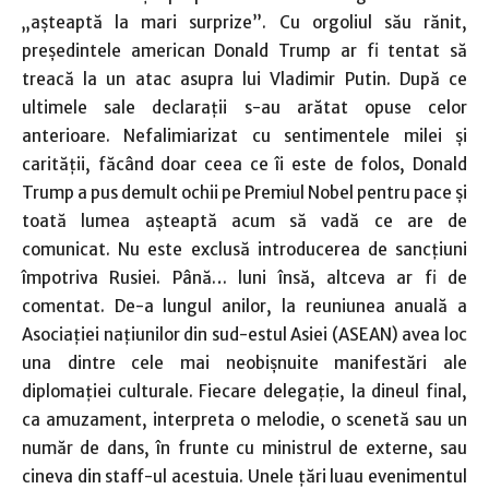
„aşteaptă la mari surprize”. Cu orgoliul său rănit,
preşedintele american Donald Trump ar fi tentat să
treacă la un atac asupra lui Vladimir Putin. După ce
ultimele sale declaraţii s-au arătat opuse celor
anterioare. Nefalimiarizat cu sentimentele milei şi
carităţii, făcând doar ceea ce îi este de folos, Donald
Trump a pus demult ochii pe Premiul Nobel pentru pace şi
toată lumea aşteaptă acum să vadă ce are de
comunicat. Nu este exclusă introducerea de sancţiuni
împotriva Rusiei. Până… luni însă, altceva ar fi de
comentat. De-a lungul anilor, la reuniunea anuală a
Asociaţiei naţiunilor din sud-estul Asiei (ASEAN) avea loc
una dintre cele mai neobişnuite manifestări ale
diplomaţiei culturale. Fiecare delegaţie, la dineul final,
ca amuzament, interpreta o melodie, o scenetă sau un
număr de dans, în frunte cu ministrul de externe, sau
cineva din staff-ul acestuia. Unele ţări luau evenimentul