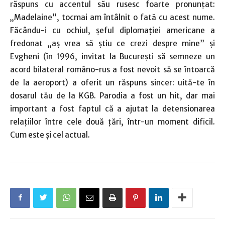
răspuns cu accentul său rusesc foarte pronunţat:
„Madelaine”, tocmai am întâlnit o fată cu acest nume.
Făcându-i cu ochiul, şeful diplomaţiei americane a
fredonat „aş vrea să ştiu ce crezi despre mine” şi
Evgheni (în 1996, invitat la Bucureşti să semneze un
acord bilateral româno-rus a fost nevoit să se întoarcă
de la aeroport) a oferit un răspuns sincer: uită-te în
dosarul tău de la KGB. Parodia a fost un hit, dar mai
important a fost faptul că a ajutat la detensionarea
relaţiilor între cele două ţări, într-un moment dificil.
Cum este şi cel actual.