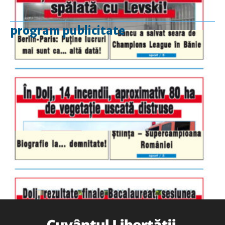
program publicitate
luni-vineri
9.00 - 17.00
sâmbătă
închis
duminică
9.00 - 12.00