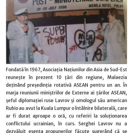
Fondată în 1967, Asociaţia Naţiunilor din Asia de Sud-Est
reuneşte în prezent 10 ţări din regiune, Malaezia
deţinând preşedinţia rotativă ASEAN pentru un an. În
marja reuniunii miniştriilor de Externe ai ţărilor ASEAN,
şeful diplomaţiei ruse Lavrov şi omologul său american
Rubio au avut la Kuala Lumpur o întâlnire bilaterală, care
ar fi durat aproape o oră, cu referiri la soluţionarea
conflictului ucrainian, în curs. Serghei Lavrov nu a
dezvăluit esenţa propunerilor făcute sugerând că se