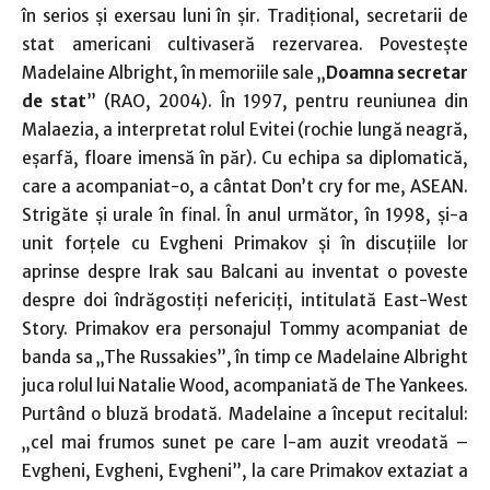
în serios şi exersau luni în şir. Tradiţional, secretarii de
stat americani cultivaseră rezervarea. Povesteşte
Madelaine Albright, în memoriile sale „
Doamna secretar
de stat
” (RAO, 2004). În 1997, pentru reuniunea din
Malaezia, a interpretat rolul Evitei (rochie lungă neagră,
eşarfă, floare imensă în păr). Cu echipa sa diplomatică,
care a acompaniat-o, a cântat Don’t cry for me, ASEAN.
Strigăte şi urale în final. În anul următor, în 1998, şi-a
unit forţele cu Evgheni Primakov şi în discuţiile lor
aprinse despre Irak sau Balcani au inventat o poveste
despre doi îndrăgostiţi nefericiţi, intitulată East-West
Story. Primakov era personajul Tommy acompaniat de
banda sa „The Russakies”, în timp ce Madelaine Albright
juca rolul lui Natalie Wood, acompaniată de The Yankees.
Purtând o bluză brodată. Madelaine a început recitalul:
„cel mai frumos sunet pe care l-am auzit vreodată –
Evgheni, Evgheni, Evgheni”, la care Primakov extaziat a