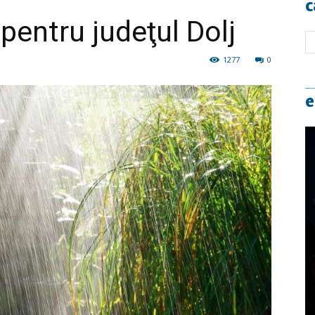
c
pentru judeţul Dolj
1277
0
e