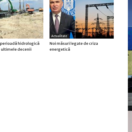
c
Actualitate
 perioadă hidrologică
Noi măsuri legate de criza
n ultimele decenii
energetică