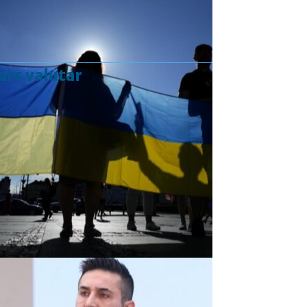
urs valutar
Curs valutar: 07 Aug 2026
EUR
: 5,2554 RON
+0,0041 ▲
USD
: 4,5584 RON
+0,0077 ▲
CHF
: 5,6244 RON
+0,0023 ▲
GBP
: 6,1277 RON
+0,0041 ▲
Convertor valutar
»
Rezultat:
-