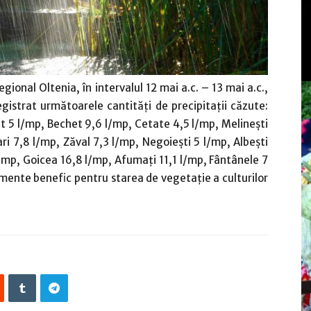
onal Oltenia, în intervalul 12 mai a.c. – 13 mai a.c.,
egistrat următoarele cantităţi de precipitaţii căzute:
at 5 l/mp, Bechet 9,6 l/mp, Cetate 4,5 l/mp, Melineşti
ari 7,8 l/mp, Zăval 7,3 l/mp, Negoieşti 5 l/mp, Albeşti
/mp, Goicea 16,8 l/mp, Afumaţi 11,1 l/mp, Fântânele 7
lmente benefic pentru starea de vegetaţie a culturilor