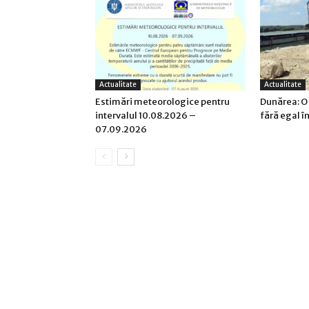
Actualitate
Actualitate
Estimări meteorologice pentru
Dunărea: O
intervalul 10.08.2026 –
fără egal î
07.09.2026