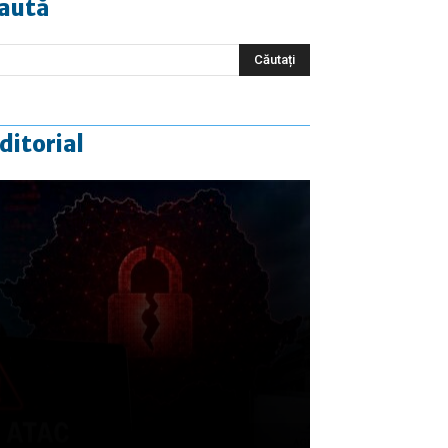
aută
ditorial