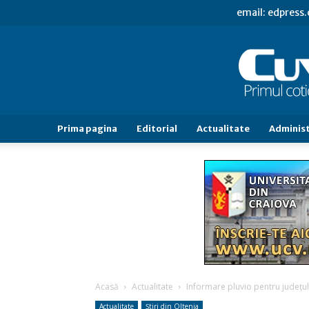
email: edpress
Prima pagina
Editorial
Actualitate
Administ
Acasă
Actualitate
Informare pluvio pentru judeţul
Actualitate
Știri din Oltenia