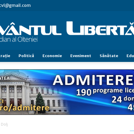
.cvl@gmail.com
raţie
Politică
Economie
Eveniment
Sănătate
Edu
Cuvântul
Libertăţii
 Dolj