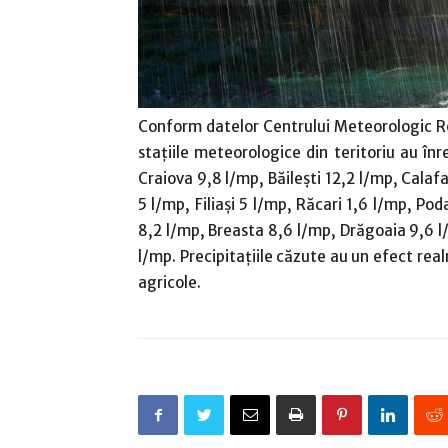
Conform datelor Centrului Meteorologic Regi
staţiile meteorologice din teritoriu au înr
Craiova 9,8 l/mp, Băileşti 12,2 l/mp, Calaf
5 l/mp, Filiaşi 5 l/mp, Răcari 1,6 l/mp, Pod
8,2 l/mp, Breasta 8,6 l/mp, Drăgoaia 9,6 l
l/mp. Precipitaţiile căzute au un efect rea
agricole.