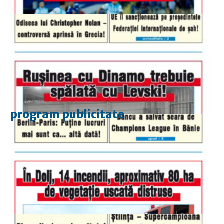
program publicitate
luni-vineri
9.00 - 17.00
sâmbătă
închis
duminică
9.00 - 12.00