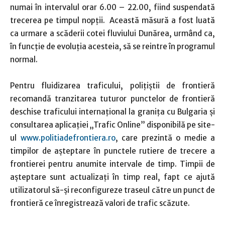
numai în intervalul orar 6.00 – 22.00, fiind suspendată
trecerea pe timpul nopţii. Această măsură a fost luată
ca urmare a scăderii cotei fluviului Dunărea, urmând ca,
în funcţie de evoluţia acesteia, să se reintre în programul
normal.
Pentru fluidizarea traficului, poliţiştii de frontieră
recomandă tranzitarea tuturor punctelor de frontieră
deschise traficului internaţional la graniţa cu Bulgaria şi
consultarea aplicaţiei „Trafic Online” disponibilă pe site-
ul
www.politiadefrontiera.ro
, care prezintă o medie a
timpilor de aşteptare în punctele rutiere de trecere a
frontierei pentru anumite intervale de timp. Timpii de
aşteptare sunt actualizaţi în timp real, fapt ce ajută
utilizatorul să-şi reconfigureze traseul către un punct de
frontieră ce înregistrează valori de trafic scăzute.