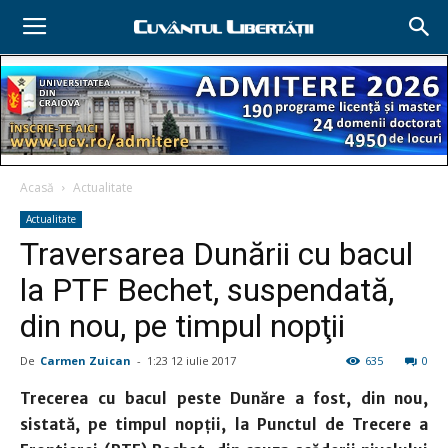
Acasă
Actualitate
Actualitate
Traversarea Dunării cu bacul
la PTF Bechet, suspendată,
din nou, pe timpul nopţii
De
Carmen Zuican
-
1:23 12 iulie 2017
635
0
Trecerea cu bacul peste Dunăre a fost, din nou,
sistată, pe timpul nopţii, la Punctul de Trecere a