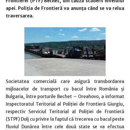
Frontierei (PTF) Bechet, din cauza scăderii nivelului
apei. Poliţia de Frontieră va anunţa când se va relua
traversarea.
Societatea comercială care asigură transbordarea
mijloacelor de transport cu bacul între România şi
Bulgaria, între porturile Bechet – Oreahovo, a informat
Inspectoratul Teritorial al Poliţiei de Frontieră Giurgiu,
respectiv Serviciul Teritorial al Poliţiei de Frontieră
(STPF) Dolj cu privire la faptul că trecerea cu bacul peste
fluviul Dunărea între cele două state se va efectua