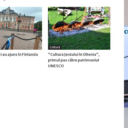
c
Cultură
ei au ajuns în Finlanda
“Cultura țestului în Oltenia“,
primul pas către patrimoniul
UNESCO