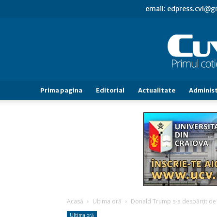
email: edpress.cvl@
Prima pagina
Editorial
Actualitate
Administ
Acasă
Ultima oră
Donald Trump s-a despărţit de
Ultima oră