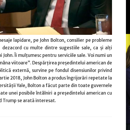
mesaje lapidare, pe John Bolton, consilier pe probleme
 dezacord cu multe dintre sugestiile sale, ca şi alţi
 John. Îi mulţumesc pentru serviciile sale. Voi numi un
ămâna viitoare”. Despărţirea preşedintelui american de
litică externă, survine pe fondul disensiunilor privind
martie 2018, John Bolton a produs îngrijorări repetate la
rsităţii Yale, Bolton a făcut parte din toate guvernele
te unei posibile întâlniri a preşedintelui american cu
d Trump se arată interesat.