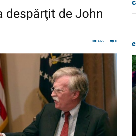
c
 despărţit de John
665
0
e