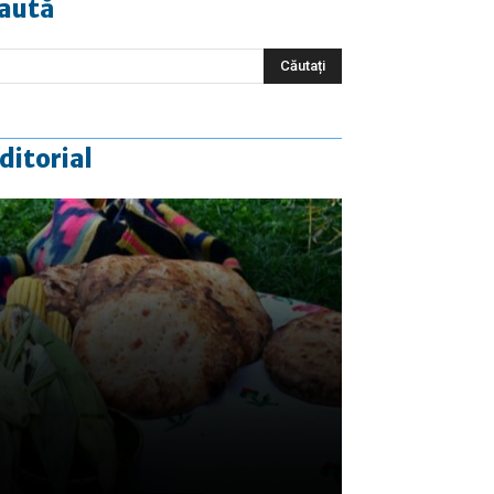
aută
ditorial