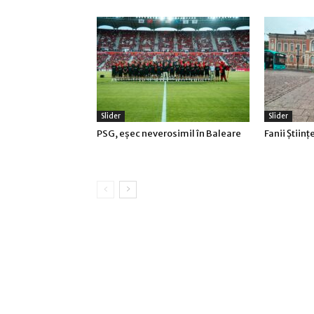
Slider
Slider
PSG, eşec neverosimil în Baleare
Fanii Ştiinţ