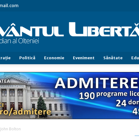
gmail.com
raţie
Politică
Economie
Eveniment
Sănătate
Edu
Cuvântul
Libertăţii
 John Bolton