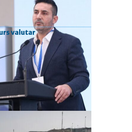
urs valutar
Curs valutar: 06 Aug 2026
EUR
: 5,2513 RON
+0,0024 ▲
USD
: 4,5507 RON
+0,0027 ▲
CHF
: 5,6221 RON
+0,0011 ▲
GBP
: 6,1236 RON
-0,0008 ▼
Convertor valutar
»
Rezultat:
-