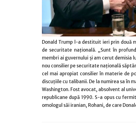
Donald Trump l-a destituit ieri prin două 
de securitate naţională. „Sunt în profund
membri ai guvernului şi am cerut demisia lui
nou consilier pe securitate naţională săpt
cel mai apropiat consilier în materie de po
discuţiile cu talibanii. De la numirea sa în 
Washington. Fost avocat, absolvent al unive
republicane după 1990. S-a opus cu fermita
omologul săi iranian, Rohani, de care Donal