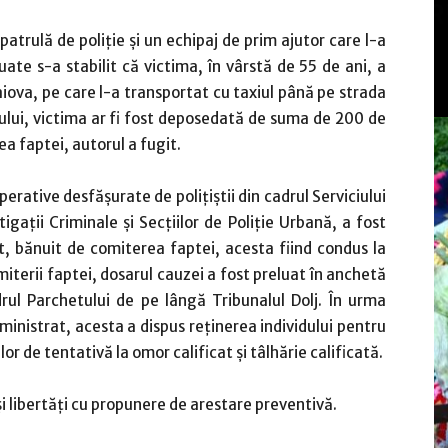
atrulă de poliţie şi un echipaj de prim ajutor care l-a
uate s-a stabilit că victima, în vârstă de 55 de ani, a
raiova, pe care l-a transportat cu taxiul până pe strada
ului, victima ar fi fost deposedată de suma de 200 de
a faptei, autorul a fugit.
perative desfășurate de polițiștii din cadrul Serviciului
tigații Criminale și Secțiilor de Poliție Urbană, a fost
t, bănuit de comiterea faptei, acesta fiind condus la
iterii faptei, dosarul cauzei a fost preluat în anchetă
drul Parchetului de pe lângă Tribunalul Dolj. În urma
ministrat, acesta a dispus reţinerea individului pentru
lor de tentativă la omor calificat și tâlhărie calificată.
și libertăți cu propunere de arestare preventivă.