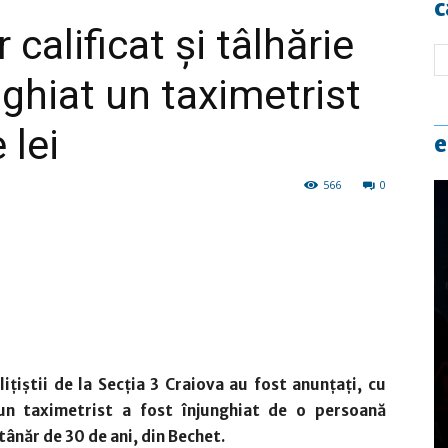
c
calificat și tâlhărie
nghiat un taximetrist
 lei
e
566
0
lițiștii de la Secţia 3 Craiova au fost anunțați, cu
un taximetrist a fost înjunghiat de o persoană
tânăr de 30 de ani, din Bechet.