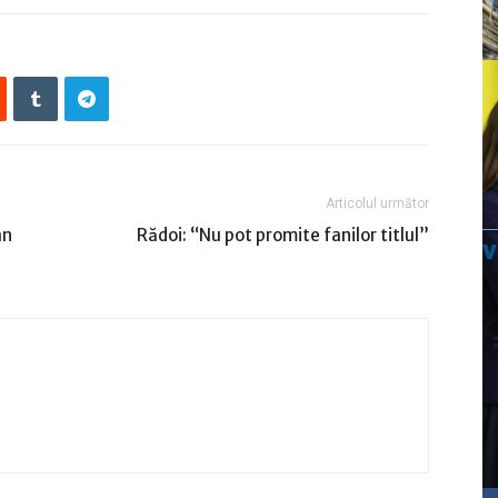
Articolul următor
an
Rădoi: “Nu pot promite fanilor titlul”