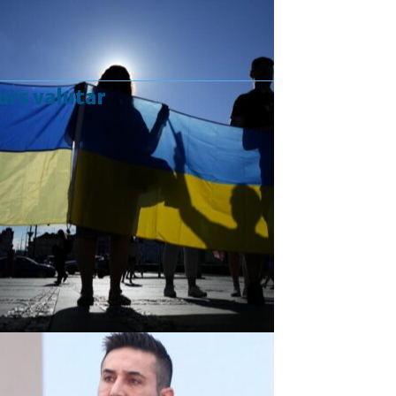
urs valutar
Curs valutar: 07 Aug 2026
EUR
: 5,2554 RON
+0,0041 ▲
USD
: 4,5584 RON
+0,0077 ▲
CHF
: 5,6244 RON
+0,0023 ▲
GBP
: 6,1277 RON
+0,0041 ▲
Convertor valutar
»
Rezultat:
-