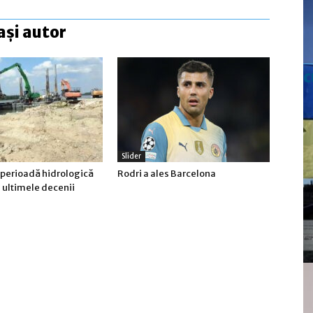
ași autor
c
Slider
 perioadă hidrologică
Rodri a ales Barcelona
n ultimele decenii