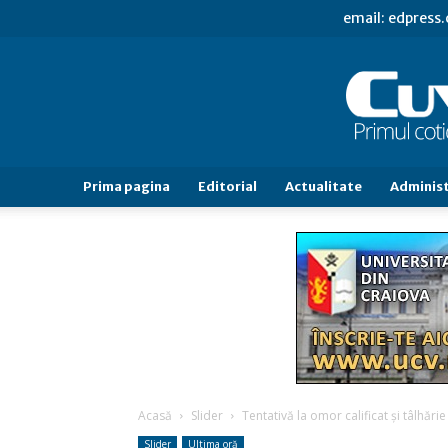
email: edpress
Prima pagina
Editorial
Actualitate
Administ
Acasă
Slider
Tentativă la omor calificat și tâlhărie 
Slider
Ultima oră