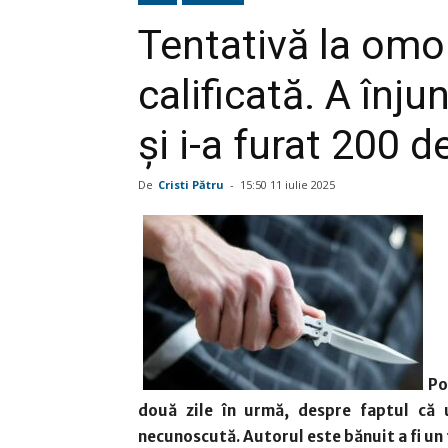
Tentativă la omor 
calificată. A înju
și i-a furat 200 de
De
Cristi Pătru
-
15:50 11 iulie 2025
Po
două zile în urmă, despre faptul că 
necunoscută. Autorul este bănuit a fi un 