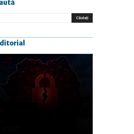
aută
ditorial