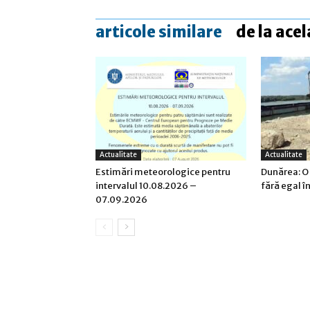
articole similare
de la acel
Actualitate
Actualitate
Estimări meteorologice pentru
Dunărea: O
intervalul 10.08.2026 –
fără egal î
07.09.2026