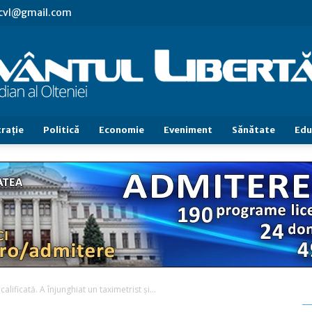
.cvl@gmail.com
raţie
Politică
Economie
Eveniment
Sănătate
Edu
Cuvântul
Libertăţii
calificată. A înjunghiat un taximetrist și...