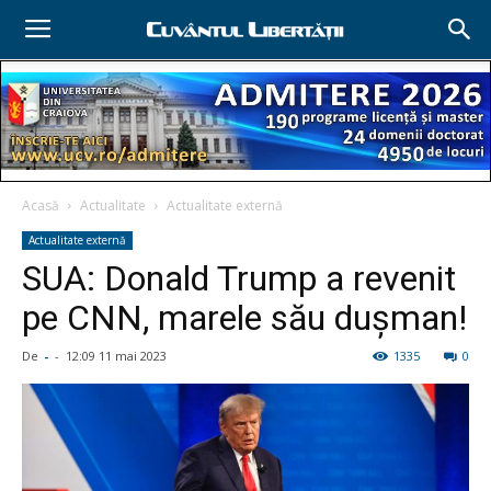
Acasă
Actualitate
Actualitate externă
Actualitate externă
SUA: Donald Trump a revenit
pe CNN, marele său duşman!
De
-
-
12:09 11 mai 2023
1335
0