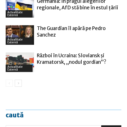
Germania: În pragul alegerilor
regionale, AfD stă bine în estul ţării
Actualitate
Externă
The Guardian îl apără pe Pedro
Sanchez
Actualitate
Externă
Război în Ucraina: Sloviansk şi
Kramatorsk, „nodul gordian”?
Actualitate
Externă
caută