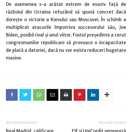
De asemenea s-a arătat extrem de evaziv faţă de
războiul din Ucraina refuzând să spună concret dacă
doreşte o victorie a Kievului sau Moscovei. În schimb a
multiplicat atacurile împotriva succesorului său, Joe
Biden, posibil rival şi anul viitor. Fostul preşedinte a cerut
congresmanilor republicani să provoace o incapacitate
de plată a datoriei, dacă nu vor exista reduceri bugetare
masive.
Articolul precedent
Articolul următor
Real Madrid, calificare
EIF și UniCredit semnează