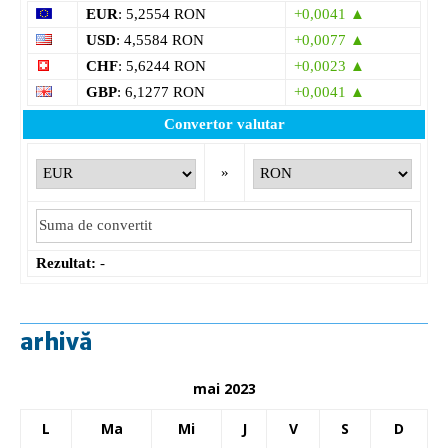
EUR
: 5,2554 RON
+0,0041 ▲
USD
: 4,5584 RON
+0,0077 ▲
CHF
: 5,6244 RON
+0,0023 ▲
GBP
: 6,1277 RON
+0,0041 ▲
Convertor valutar
»
Rezultat:
-
arhivă
mai 2023
L
Ma
Mi
J
V
S
D