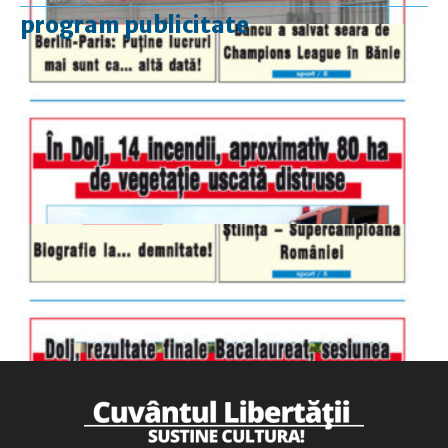
program publicitate
luni-vineri
9.00 - 17.00
sâmbătă
închis
duminică
9.00 - 12.00