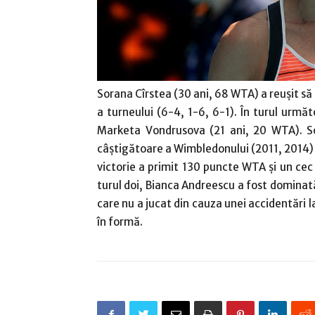
Sorana Cîrstea (30 ani, 68 WTA) a reuşit să 
a turneului (6-4, 1-6, 6-1). În turul următ
Marketa Vondrusova (21 ani, 20 WTA). So
câştigătoare a Wimbledonului (2011, 2014) ş
victorie a primit 130 puncte WTA şi un cec 
turul doi, Bianca Andreescu a fost dominată
care nu a jucat din cauza unei accidentări 
în formă.