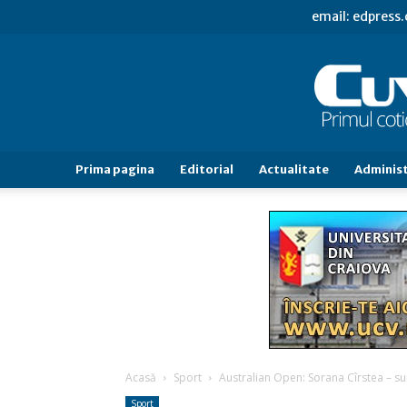
email: edpress
Prima pagina
Editorial
Actualitate
Administ
Acasă
Sport
Australian Open: Sorana Cîrstea – su
Sport