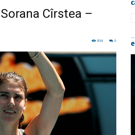
c
 Sorana Cîrstea –
834
0
e