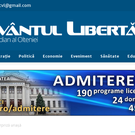
.cvl@gmail.com
raţie
Politică
Economie
Eveniment
Sănătate
Edu
Cuvântul
Libertăţii
rpriză uriaşă