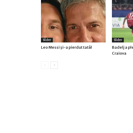
Slider
Slider
Leo Messi şi-a pierdut tatăl
Badelj a pl
Craiova