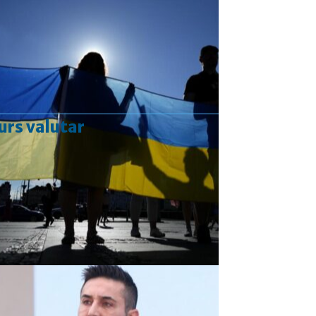
urs valutar
Curs valutar: 07 Aug 2026
EUR
: 5,2554 RON
+0,0041 ▲
USD
: 4,5584 RON
+0,0077 ▲
CHF
: 5,6244 RON
+0,0023 ▲
GBP
: 6,1277 RON
+0,0041 ▲
Convertor valutar
»