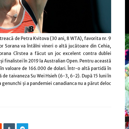
treacă de Petra Kvitova (30 ani, 8 WTA), favorita nr. 9
or Sorana va întâlni vineri o altă jucătoare din Cehia,
rana Cîrstea a făcut un joc excelent contra dublei
i finalistei în 2019 la Australian Open. Pentru această
în valoare de 166.000 de dolari. Într-o altă partidă în
 de taivaneza Su Wei Hsieh (6-3, 6-2). După 15 luni în
la genunchi şi a pandemiei canadianca nu a părut deloc