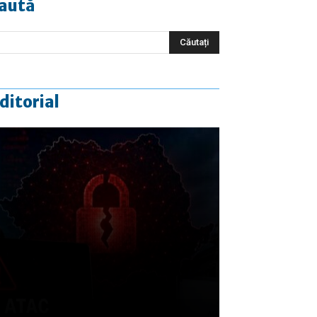
aută
ditorial