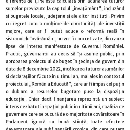
diferența de 1,1% este calculată prin adunarea tuturor
sumelor prevăzute la capitolul „învățământ”, incluzând
și bugetele locale, județene și ale altor instituții. Privim
cu regret cum o mulțime de oportunități de investiții
majore, care ar fi putut aduce o reformă reală în
sistemul de învățământ, nu vor fi concretizate, din cauza
lipsei de interes manifestate de Guvernul României.
Practic, guvernanții au decis să își asume public, prin
aprobarea proiectului de buget în ședința de guvern din
data de 8 decembrie 2022, încălcarea tuturor asumărilor
și declarațiilor făcute în ultimul an, mai ales în contextul
proiectului „România Educată”, care ar fi impus cel puțin
o dublare a resurselor bugetare puse la dispoziția
educației. Chiar dacă finanțarea reprezintă un subiect
intens dezbătut în spațiul public în ultimii ani, coaliția de
guvernare care se bucură de o majoritate covârșitoare în
Parlament ignoră cu bună știință toate efectele
devastatoare ale subfinanțării cronice, din care putem