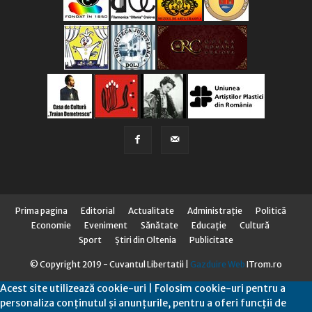
Prima pagina
Editorial
Actualitate
Administraţie
Politică
Economie
Eveniment
Sănătate
Educaţie
Cultură
Sport
Știri din Oltenia
Publicitate
© Copyright 2019 - Cuvantul Libertatii |
Gazduire Web
ITrom.ro
Acest site utilizează cookie-uri | Folosim cookie-uri pentru a
personaliza conținutul și anunțurile, pentru a oferi funcții de