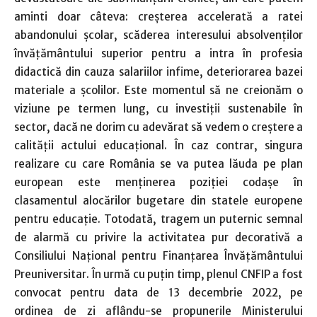
aminti doar câteva: creșterea accelerată a ratei
abandonului școlar, scăderea interesului absolvenților
învățământului superior pentru a intra în profesia
didactică din cauza salariilor infime, deteriorarea bazei
materiale a școlilor. Este momentul să ne creionăm o
viziune pe termen lung, cu investiții sustenabile în
sector, dacă ne dorim cu adevărat să vedem o creștere a
calității actului educațional. În caz contrar, singura
realizare cu care România se va putea lăuda pe plan
european este menținerea poziției codașe în
clasamentul alocărilor bugetare din statele europene
pentru educație. Totodată, tragem un puternic semnal
de alarmă cu privire la activitatea pur decorativă a
Consiliului Național pentru Finanțarea Învățământului
Preuniversitar. În urmă cu puțin timp, plenul CNFIP a fost
convocat pentru data de 13 decembrie 2022, pe
ordinea de zi aflându-se propunerile Ministerului