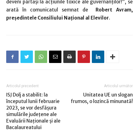
deveni părtași la acțiunile toxice ale guvernanților!”, se
arată în comunicatul semnat de
Robert Avram,
președintele Consiliului Național al Elevilor
.
Articolul precedent
Articolul următor
ISJ Dolj a stabilit: la
Unitatea UE un slogan
începutul lunii februarie
frumos, o lozincă minunată!
2023, se vor desfăşura
simulările judeţene ale
Evaluării Naţionale şi ale
Bacalaureatului