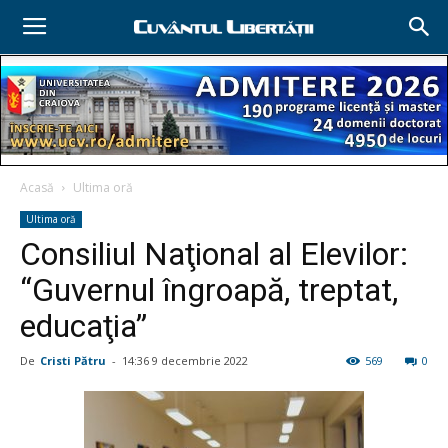
Acasă
Ultima oră
Ultima oră
Consiliul Naţional al Elevilor:
“Guvernul îngroapă, treptat,
educaţia”
De
Cristi Pătru
-
14:36 9 decembrie 2022
569
0