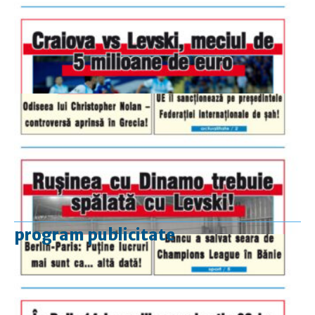
program publicitate
luni-vineri
9.00 - 17.00
sâmbătă
închis
duminică
9.00 - 12.00