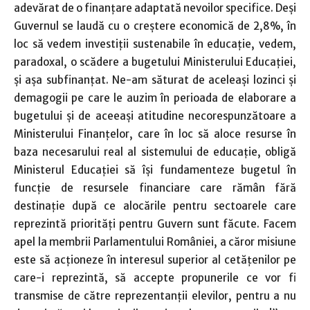
adevărat de o finanțare adaptată nevoilor specifice. Deși
Guvernul se laudă cu o creștere economică de 2,8%, în
loc să vedem investiții sustenabile în educație, vedem,
paradoxal, o scădere a bugetului Ministerului Educației,
și așa subfinanțat. Ne-am săturat de aceleași lozinci și
demagogii pe care le auzim în perioada de elaborare a
bugetului și de aceeași atitudine necorespunzătoare a
Ministerului Finanțelor, care în loc să aloce resurse în
baza necesarului real al sistemului de educație, obligă
Ministerul Educației să își fundamenteze bugetul în
funcție de resursele financiare care rămân fără
destinație după ce alocările pentru sectoarele care
reprezintă priorități pentru Guvern sunt făcute. Facem
apel la membrii Parlamentului României, a căror misiune
este să acționeze în interesul superior al cetățenilor pe
care-i reprezintă, să accepte propunerile ce vor fi
transmise de către reprezentanții elevilor, pentru a nu