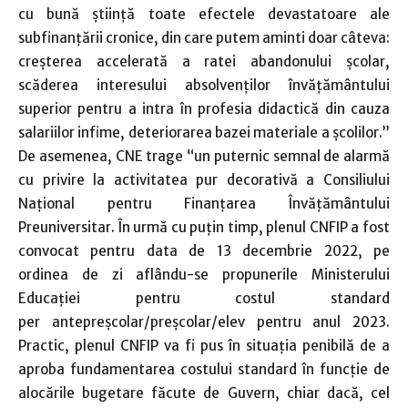
cu bună știință toate efectele devastatoare ale
subfinanțării cronice, din care putem aminti doar câteva:
creșterea accelerată a ratei abandonului școlar,
scăderea interesului absolvenților învățământului
superior pentru a intra în profesia didactică din cauza
salariilor infime, deteriorarea bazei materiale a școlilor.”
De asemenea, CNE trage “un puternic semnal de alarmă
cu privire la activitatea pur decorativă a Consiliului
Național pentru Finanțarea Învățământului
Preuniversitar. În urmă cu puțin timp, plenul CNFIP a fost
convocat pentru data de 13 decembrie 2022, pe
ordinea de zi aflându-se propunerile Ministerului
Educației pentru costul standard
per antepreșcolar/preșcolar/elev pentru anul 2023.
Practic, plenul CNFIP va fi pus în situația penibilă de a
aproba fundamentarea costului standard în funcție de
alocările bugetare făcute de Guvern, chiar dacă, cel