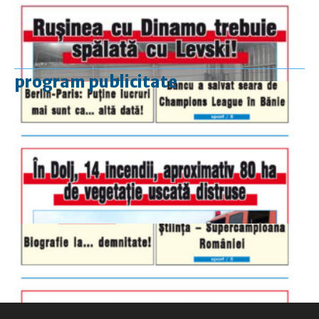
program publicitate
luni-vineri
9.00 - 17.00
sâmbătă
închis
duminică
9.00 - 12.00