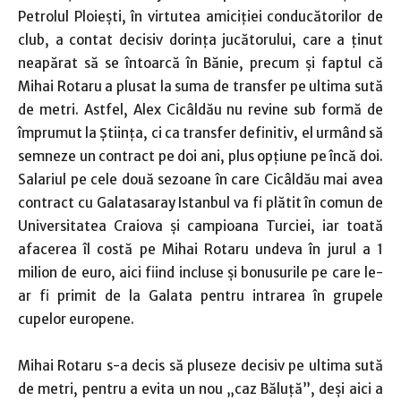
Petrolul Ploieşti, în virtutea amiciţiei conducătorilor de
club, a contat decisiv dorinţa jucătorului, care a ţinut
neapărat să se întoarcă în Bănie, precum şi faptul că
Mihai Rotaru a plusat la suma de transfer pe ultima sută
de metri. Astfel, Alex Cicâldău nu revine sub formă de
împrumut la Ştiinţa, ci ca transfer definitiv, el urmând să
semneze un contract pe doi ani, plus opţiune pe încă doi.
Salariul pe cele două sezoane în care Cicâldău mai avea
contract cu Galatasaray Istanbul va fi plătit în comun de
Universitatea Craiova şi campioana Turciei, iar toată
afacerea îl costă pe Mihai Rotaru undeva în jurul a 1
milion de euro, aici fiind incluse şi bonusurile pe care le-
ar fi primit de la Galata pentru intrarea în grupele
cupelor europene.
Mihai Rotaru s-a decis să pluseze decisiv pe ultima sută
de metri, pentru a evita un nou „caz Băluţă”, deşi aici a