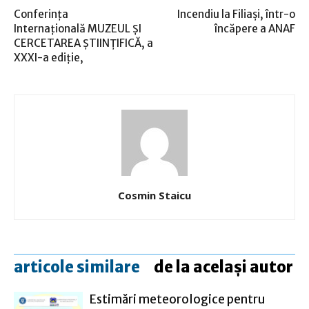
Conferinţa
Incendiu la Filiaşi, într-o
Internaţională MUZEUL ŞI
încăpere a ANAF
CERCETAREA ŞTIINŢIFICĂ, a
XXXI-a ediţie,
Cosmin Staicu
articole similare
de la același autor
Estimări meteorologice pentru