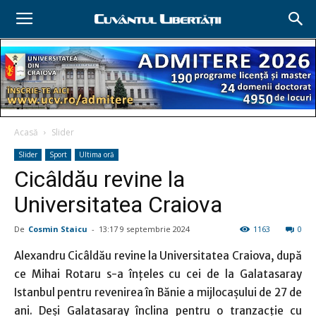
Acasă
Slider
Slider
Sport
Ultima oră
Cicâldău revine la
Universitatea Craiova
De
Cosmin Staicu
-
13:17 9 septembrie 2024
1163
0
Alexandru Cicâldău revine la Universitatea Craiova, după
ce Mihai Rotaru s-a înţeles cu cei de la Galatasaray
Istanbul pentru revenirea în Bănie a mijlocaşului de 27 de
ani. Deşi Galatasaray înclina pentru o tranzacţie cu