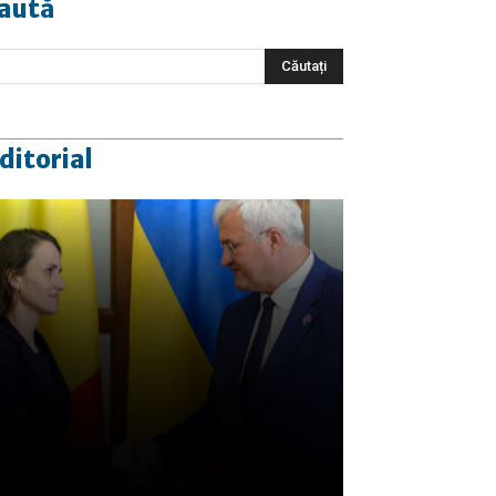
aută
ditorial