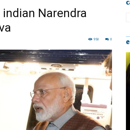
c
 indian Narendra
va
950
0
e