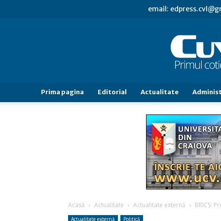
email: edpress.cvl@
Prima pagina
Editorial
Actualitate
Administ
Acasă
Actualitate
Actualitate externă
BRICS: P
Actualitate externă
Politică