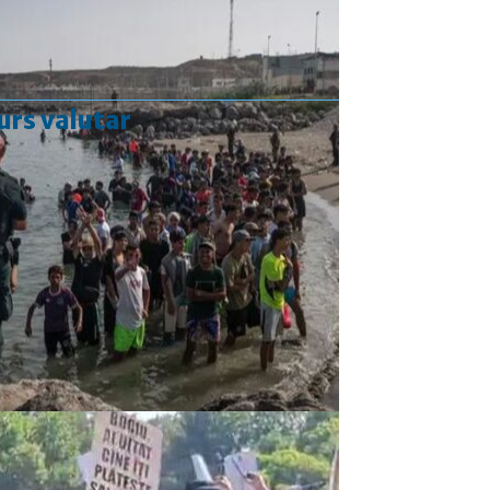
urs valutar
Curs valutar: 05 Aug 2026
EUR
: 5,2489 RON
-0,0008 ▼
USD
: 4,5480 RON
-0,0144 ▼
CHF
: 5,6210 RON
-0,0093 ▼
GBP
: 6,1244 RON
-0,0074 ▼
Convertor valutar
»
Rezultat:
-