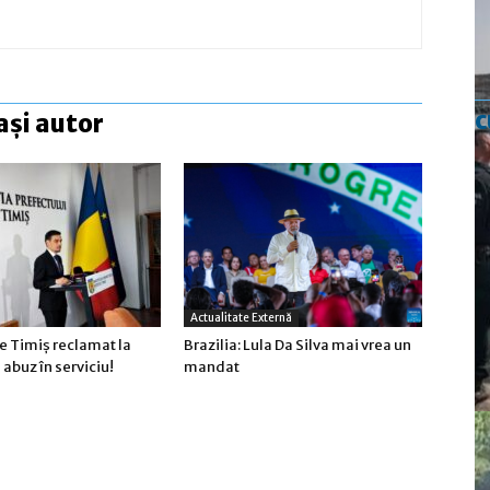
c
ași autor
Actualitate Externă
e Timiş reclamat la
Brazilia: Lula Da Silva mai vrea un
abuz în serviciu!
mandat