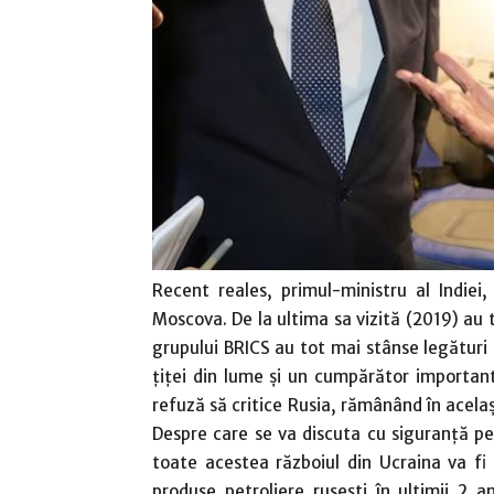
Recent reales, primul-ministru al Indiei,
Moscova. De la ultima sa vizită (2019) au 
grupului BRICS au tot mai stânse legături
ţiţei din lume şi un cumpărător important
refuză să critice Rusia, rămânând în acelaş
Despre care se va discuta cu siguranţă pe
toate acestea războiul din Ucraina va fi
produse petroliere ruseşti în ultimii 2 