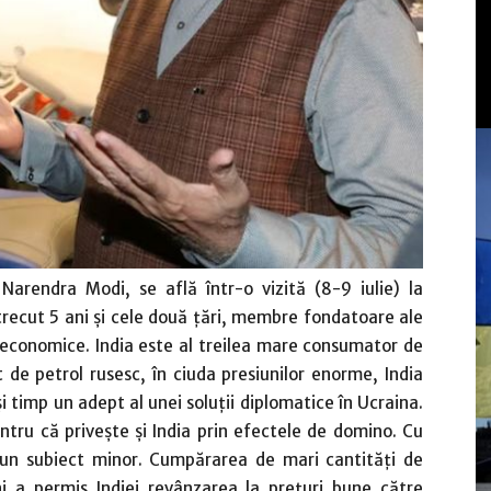
 Narendra Modi, se află într-o vizită (8-9 iulie) la
trecut 5 ani şi cele două ţări, membre fondatoare ale
 economice. India este al treilea mare consumator de
 de petrol rusesc, în ciuda presiunilor enorme, India
i timp un adept al unei soluţii diplomatice în Ucraina.
ntru că priveşte şi India prin efectele de domino. Cu
 un subiect minor. Cumpărarea de mari cantităţi de
ani a permis Indiei revânzarea la preţuri bune către