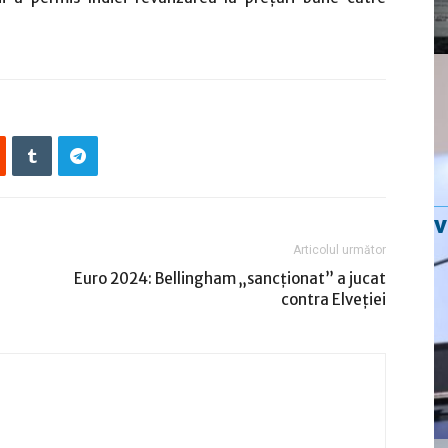
Articolul următor
Euro 2024: Bellingham „sancţionat” a jucat
contra Elveţiei