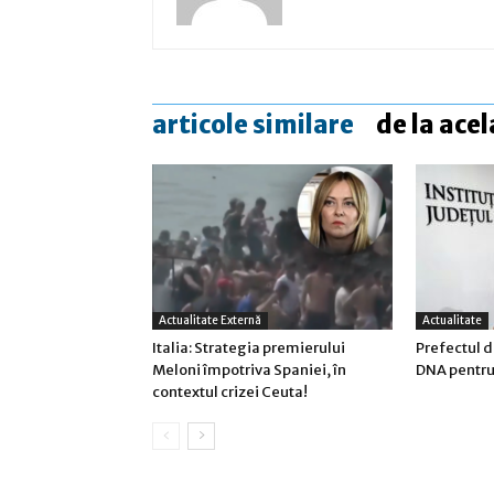
articole similare
de la acel
Actualitate Externă
Actualitate
Italia: Strategia premierului
Prefectul d
Meloni împotriva Spaniei, în
DNA pentru 
contextul crizei Ceuta!