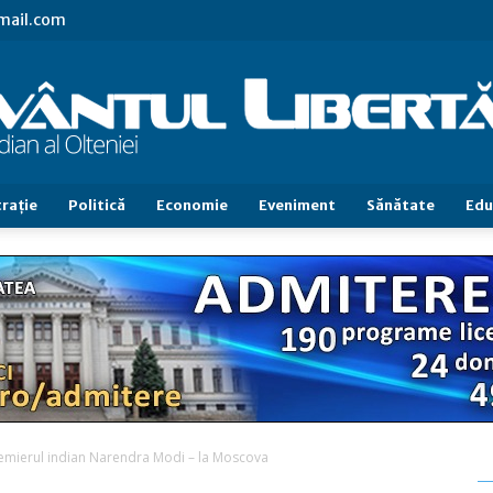
gmail.com
raţie
Politică
Economie
Eveniment
Sănătate
Edu
Cuvântul
Libertăţii
remierul indian Narendra Modi – la Moscova