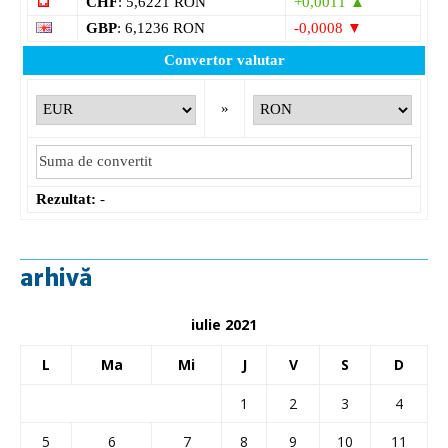
CHF
: 5,6221 RON
+0,0011 ▲
GBP
: 6,1236 RON
-0,0008 ▼
Convertor valutar
»
Rezultat:
-
arhivă
iulie 2021
L
Ma
Mi
J
V
S
D
1
2
3
4
5
6
7
8
9
10
11