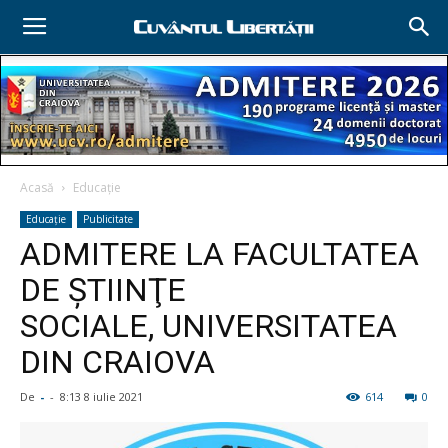
Acasă
Educație
Educație
Publicitate
ADMITERE LA FACULTATEA
DE ŞTIINŢE
SOCIALE, UNIVERSITATEA
DIN CRAIOVA
De
-
-
8:13 8 iulie 2021
614
0