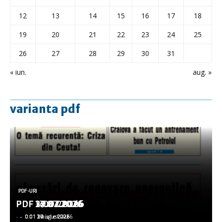
12
13
14
15
16
17
18
19
20
21
22
23
24
25
26
27
28
29
30
31
« iun.
aug. »
varianta pdf
PDF-URI
PDF-URI
PDF-URI
PDF-URI
PDF-URI
PDF 3.08.2026
PDF 29.07.2026
PDF 27.07.2026
PDF 17.07.2026
PDF 14.07.2026
-
-
-
-
-
-
-
-
-
-
0:01 3 august 2026
0:01 29 iulie 2026
0:01 27 iulie 2026
0:01 17 iulie 2026
0:01 14 iulie 2026