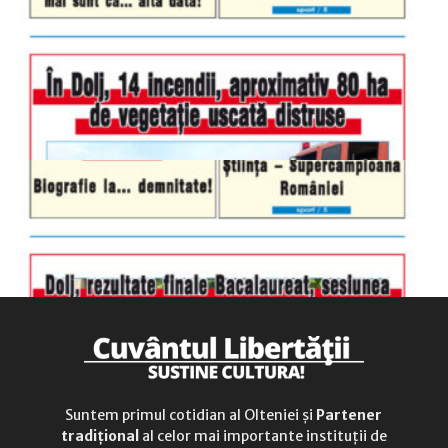
luni-vineri
9.00 - 17.00
sâmbătă
închis
duminică
9.00 - 12.00
Suntem primul cotidian al Olteniei și
Partener
tradițional
al celor mai importante instituții de