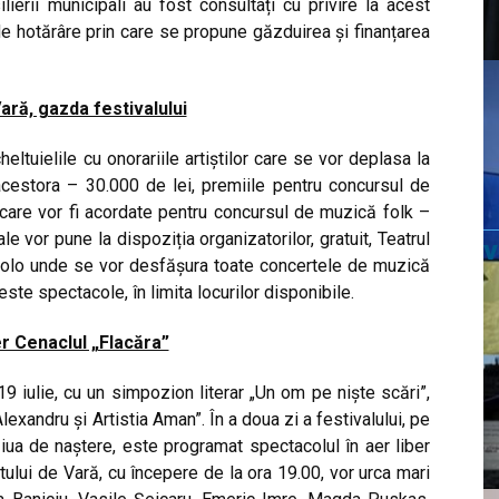
ilierii municipali au fost consultați cu privire la acest
 de hotărâre prin care se propune găzduirea și finanțarea
ară, gazda festivalului
ltuielile cu onorariile artiștilor care se vor deplasa la
cestora – 30.000 de lei, premiile pentru concursul de
care vor fi acordate pentru concursul de muzică folk –
e vor pune la dispoziția organizatorilor, gratuit, Teatrul
colo unde se vor desfășura toate concertele de muzică
este spectacole, în limita locurilor disponibile.
 Cenaclul „Flacăra”
 iulie, cu un simpozion literar „Un om pe niște scări”,
exandru și Artistia Aman”. În a doua zi a festivalului, pe
 ziua de naștere, este programat spectacolul în aer liber
lui de Vară, cu începere de la ora 19.00, vor urca mari