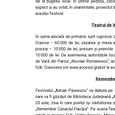
de la bugetul local. În ultima ședință, cons
aspect și au votat, în unanimitate, proiectul
acestui festival.
Teatrul de V
În suma alocată de primărie sunt cuprinse che
Craiova – 60.000 de lei, cazarea și masa a
poezie – 10.000 de lei, precum și premiile 
10.000 de lei. De asemenea, autoritățile local
de Vară din Parcul „Nicolae Romanescu”, a
folk. Craiovenii vor avea accesul gratuit la ac
Remember
Festivalul „Adrian Păunescu” va debuta pe 19
care va fi găzduit de Biblioteca Județeană „Al
20 iulie, ziua în care poetul își sărbătorea
„Remember Cenaclul Flacăra”. Pe scena Teatu