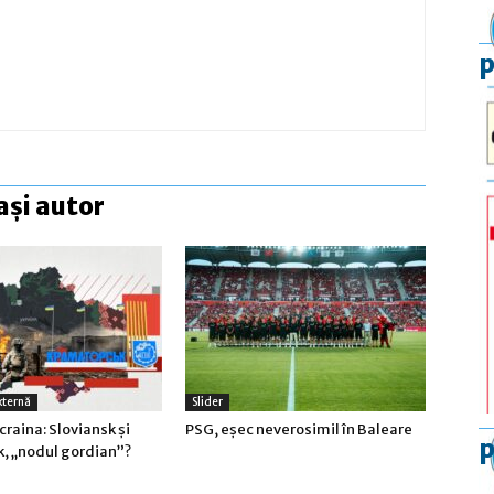
p
ași autor
xternă
Slider
craina: Sloviansk şi
PSG, eşec neverosimil în Baleare
p
, „nodul gordian”?