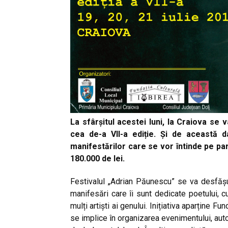
La sfârșitul acestei luni, la Craiova se
cea de-a VII-a ediție. Și de această da
manifestărilor care se vor întinde pe par
180.000 de lei.
Festivalul „Adrian Păunescu” se va desfășu
manifesări care îi sunt dedicate poetului, c
mulți artiști ai genului. Inițiativa aparține Fu
se implice în organizarea evenimentului, aut