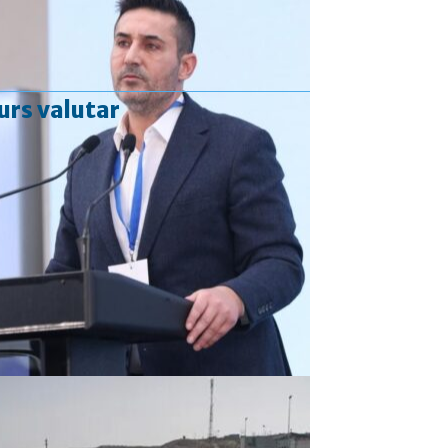
urs valutar
Curs valutar: 06 Aug 2026
EUR
: 5,2513 RON
+0,0024 ▲
USD
: 4,5507 RON
+0,0027 ▲
CHF
: 5,6221 RON
+0,0011 ▲
GBP
: 6,1236 RON
-0,0008 ▼
Convertor valutar
»
Rezultat:
-