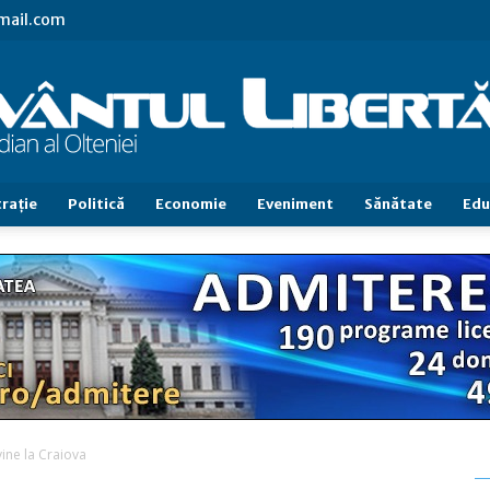
gmail.com
raţie
Politică
Economie
Eveniment
Sănătate
Edu
Cuvântul
Libertăţii
vine la Craiova