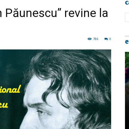
c
n Păunescu” revine la
786
0
e