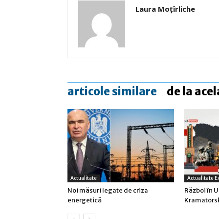
Laura Moţîrliche
articole similare
de la acel
Actualitate
Actualitate E
Noi măsuri legate de criza
Război în U
energetică
Kramatorsk