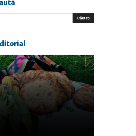
aută
ditorial