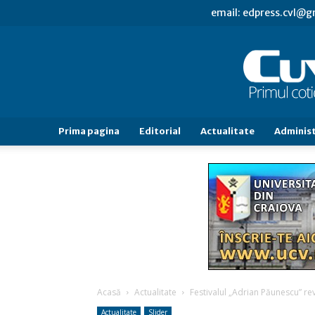
email: edpress.cvl@
Prima pagina
Editorial
Actualitate
Administ
Acasă
Actualitate
Festivalul „Adrian Păunescu” re
Actualitate
Slider