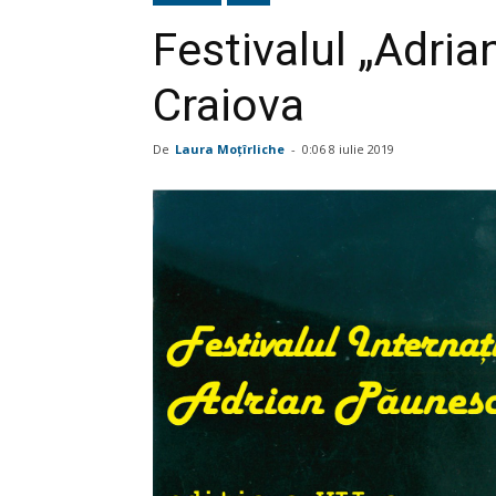
Festivalul „Adria
Craiova
De
Laura Moţîrliche
-
0:06 8 iulie 2019