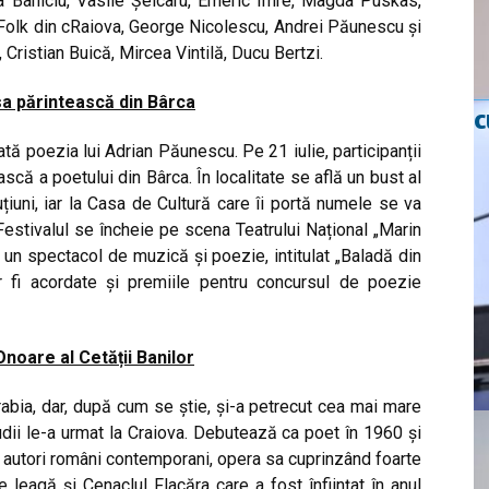
cea Baniciu, Vasile Șeicaru, Emeric Imre, Magda Puskas,
Folk din cRaiova, George Nicolescu, Andrei Păunescu și
 Cristian Buică, Mircea Vintilă, Ducu Bertzi.
asa părintească din Bârca
c
rată poezia lui Adrian Păunescu. Pe 21 iulie, participanții
scă a poetului din Bârca. În localitate se află un bust al
uțiuni, iar la Casa de Cultură care îi portă numele se va
estivalul se încheie pe scena Teatrului Național „Marin
t un spectacol de muzică și poezie, intitulat „Baladă din
or fi acordate și premiile pentru concursul de poezie
noare al Cetății Banilor
bia, dar, după cum se știe, și-a petrecut cea mai mare
studii le-a urmat la Craiova. Debutează ca poet în 1960 și
ci autori români contemporani, opera sa cuprinzând foarte
eagă și Cenaclul Flacăra care a fost înființat în anul