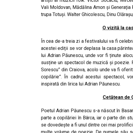
artiști ai muzicii folk: Victor Socaciu, Mir
Vali Moldovan, Mădălina Amon și Generația 
trupa Totuși. Walter Ghicolescu, Dinu Olărașu,
O vizită la c
În cea de-a treia zi a festivalului va fi celeb
acestei ediții se vor deplasa la casa părintea
lui Adrian Păunescu, unde vor fi ținute aloc
susține un spectacol de muzică și poezie. F
Sorescu” din Craiova, acolo unde va fi oferi
copilărie”. În cadrul acestui spectacol, v
inspirată din lirica lui Adrian Păunescu.
Cetățean de O
Poetul Adrian Păunescu s-a născut în Basara
parte a copilăriei în Bârca, iar o parte din 
se dovedește a fi unul dintre cei mai prolifi
multe volume de poezie. De numele său se l