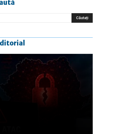
aută
ditorial