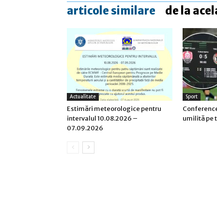
articole similare
de la acel
Actualitate
Sport
Estimări meteorologice pentru
Conference
intervalul 10.08.2026 –
umilită pe 
07.09.2026