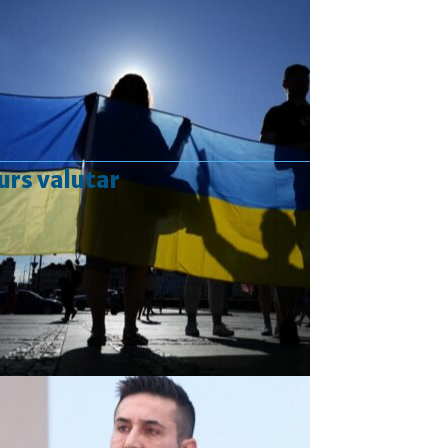
urs valutar
Curs valutar: 07 Aug 2026
EUR
: 5,2554 RON
+0,0041 ▲
USD
: 4,5584 RON
+0,0077 ▲
CHF
: 5,6244 RON
+0,0023 ▲
GBP
: 6,1277 RON
+0,0041 ▲
Convertor valutar
»