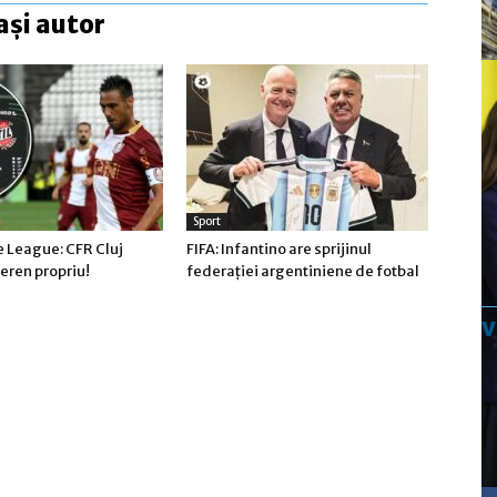
ași autor
Sport
 League: CFR Cluj
FIFA: Infantino are sprijinul
teren propriu!
federaţiei argentiniene de fotbal