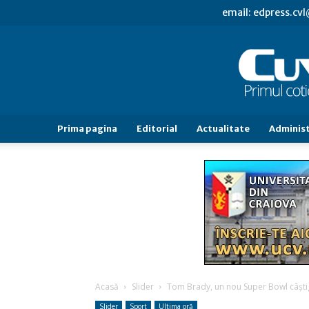
email: edpress.c
Prima pagina
Editorial
Actualitate
Administ
Acasă
Slider
Tom Brady, un nou Super Bowl câşti
Slider
Sport
Ultima oră