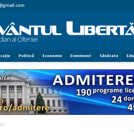
vl@gmail.com
raţie
Politică
Economie
Eveniment
Sănătate
Edu
Cuvântul
Libertăţii
gat