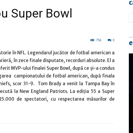
c
ou Super Bowl
756
0
e
storie în NFL. Legendarul jucător de fotbal american a
rieră, în zece finale disputate, recorduri absolute. El a
ferit MVP-ului finalei Super Bowl, după ce şi-a condus
garea campionatului de fotbal american, după finala
hiefs, scor 31-9. Tom Brady a venit la Tampa Bay în
recută la New England Patriots. La ediţia 55 a Super
25.000 de spectatori, cu respectarea măsurilor de