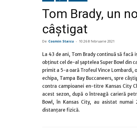
Tom Brady, un n
câştigat
De
Cosmin Staicu
-
10:26 8 februarie 2021
La 43 de ani, Tom Brady continuă să facă i
obţinut cel de-al şaptelea Super Bowl din ca
primit a 5-a oară Trofeul Vince Lombardi, o
echipa, Tampa Bay Buccaneers, spre câşti
contra campioanei en-titre Kansas City C
acest sezon, după o întreagă carieră pet
Bowl, în Kansas City, au asistat numai 
distanţare fizică.