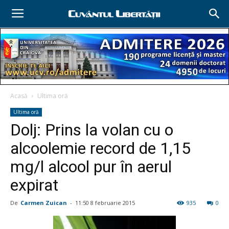
Acasă
Ultima oră
Ultima oră
Dolj: Prins la volan cu o
alcoolemie record de 1,15
mg/l alcool pur în aerul
expirat
De
Carmen Zuican
-
11:50 8 februarie 2015
935
0