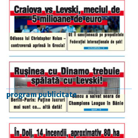
program publicitate
luni-vineri
9.00 - 17.00
sâmbătă
închis
duminică
9.00 - 12.00