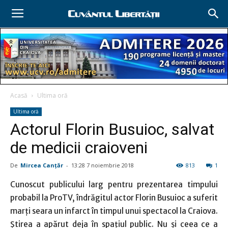
Acasă
Ultima oră
Ultima oră
Actorul Florin Busuioc, salvat
de medicii craioveni
De
Mircea Canţăr
-
13:28 7 noiembrie 2018
813
1
Cunoscut publicului larg pentru prezentarea timpului
probabil la ProTV, îndrăgitul actor Florin Busuioc a suferit
marţi seara un infarct în timpul unui spectacol la Craiova.
Ştirea a apărut deja în spaţiul public. Nu şi ceea ce a