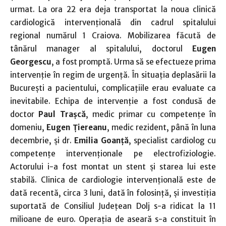
urmat. La ora 22 era deja transportat la noua clinică
cardiologică intervenţională din cadrul spitalului
regional numărul 1 Craiova. Mobilizarea făcută de
tânărul manager al spitalului, doctorul
Eugen
Georgescu
, a fost promptă. Urma să se efectueze prima
intervenţie în regim de urgenţă. În situaţia deplasării la
Bucureşti a pacientului, complicaţiile erau evaluate ca
inevitabile. Echipa de intervenţie a fost condusă de
doctor
Paul Traşcă
, medic primar cu competenţe în
domeniu,
Eugen Ţiereanu
, medic rezident, până în luna
decembrie, şi dr.
Emilia Goanţă
, specialist cardiolog cu
competenţe intervenţionale pe electrofiziologie.
Actorului i-a fost montat un stent şi starea lui este
stabilă. Clinica de cardiologie intervenţională este de
dată recentă, circa 3 luni, dată în folosinţă, şi investiţia
suportată de Consiliul Judeţean Dolj s-a ridicat la 11
milioane de euro. Operaţia de aseară s-a constituit în