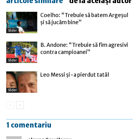
articole similare
de la același autor
Coelho: “Trebuie să batem Argeşul
şi să jucăm bine”
Slider
B. Andone: “Trebuie să fim agresivi
contra campioanei”
Slider
Leo Messi şi-a pierdut tatăl
Slider
1 comentariu