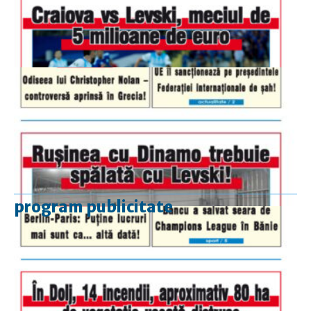
program publicitate
luni-vineri
9.00 - 17.00
sâmbătă
închis
duminică
9.00 - 12.00