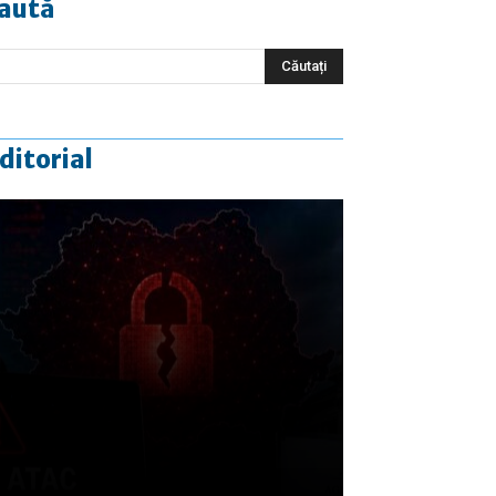
aută
ditorial