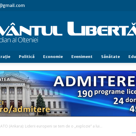
vl@gmail.com
raţie
Politică
Economie
Eveniment
Sănătate
Edu
Cuvântul
Libertăţii
TO (Ankara): Liderii europeni se tem de o „explozie” a lui...