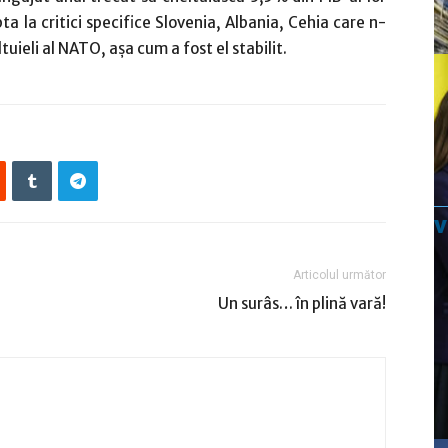
a la critici specifice Slovenia, Albania, Cehia care n-
tuieli al NATO, aşa cum a fost el stabilit.
Articolul următor
Un surâs… în plină vară!