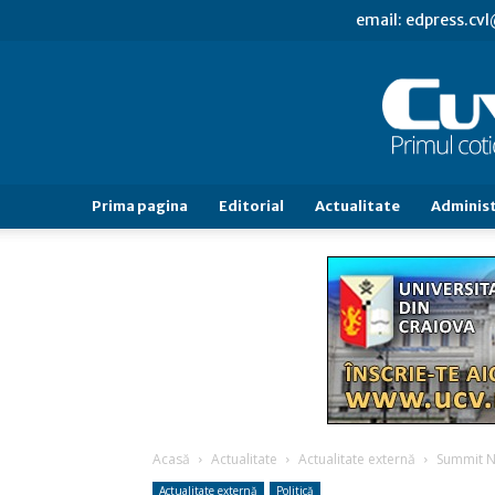
email: edpress.c
Prima pagina
Editorial
Actualitate
Administ
Acasă
Actualitate
Actualitate externă
Summit NA
Actualitate externă
Politică