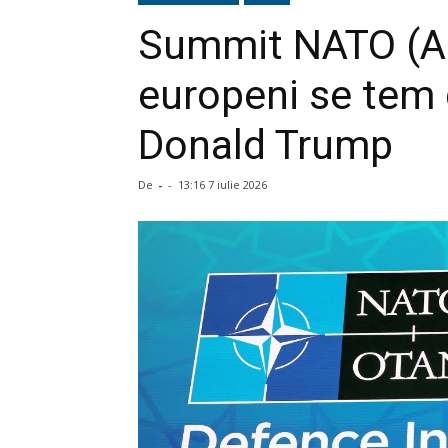
Summit NATO (Ank
europeni se tem d
Donald Trump
De
-
-
13:16 7 iulie 2026