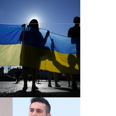
urs valutar
Curs valutar: 07 Aug 2026
EUR
: 5,2554 RON
+0,0041 ▲
USD
: 4,5584 RON
+0,0077 ▲
CHF
: 5,6244 RON
+0,0023 ▲
GBP
: 6,1277 RON
+0,0041 ▲
Convertor valutar
»
Rezultat:
-