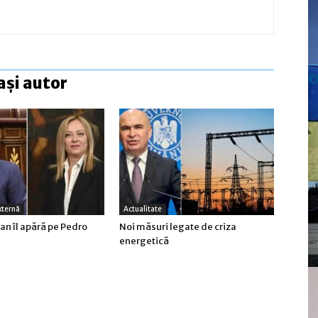
c
ași autor
xternă
Actualitate
an îl apără pe Pedro
Noi măsuri legate de criza
energetică