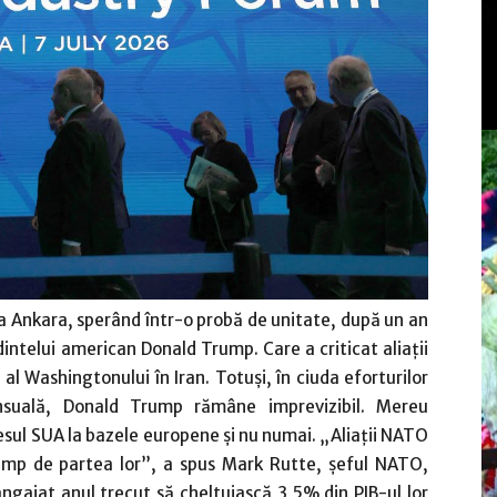
 la Ankara, sperând într-o probă de unitate, după un an
intelui american Donald Trump. Care a criticat aliaţii
al Washingtonului în Iran. Totuşi, în ciuda eforturilor
uală, Donald Trump rămâne imprevizibil. Mereu
esul SUA la bazele europene şi nu numai. „Aliaţii NATO
ump de partea lor”, a spus Mark Rutte, şeful NATO,
ngajat anul trecut să cheltuiască 3,5% din PIB-ul lor