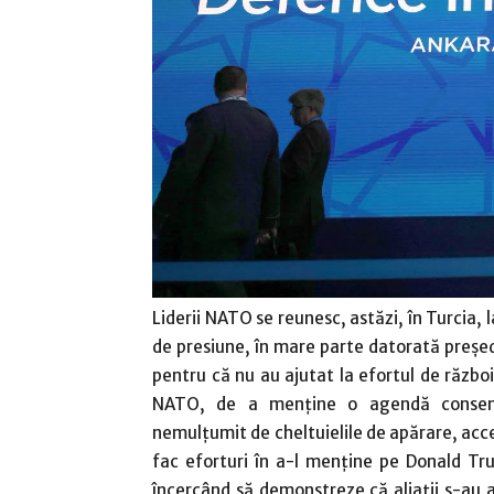
Liderii NATO se reunesc, astăzi, în Turcia,
de presiune, în mare parte datorată preşed
pentru că nu au ajutat la efortul de război 
NATO, de a menţine o agendă consens
nemulţumit de cheltuielile de apărare, acc
fac eforturi în a-l menţine pe Donald Tr
încercând să demonstreze că aliaţii s-au a