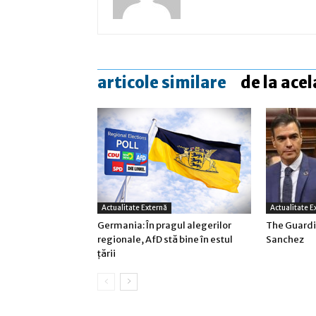
articole similare
de la acel
Actualitate Externă
Actualitate E
Germania: În pragul alegerilor
The Guardi
regionale, AfD stă bine în estul
Sanchez
ţării