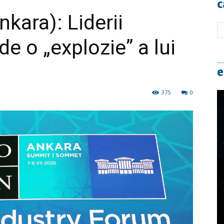
c
ara): Liderii
e o „explozie” a lui
e
375
0