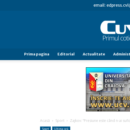
email: edpress.c
Prima pagina
Editorial
Actualitate
Administ
Acasă
Sport
Zajkov: “Presiune este când n-ai suficie
Sport
Ultima oră