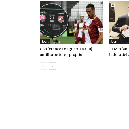
Sport
Sport
Conference League: CFR Cluj
FIFA: Infant
umilită pe teren propriu!
federaţiei 