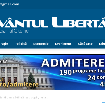
vl@gmail.com
raţie
Politică
Economie
Eveniment
Sănătate
Edu
Cuvântul
Libertăţii
nţi bani să-ţi hrăneşti copiii, nu la...