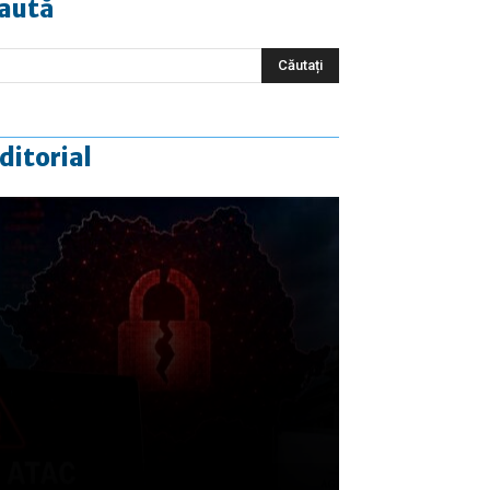
aută
ditorial