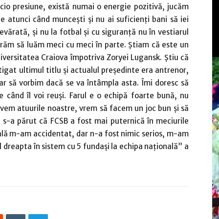
cio presiune, există numai o energie pozitivă, jucăm
e atunci când munceşti şi nu ai suficienţi bani să iei
ărată, şi nu la fotbal şi cu siguranţă nu în vestiarul
ferăm să luăm meci cu meci în parte. Ştiam că este un
versitatea Craiova împotriva Zoryei Lugansk. Ştiu că
igat ultimul titlu şi actualul preşedinte era antrenor,
ar să vorbim dacă se va întâmpla asta. Îmi doresc să
când îl voi reuşi. Farul e o echipă foarte bună, nu
 avem atuurile noastre, vrem să facem un joc bun şi să
i s-a părut că FCSB a fost mai puternică în meciurile
nală m-am accidentat, dar n-a fost nimic serios, m-am
l dreapta în sistem cu 5 fundaşi la echipa naţională” a