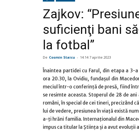
Zajkov: “Presiun
suficienţi bani să
la fotbal”
De
Cosmin Staicu
-
14:14 7 aprilie 2023
Înaintea partidei cu Farul, din etapa a 3-
ora 20.30, la Ovidiu, fundaşul din Macedon
meciul într-o conferinţă de presă, fiind înt
se resimte aceasta. Stoperul de 28 de ani a
români, în special de cei tineri, precizând c
lui de vedere, presiunea în viaţă există num
a-ţi hrăni familia. Internaţionalul din Mace
impus ca titular la Ştiinţa şi a avut evoluţi