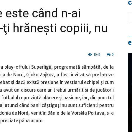
c
e este când n-ai
-ţi hrăneşti copiii, nu
e
1049
0
a a play-offului Superligii, programată sâmbătă, de la
ia de Nord, Gjoko Zajkov, a fost invitat să prefaţeze
rebat şi dacă există presiune în vestiarul echipei şi cum
 avut un discurs care ar trebui urmărit şi de jucătorii
ă fotbalul reprezintă plăcere şi pasiune, iar, din punctul
ai atunci când banii câştigaţi nu sunt suficienţi pentru
donia de Nord, venit în Bănie de la Vorskla Poltava, s-a
i apreciate până acum.