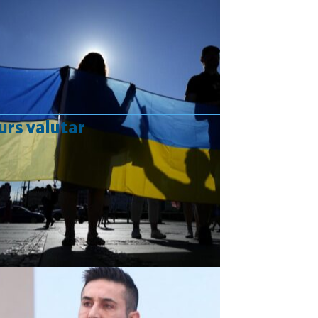
urs valutar
Curs valutar: 07 Aug 2026
EUR
: 5,2554 RON
+0,0041 ▲
USD
: 4,5584 RON
+0,0077 ▲
CHF
: 5,6244 RON
+0,0023 ▲
GBP
: 6,1277 RON
+0,0041 ▲
Convertor valutar
»