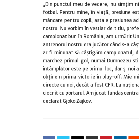
„Din punctul meu de vedere, nu simţim ni
fotbal. Pentru mine, în viaţă, presiune est
mâncare pentru copii, asta e presiunea adev
nostru. Nu vorbim în vestiar de titlu, pre
campionat bun în România, am urmărit Uni
antrenorul nostru era jucător când s-a câşt
ar fi minunat să câştigăm campionatul, d
marchez primul gol, numai Dumnezeu ştie 
întâmplător este pe primul loc, dar şi noi
obţinem prima victorie în play-off. Mie m
directe cu noi, decât a fost CFR. La naţio
ciocnit cu portarul. Am jucat fundaş centra
declarat Gjoko Zajkov.