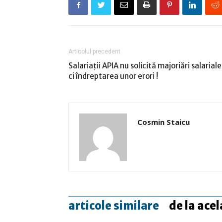
Articolul precedent
Salariații APIA nu solicită majoriări salariale
ci îndreptarea unor erori !
Cosmin Staicu
articole similare
de la acel