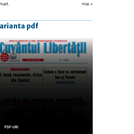
mart.
mai »
arianta pdf
PDF-URI
PDF-URI
PDF-URI
PDF-URI
PDF-URI