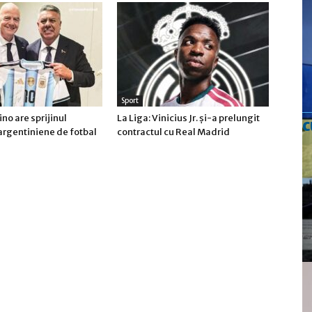
Sport
ino are sprijinul
La Liga: Vinicius Jr. şi-a prelungit
c
argentiniene de fotbal
contractul cu Real Madrid