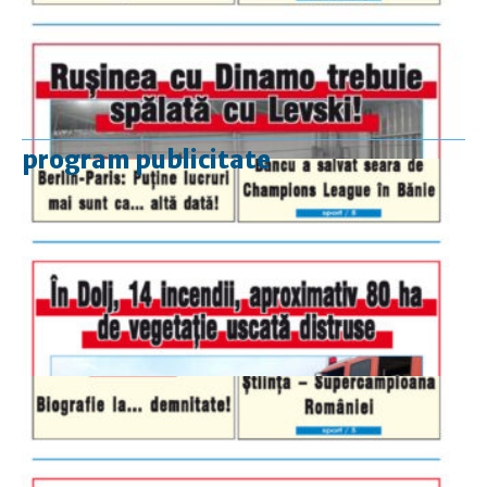
program publicitate
luni-vineri
9.00 - 17.00
sâmbătă
închis
duminică
9.00 - 12.00