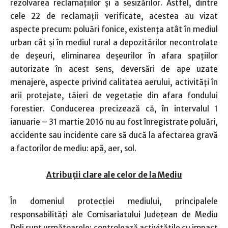
rezolvarea reclamaţiilor şi a sesizărilor. Astfel, dintre
cele 22 de reclamaţii verificate, acestea au vizat
aspecte precum: poluări fonice, existenţa atât în mediul
urban cât şi în mediul rural a depozitărilor necontrolate
de deşeuri, eliminarea deşeurilor în afara spaţiilor
autorizate în acest sens, deversări de ape uzate
menajere, aspecte privind calitatea aerului, activităţi în
arii protejate, tăieri de vegetaţie din afara fondului
forestier. Conducerea precizează că, în intervalul 1
ianuarie – 31 martie 2016 nu au fost înregistrate poluări,
accidente sau incidente care să ducă la afectarea gravă
a factorilor de mediu: apă, aer, sol.
Atribuţii clare ale celor de la Mediu
În domeniul protecţiei mediului, principalele
responsabilităţi ale Comisariatului Judeţean de Mediu
Dolj sunt următoarele: controlează activităţile cu impact