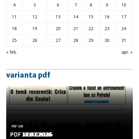
4
5
6
7
8
9
10
11
12
13
14
15
16
17
18
19
20
21
22
23
24
25
26
27
28
29
30
31
« feb.
apr. »
varianta pdf
PDF-URI
PDF-URI
PDF-URI
PDF-URI
PDF-URI
PDF 3.08.2026
PDF 29.07.2026
PDF 27.07.2026
PDF 17.07.2026
PDF 14.07.2026