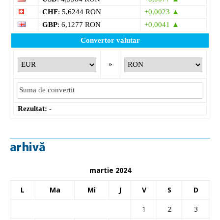
CHF
: 5,6244 RON
+0,0023 ▲
GBP
: 6,1277 RON
+0,0041 ▲
Convertor valutar
»
Rezultat:
-
arhivă
martie 2024
L
Ma
Mi
J
V
S
D
1
2
3