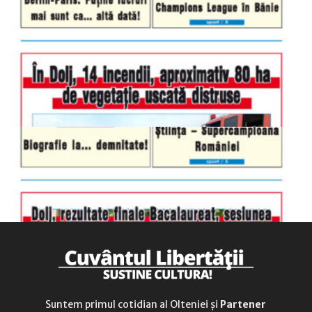
luni-vineri
9.00 - 17.00
sâmbătă
închis
duminică
9.00 - 12.00
Suntem primul cotidian al Olteniei și
Partener