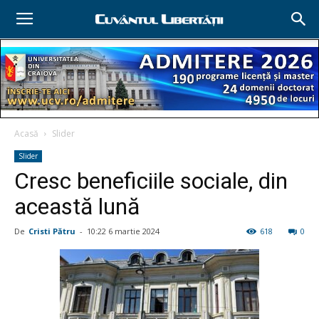
Acasă
Slider
Slider
Cresc beneficiile sociale, din
această lună
De
Cristi Pătru
-
10:22 6 martie 2024
618
0