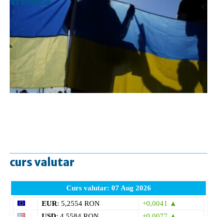
vremea
curs valutar
Curs valutar: 07 Aug 2026
EUR
: 5,2554 RON
+0,0041 ▲
USD
: 4,5584 RON
+0,0077 ▲