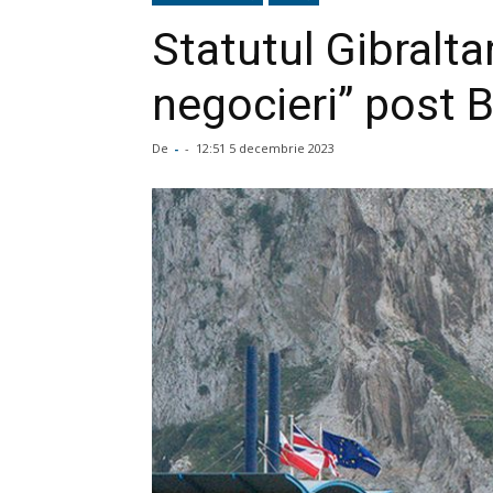
Statutul Gibraltar
negocieri” post B
De
-
-
12:51 5 decembrie 2023