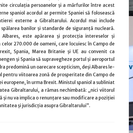
ite circulaţia persoanelor şi a mărfurilor între acest
xterne spaniol acordul ar permite Spaniei să folosească
tierei externe a Gibraltarului. Acordul mai include
 spălarea banilor şi standarde de siguranţă nucleară.
 Albares, este apărarea şi protecţia intereselor şi
l a celor 270.000 de oameni, care locuiesc în Campo de
 Brexit, Spania, Marea Britanie şi UE au convenit ca
hengen şi Spania să supravegheze portul şi aeroportul
ndra predomină un oarecare scepticism, deşi Albares le-
rdul pentru viitoarea zonă de prosperitate din Campo de
iei europene, în urma Brexit. Ministul spaniol a subliniat
itatea Gibraltarului, a rămas nechimbată: „nici viitorul
că şi nu va implica o renunţare sau modificare a poziţiei
anitatea şi jurisdicţia asupra Gibraltarului”.