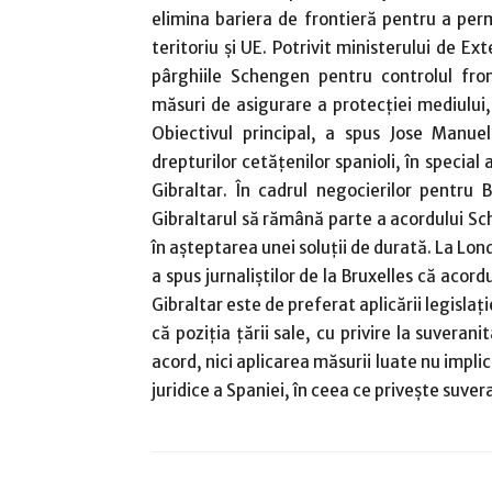
elimina bariera de frontieră pentru a perm
teritoriu şi UE. Potrivit ministerului de E
pârghiile Schengen pentru controlul fron
măsuri de asigurare a protecţiei mediului,
Obiectivul principal, a spus Jose Manuel
drepturilor cetăţenilor spanioli, în specia
Gibraltar. În cadrul negocierilor pentru
Gibraltarul să rămână parte a acordului Sc
în aşteptarea unei soluţii de durată. La Lo
a spus jurnaliştilor de la Bruxelles că aco
Gibraltar este de preferat aplicării legislaţ
că poziţia ţării sale, cu privire la suveran
acord, nici aplicarea măsurii luate nu impli
juridice a Spaniei, în ceea ce priveşte suver