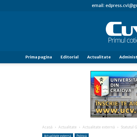
email: edpress.cvl@
Prima pagina
Editorial
Actualitate
Administ
Acasă
Actualitate
Actualitate externă
Statutul G
Actualitate externă
Politică