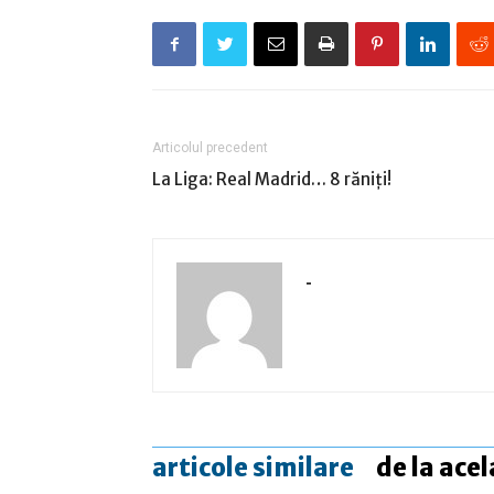
Articolul precedent
La Liga: Real Madrid… 8 răniţi!
-
articole similare
de la acel