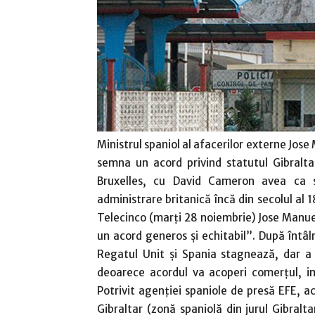
Ministrul spaniol al afacerilor externe Jose
semna un acord privind statutul Gibraltar
Bruxelles, cu David Cameron avea ca sc
administrare britanică încă din secolul al 1
Telecinco (marţi 28 noiembrie) Jose Manue
un acord generos şi echitabil”. După întâ
Regatul Unit şi Spania stagnează, dar a
deoarece acordul va acoperi comerţul, imi
Potrivit agenţiei spaniole de presă EFE, 
Gibraltar (zonă spaniolă din jurul Gibral