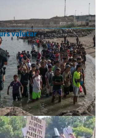
urs valutar
Curs valutar: 05 Aug 2026
EUR
: 5,2489 RON
-0,0008 ▼
USD
: 4,5480 RON
-0,0144 ▼
CHF
: 5,6210 RON
-0,0093 ▼
GBP
: 6,1244 RON
-0,0074 ▼
Convertor valutar
»
Rezultat:
-