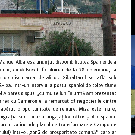
 Manuel Albares a anunţat disponibilitatea Spaniei de a
ului, după Brexit. Întâlnirea de la 28 noiembrie, la
op discutarea detaliilor. Gibraltarul se află sub
8-lea. Într-un interviu la postul spaniol de televiziune
l Albares a spus: „cu multe luni în urmă am prezentat
lnirea cu Cameron el a remarcat că negocierile dintre
 apărut o oportunitate de reluare. Miza este mare,
graţia şi circulaţia angajaţilor către şi din Spania.
acordul va include planul de transformare a Campo de
tarului) într-o „zonă de prosperitate comună” care ar