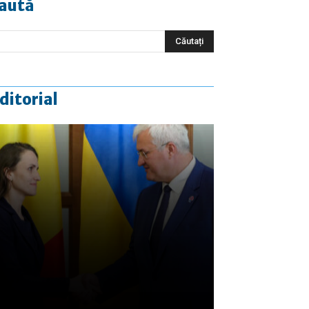
aută
ditorial