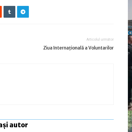
c
Articolul următor
Ziua Internaţională a Voluntarilor
ași autor