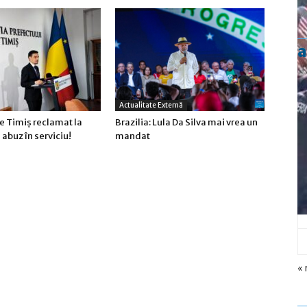
a
Actualitate Externă
e Timiş reclamat la
Brazilia: Lula Da Silva mai vrea un
abuz în serviciu!
mandat
« 