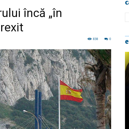
c
ului încă „în
rexit
838
0
e