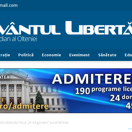
gmail.com
raţie
Politică
Economie
Eveniment
Sănătate
Edu
Cuvântul
Libertăţii
ibraltarului încă „în negocieri” post Brexit