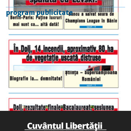
program publicitate
luni-vineri
9.00 - 17.00
sâmbătă
închis
duminică
9.00 - 12.00