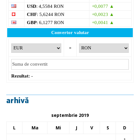
USD
: 4,5584 RON
+0,0077 ▲
CHF
: 5,6244 RON
+0,0023 ▲
GBP
: 6,1277 RON
+0,0041 ▲
Convertor valutar
»
Rezultat:
-
arhivă
septembrie 2019
L
Ma
Mi
J
V
S
D
1