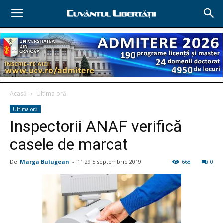
Acasă
Ultima oră
Ultima oră
Inspectorii ANAF verifică
casele de marcat
De
Marga Bulugean
-
11:29 5 septembrie 2019
668
0