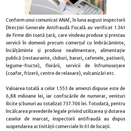
Conform unui comunicat ANAF, în luna august inspectorii
Direcţiei Generale Antifraudă Fiscală au verificat 1.341
de firme din toată ţară, care vindeau produse şi prestau
servicii în domenii precum comerţul cu îmbrăcăminte,
încălţăminte şi produse nealimentare, alimentaţie
publică (restaurante, cluburi, baruri, cafenele, patiserii,
legume-fructe), florării, servicii de înfrumuseţare
(coafor, frizerii, centre de relaxare), vulcanizări etc.
Valoarea totală a celor 1.553 de amenzi dispuse este de
6,88 milioane lei, iar confiscările de numerar, venituri
ilicite şi bunuri au totalizat 737.706 lei. Totodată, pentru
încălcarea prevederile legale privind utilizarea şi dotarea
caselor de marcat, inspectorii antifraudă au dispus
suspendarea activităţii comerciale în 61 de locaţii.