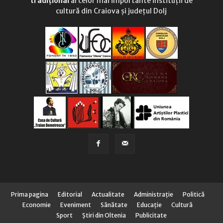
tradițional
al celor mai importante instituții de
cultură din Craiova și județul Dolj
Prima pagina
Editorial
Actualitate
Administraţie
Politică
Economie
Eveniment
Sănătate
Educaţie
Cultură
Sport
Știri din Oltenia
Publicitate