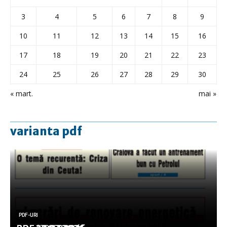
3
4
5
6
7
8
9
10
11
12
13
14
15
16
17
18
19
20
21
22
23
24
25
26
27
28
29
30
« mart.
mai »
varianta pdf
PDF-URI
PDF-URI
PDF-URI
PDF-URI
PDF-URI