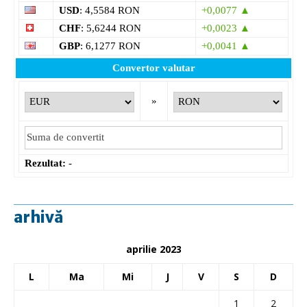
USD
: 4,5584 RON
+0,0077 ▲
CHF
: 5,6244 RON
+0,0023 ▲
GBP
: 6,1277 RON
+0,0041 ▲
Convertor valutar
»
Rezultat:
-
arhivă
aprilie 2023
L
Ma
Mi
J
V
S
D
1
2