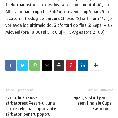
1. Hermannstadt a deschis scorul în minutul 41, prin
Alhassan, iar trupa lui Sabău a revenit după pauză prin
jucători introduşi pe parcurs Chipciu ’51 şi Thiam ’75. Joi
vor avea loc ultimele două sferturi de finală: Sepsi – CS
Mioveni (ora 18.00) şi CFR Cluj – FC Argeş (ora 21.00).
Articolul precedent
Articolul următor
Evreii din Craiova
Leipzig şi Stuttgart, în
sărbătoresc Pesah-ul, una
semifinalele Cupei
dintre cele mai importante
Germaniei
sărbători pentru poporul