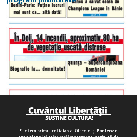
luni-vineri
9.00 - 17.00
sâmbătă
închis
duminică
9.00 - 12.00
Suntem primul cotidian al Olteniei și
Partener