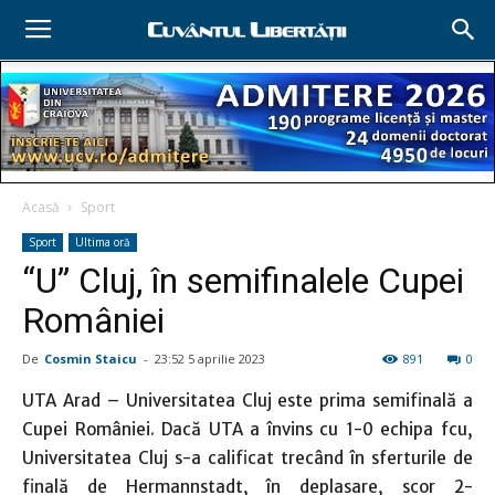
Acasă
Sport
Sport
Ultima oră
“U” Cluj, în semifinalele Cupei
României
De
Cosmin Staicu
-
23:52 5 aprilie 2023
891
0
UTA Arad – Universitatea Cluj este prima semifinală a
Cupei României. Dacă UTA a învins cu 1-0 echipa fcu,
Universitatea Cluj s-a calificat trecând în sferturile de
finală de Hermannstadt, în deplasare, scor 2-