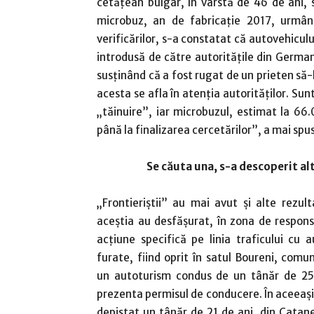
cetăţean bulgar, în vârstă de 46 de ani, s
microbuz, an de fabricaţie 2017, urmând
verificărilor, s-a constatat că autovehicul
introdusă de către autorităţile din German
susţinând că a fost rugat de un prieten să-
acesta se afla în atenţia autorităţilor. Su
„tăinuire”, iar microbuzul, estimat la 66.0
până la finalizarea cercetărilor”, a mai spus
Se căuta una, s-a descoperit al
„Frontieriştii” au mai avut şi alte rezult
aceştia au desfăşurat, în zona de respons
acţiune specifică pe linia traficului cu 
furate, fiind oprit în satul Boureni, com
un autoturism condus de un tânăr de 25 
prezenta permisul de conducere. În aceeaşi zi
depistat un tânăr de 21 de ani, din Cata