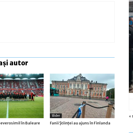
a
ași autor
« 
Slider
everosimil în Baleare
Fanii Ştiinţei au ajuns în Finlanda