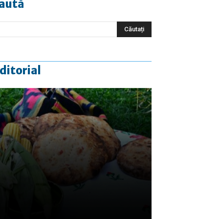
aută
ditorial