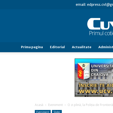
email: edpress.cvl@
Prima pagina
Editorial
Actualitate
Administ
Acasă
Eveniment
O zi plină, la Poliţia de Frontier
Eveniment
Slider