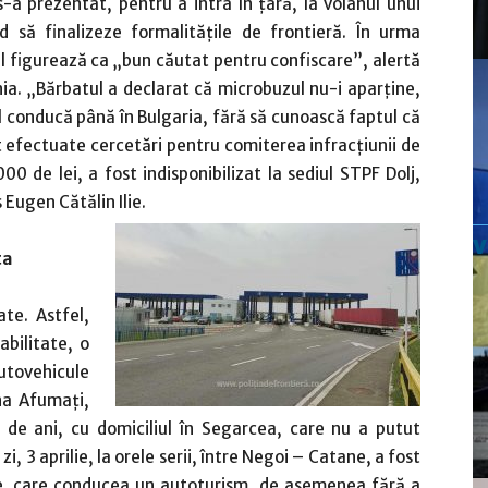
-a prezentat, pentru a intra în ţară, la volanul unui
 să finalizeze formalităţile de frontieră. În urma
ul figurează ca „bun căutat pentru confiscare”, alertă
ia. „Bărbatul a declarat că microbuzul nu-i aparţine,
l conducă până în Bulgaria, fără să cunoască faptul că
nt efectuate cercetări pentru comiterea infracţiunii de
00 de lei, a fost indisponibilizat la sediul STPF Dolj,
 Eugen Cătălin Ilie.
ta
ate. Astfel,
abilitate, o
autovehicule
una Afumaţi,
de ani, cu domiciliul în Segarcea, care nu a putut
, 3 aprilie, la orele serii, între Negoi – Catane, a fost
ne, care conducea un autoturism, de asemenea fără a