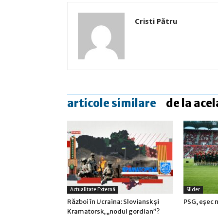
Cristi Pătru
articole similare
de la acel
Actualitate Externă
Slider
Război în Ucraina: Sloviansk şi
PSG, eşec n
Kramatorsk, „nodul gordian”?