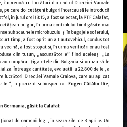
ie, împreună cu lucrători din cadrul Direcţiei Vamale
, pe care doi cetăţeni bulgari încercau să le introducă
fel, în jurul orei 13:15, a fost selectat, la PTF Calafat,
cetăţean bulgar, în urma controlului fiind găsite mai
se sub scaunele microbuzului şi în bagajele şoferului,
scurt timp, a fost oprit un alt autovehicul, condus tot
a vecină, a fost stopat şi, în urma verificărilor au fost
use diin tutun, „ascunzătorile” fiind aceleaşi. „La
că au cumpărat ţigaretele din Bulgaria şi urmau să le
aliza. Întreaga cantitate, evaluată la 22.800 de lei, a
re lucrătorii Direcţiei Vamale Craiova, care au aplicat
e lei”, a precizat subinspector
Eugen Cătălin Ilie
,
n Germania, găsit la Calafat
ionat de oamenii legii, în seara zilei de 3 aprilie. Un