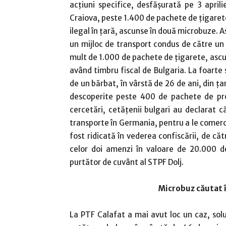
acţiuni specifice, desfăşurată pe 3 april
Craiova, peste 1.400 de pachete de ţigarete
ilegal în ţară, ascunse în două microbuze. Ast
un mijloc de transport condus de către un 
mult de 1.000 de pachete de ţigarete, ascun
având timbru fiscal de Bulgaria. La foarte 
de un bărbat, în vârstă de 26 de ani, din ţar
descoperite peste 400 de pachete de prod
cercetări, cetăţenii bulgari au declarat 
transporte în Germania, pentru a le comerci
fost ridicată în vederea confiscării, de căt
celor doi amenzi în valoare de 20.000 d
purtător de cuvânt al STPF Dolj.
Microbuz căutat î
La PTF Calafat a mai avut loc un caz, soluţ