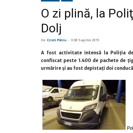
O zi plină, la Pol
Dolj
De
Cristi Pătru
-
0:08 5 aprilie 2019
A fost activitate intensă la Poliţia d
confiscat peste 1.400 de pachete de ţig
urmărire şi au fost depistaţi doi conduc
Po