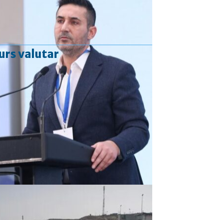
urs valutar
Curs valutar: 06 Aug 2026
EUR
: 5,2513 RON
+0,0024 ▲
USD
: 4,5507 RON
+0,0027 ▲
CHF
: 5,6221 RON
+0,0011 ▲
GBP
: 6,1236 RON
-0,0008 ▼
Convertor valutar
»
Rezultat:
-