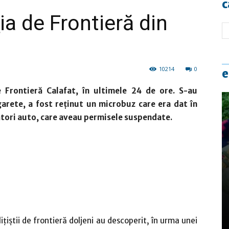
c
iţia de Frontieră din
10214
0
e
e Frontieră Calafat, în ultimele 24 de ore. S-au
arete, a fost reţinut un microbuz care era dat în
ători auto, care aveau permisele suspendate.
liţiştii de frontieră doljeni au descoperit, în urma unei