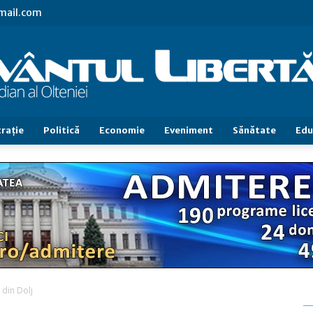
gmail.com
raţie
Politică
Economie
Eveniment
Sănătate
Edu
Cuvântul
Libertăţii
ă din Dolj