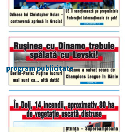
program publicitate
luni-vineri
9.00 - 17.00
sâmbătă
închis
duminică
9.00 - 12.00