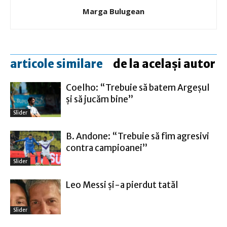
Marga Bulugean
articole similare
de la același autor
Coelho: “Trebuie să batem Argeşul
şi să jucăm bine”
Slider
B. Andone: “Trebuie să fim agresivi
contra campioanei”
Slider
Leo Messi şi-a pierdut tatăl
Slider