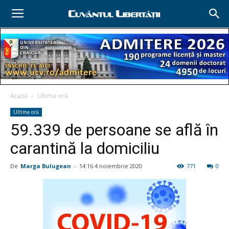
Acasă
Ultima oră
Ultima oră
59.339 de persoane se află în
carantină la domiciliu
De
Marga Bulugean
-
14:16 4 noiembrie 2020
771
0