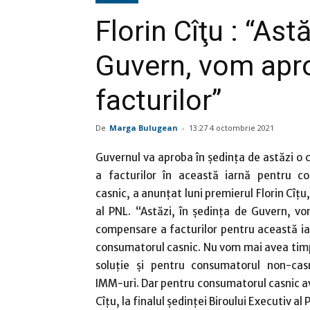
Florin Cîţu : “Ast
Guvern, vom apr
facturilor”
De
Marga Bulugean
-
13:27 4 octombrie 2021
Guvernul va aproba în şedinţa de astăzi o
a facturilor în această iarnă pentru c
casnic, a anunţat luni premierul Florin Cîţu
al PNL. “Astăzi, în şedinţa de Guvern, v
compensare a facturilor pentru această ia
consumatorul casnic. Nu vom mai avea tim
soluţie şi pentru consumatorul non-cas
IMM-uri. Dar pentru consumatorul casnic av
Cîţu, la finalul şedinţei Biroului Executiv al 