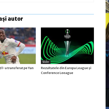
ași autor
Slider
 l-a transferat pe Yan
Rezultatele din Europa League şi
Conference Leeague