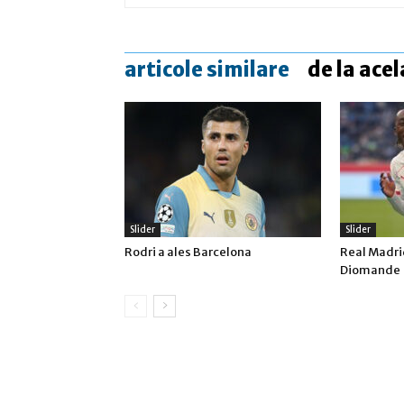
articole similare
de la acel
Slider
Slider
Rodri a ales Barcelona
Real Madrid
Diomande