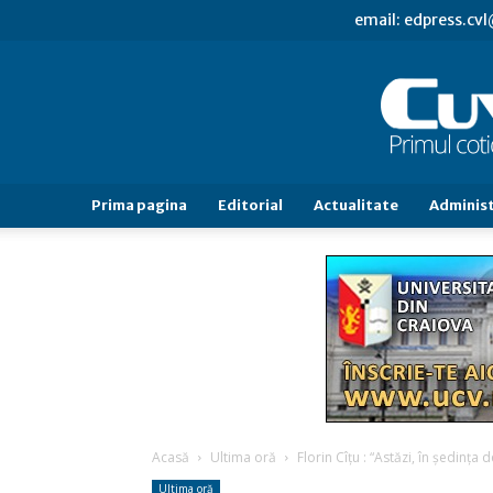
email: edpress.c
Prima pagina
Editorial
Actualitate
Administ
Acasă
Ultima oră
Florin Cîţu : “Astăzi, în şedin
Ultima oră