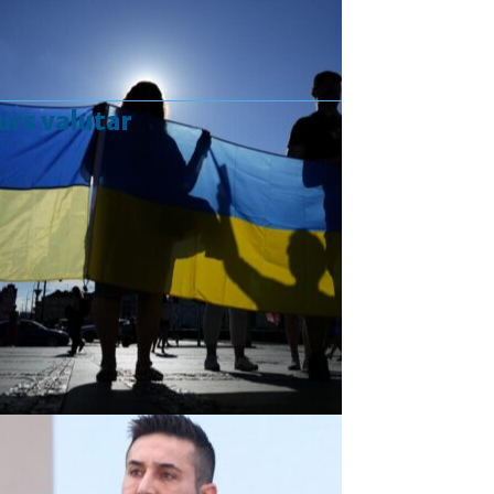
urs valutar
Curs valutar: 07 Aug 2026
EUR
: 5,2554 RON
+0,0041 ▲
USD
: 4,5584 RON
+0,0077 ▲
CHF
: 5,6244 RON
+0,0023 ▲
GBP
: 6,1277 RON
+0,0041 ▲
Convertor valutar
»
Rezultat:
-