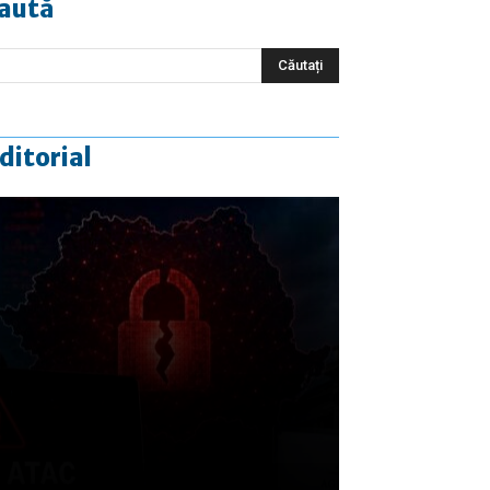
aută
ditorial