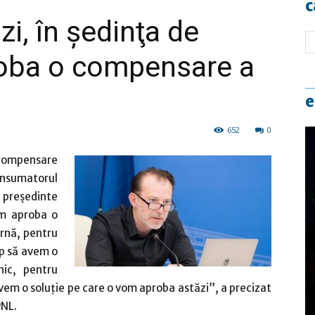
c
ăzi, în şedinţa de
oba o compensare a
e
652
0
 compensare
onsumatorul
, preşedinte
om aproba o
rnă, pentru
p să avem o
nic, pentru
em o soluţie pe care o vom aproba astăzi”, a precizat
PNL.