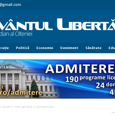
vl@gmail.com
raţie
Politică
Economie
Eveniment
Sănătate
Edu
Cuvântul
Libertăţii
ţa de Guvern, vom aproba o compensare...