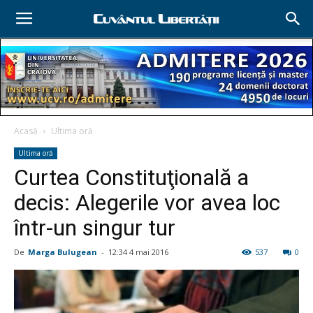
Acasă
Ultima oră
Ultima oră
Curtea Constituţională a
decis: Alegerile vor avea loc
într-un singur tur
De
Marga Bulugean
-
12:34 4 mai 2016
537
0