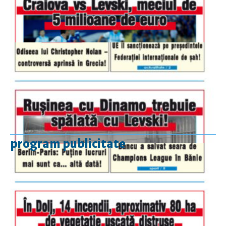
program publicitate
luni-vineri
9.00 - 17.00
sâmbătă
închis
duminică
9.00 - 12.00