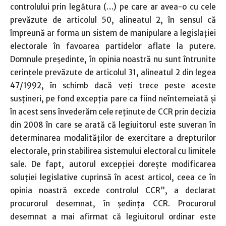
controlului prin legătura (…) pe care ar avea-o cu cele
prevăzute de articolul 50, alineatul 2, în sensul că
împreună ar forma un sistem de manipulare a legislaţiei
electorale în favoarea partidelor aflate la putere.
Domnule preşedinte, în opinia noastră nu sunt întrunite
cerinţele prevăzute de articolul 31, alineatul 2 din legea
47/1992, în schimb dacă veţi trece peste aceste
susţineri, pe fond excepţia pare ca fiind neîntemeiată şi
în acest sens învederăm cele reţinute de CCR prin decizia
din 2008 în care se arată că legiuitorul este suveran în
determinarea modalităţilor de exercitare a drepturilor
electorale, prin stabilirea sistemului electoral cu limitele
sale. De fapt, autorul excepţiei doreşte modificarea
soluţiei legislative cuprinsă în acest articol, ceea ce în
opinia noastră excede controlul CCR”, a declarat
procurorul desemnat, în şedinţa CCR. Procurorul
desemnat a mai afirmat că legiuitorul ordinar este