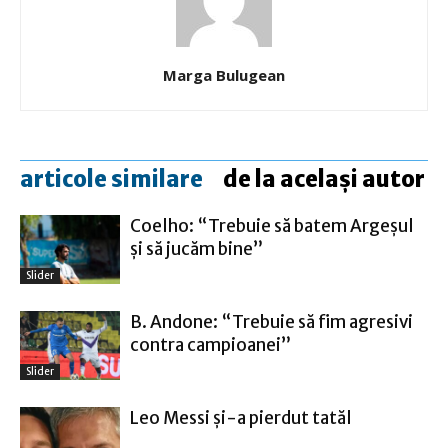
Marga Bulugean
articole similare
de la același autor
Coelho: “Trebuie să batem Argeşul
şi să jucăm bine”
Slider
B. Andone: “Trebuie să fim agresivi
contra campioanei”
Slider
Leo Messi şi-a pierdut tatăl