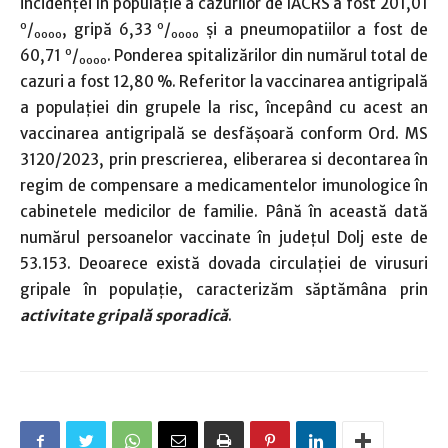
incidenţei în populaţie a cazurilor de IACRS a fost 201,01
o
o
/
, gripă 6,33
/
şi a pneumopatiilor a fost de
oooo
oooo
o
60,71
/
. Ponderea spitalizărilor din numărul total de
oooo
cazuri a fost 12,80 %. Referitor la vaccinarea antigripală
a populaţiei din grupele la risc, începând cu acest an
vaccinarea antigripală se desfăşoară conform Ord. MS
3120/2023, prin prescrierea, eliberarea si decontarea în
regim de compensare a medicamentelor imunologice în
cabinetele medicilor de familie. Până în această dată
numărul persoanelor vaccinate în judeţul Dolj este de
53.153. Deoarece există dovada circulaţiei de virusuri
gripale în populaţie, caracterizăm săptămâna prin
activitate gripală sporadică
.