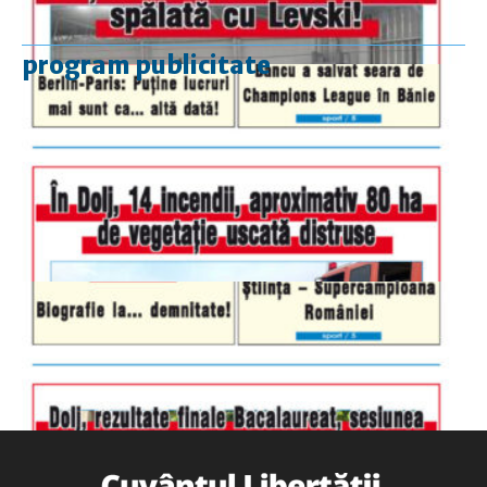
program publicitate
luni-vineri
9.00 - 17.00
sâmbătă
închis
duminică
9.00 - 12.00