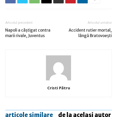
Articolul precedent
Articolul următor
Napoli a câştigat contra
Accident rutier mortal,
marii rivale, Juventus
lângă Bratovoeşti
Cristi Pătru
articole similare
de la același autor