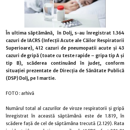
În ultima săptămână, în Dolj, s-au înregistrat 1.364
cazuri de IACRS (Infecţii Acute ale Căilor Respiratorii
Superioare), 412 cazuri de pneumopatii acute şi 43
cazuri de gripă (toate cu teste rapide – gripa tip A şi
tip B), scăderea continuând în judeţ, conform
situaţiei prezentate de Direcţia de Sănătate Publică
(DSP) Dolj, pe 1 martie.
FOTO : arhivă
Numărul total al cazurilor de viroze respiratorii şi gripă
înregistrat în această săptămână este de 1.819, în
scădere faţă de cel de săptămâna trecută (2.129). Rata