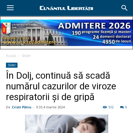
Acasă
Slider
Slider
În Dolj, continuă să scadă
numărul cazurilor de viroze
respiratorii şi de gripă
De
Cristi Pătru
-
9:35 4 martie 2024
512
0