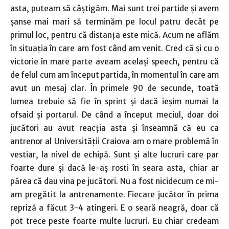
asta, puteam să câștigăm. Mai sunt trei partide și avem
șanse mai mari să terminăm pe locul patru decât pe
primul loc, pentru că distanța este mică. Acum ne aflăm
în situația în care am fost când am venit. Cred că și cu o
victorie în mare parte aveam același speech, pentru că
de felul cum am început partida, în momentul în care am
avut un mesaj clar. În primele 90 de secunde, toată
lumea trebuie să fie în sprint și dacă ieșim numai la
ofsaid și portarul. De când a început meciul, doar doi
jucători au avut reacția asta și înseamnă că eu ca
antrenor al Universității Craiova am o mare problemă în
vestiar, la nivel de echipă. Sunt și alte lucruri care par
foarte dure și dacă le-aș rosti în seara asta, chiar ar
părea că dau vina pe jucători. Nu a fost nicidecum ce mi-
am pregătit la antrenamente. Fiecare jucător în prima
repriză a făcut 3-4 atingeri. E o seară neagră, doar că
pot trece peste foarte multe lucruri. Eu chiar credeam