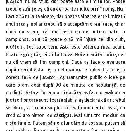
jucătorii nu au vrut, dar poate asta e limita lor. Poate
trebuie sa înțeleg că eu de foarte multe ori îi împing. Nu-
i acuz că nu au valoare, dar poate valoarea este limitată
anul ăsta și noi ar trebui să o acceptăm o realitate, chiar
dacă nu vrem, că anul ăsta nu ne putem bate la
campionat. Știu că poate o să mă înjure cei din club,
jucătorii, toți suporterii. Asta este părerea mea acum.
Poate e greșită și ei văd altceva. Noi am arătat orice, dar
nu că vrem să fim campioni. Dacă aș face o evaluare
după meciul ăsta, aș fi cel mai mare imbecil și n-aș fi
corect față de jucători. Aș transmite public o idee pe
care o am doar după 90 de minute de neputință, de
umilință. Asta ar însemna că dacă eu aș face o evaluare a
jucătorilor care sunt foarte slabi și aș declara că ar trebui
să plece, ar trebui să plec cu ei. În momentul ăsta, nu
cred că are nimeni de câștigat. Mai sunt trei meciuri ca
niște finale. Putem să ne afundăm de tot sau putem să
mai spălăm din rușine. În seara asta a fost o rușine, o