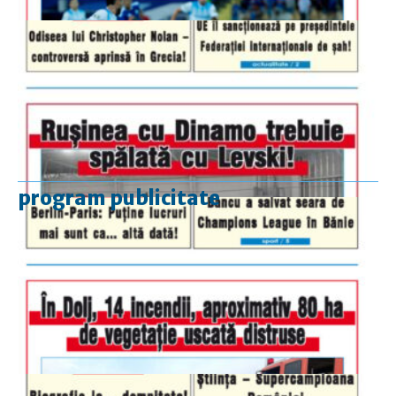
program publicitate
luni-vineri
9.00 - 17.00
sâmbătă
închis
duminică
9.00 - 12.00