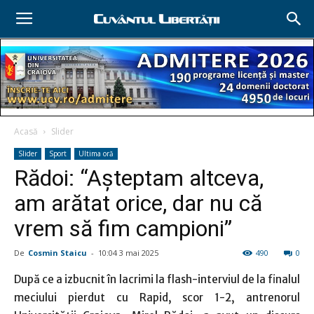
Acasă
Slider
Slider
Sport
Ultima oră
Rădoi: “Aşteptam altceva,
am arătat orice, dar nu că
vrem să fim campioni”
De
Cosmin Staicu
-
10:04 3 mai 2025
490
0
După ce a izbucnit în lacrimi la flash-interviul de la finalul
meciului pierdut cu Rapid, scor 1-2, antrenorul