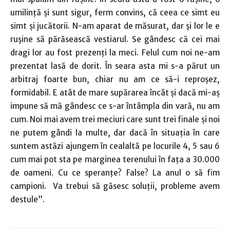
umilință și sunt sigur, ferm convins, că ceea ce simt eu
simt și jucătorii. N-am aparat de măsurat, dar și lor le e
rușine să părăsească vestiarul. Se gândesc că cei mai
dragi lor au fost prezenți la meci. Felul cum noi ne-am
prezentat lasă de dorit. În seara asta mi s-a părut un
arbitraj foarte bun, chiar nu am ce să-i reproșez,
formidabil. E atât de mare supărarea încât și dacă mi-aș
impune să mă gândesc ce s-ar întâmpla din vară, nu am
cum. Noi mai avem trei meciuri care sunt trei finale și noi
ne putem gândi la multe, dar dacă în situația în care
suntem astăzi ajungem în cealaltă pe locurile 4, 5 sau 6
cum mai pot sta pe marginea terenului în fața a 30.000
de oameni. Cu ce speranțe? False? La anul o să fim
campioni. Va trebui să găsesc soluții, probleme avem
destule”.