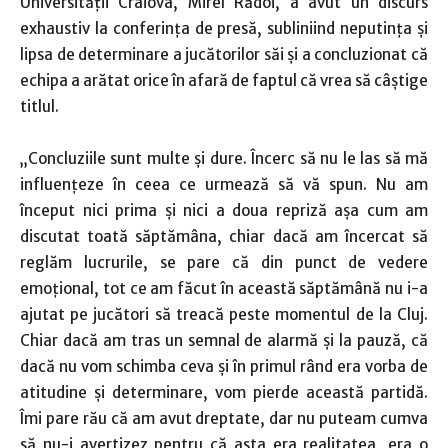
Universităţii Craiova, Mirel Rădoi, a avut un discurs
exhaustiv la conferinţa de presă, subliniind neputinţa şi
lipsa de determinare a jucătorilor săi şi a concluzionat că
echipa a arătat orice în afară de faptul că vrea să câştige
titlul.
„Concluziile sunt multe și dure. Încerc să nu le las să mă
influențeze în ceea ce urmează să vă spun. Nu am
început nici prima și nici a doua repriză așa cum am
discutat toată săptămâna, chiar dacă am încercat să
reglăm lucrurile, se pare că din punct de vedere
emoțional, tot ce am făcut în această săptămână nu i-a
ajutat pe jucători să treacă peste momentul de la Cluj.
Chiar dacă am tras un semnal de alarmă și la pauză, că
dacă nu vom schimba ceva și în primul rând era vorba de
atitudine și determinare, vom pierde această partidă.
Îmi pare rău că am avut dreptate, dar nu puteam cumva
să nu-i avertizez pentru că asta era realitatea, era o