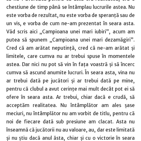
chestiune de timp până se întâmplau lucrurile astea. Nu
este vorba de rezultat, nu este vorba de speranță sau de
un vis, e vorba de cum ne-am prezentat în seara asta.
Văd scris aici „Campioana unei mari iubiri”, acum am
putea să spunem „Campioana unei mari dezamăgiri”.
Cred că am arătat neputință, cred că ne-am arătat și
limitele, care cumva nu ar trebui spuse în momentele
astea. Dar nici nu pot să vin în fața voastră și să încerc
cumva să ascund anumite lucruri. În seara asta, vina nu
ar trebui dată pe jucători și ar trebui dată pe mine,
pentru că clubul a avut cerințe mai mult decât pot ei să
ofere în seara asta. Ar trebui, chiar dacă e crudă, să
acceptăm realitatea. Nu întâmplător am ales șase
meciuri, nu întâmplător nu am vorbit de titlu, pentru că
noi de fiecare dată sub presiune am clacat. Asta nu
înseamnă că jucătorii nu au valoare, au, dar este limitată
și nu știu dacă anul ăsta, chiar și cu o victorie în seara