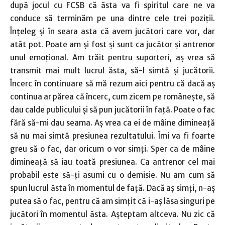
după jocul cu FCSB că ăsta va fi spiritul care ne va
conduce să terminăm pe una dintre cele trei poziții.
Înțeleg și în seara asta că avem jucători care vor, dar
atât pot. Poate am și fost și sunt ca jucător și antrenor
unul emoțional. Am trăit pentru suporteri, aș vrea să
transmit mai mult lucrul ăsta, să-l simtă și jucătorii.
Încerc în continuare să mă rezum aici pentru că dacă aș
continua ar părea că încerc, cum zicem pe românește, să
dau calde publicului și să pun jucătorii în față. Poate o fac
fără să-mi dau seama. Aș vrea ca ei de mâine dimineață
să nu mai simtă presiunea rezultatului. Îmi va fi foarte
greu să o fac, dar oricum o vor simți. Sper ca de mâine
dimineață să iau toată presiunea. Ca antrenor cel mai
probabil este să-ți asumi cu o demisie. Nu am cum să
spun lucrul ăsta în momentul de față. Dacă aș simți, n-aș
putea să o fac, pentru că am simțit că i-aș lăsa singuri pe
jucători în momentul ăsta. Așteptam altceva. Nu zic că