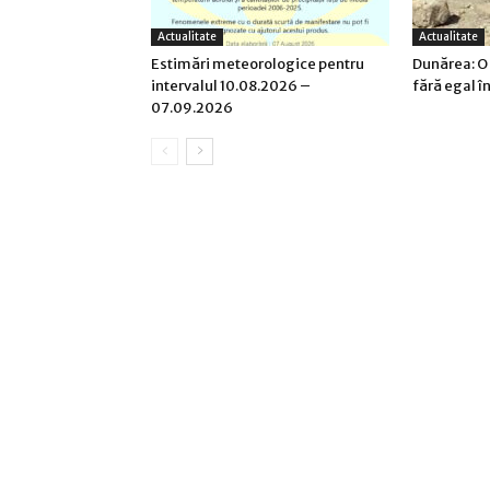
Actualitate
Actualitate
Estimări meteorologice pentru
Dunărea: O
intervalul 10.08.2026 –
fără egal î
07.09.2026