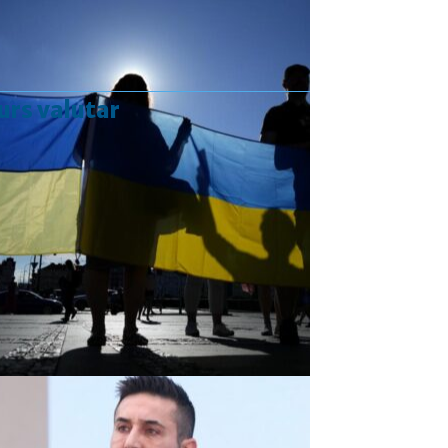
urs valutar
Curs valutar: 07 Aug 2026
EUR
: 5,2554 RON
+0,0041 ▲
USD
: 4,5584 RON
+0,0077 ▲
CHF
: 5,6244 RON
+0,0023 ▲
GBP
: 6,1277 RON
+0,0041 ▲
Convertor valutar
»
Rezultat:
-