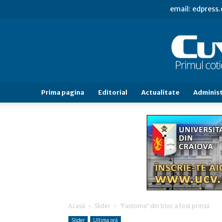
email: edpress
Prima pagina
Editorial
Actualitate
Administ
Acasă
Slider
“Fantoma” din bloc a fost prinsă
Slider
Ultima oră