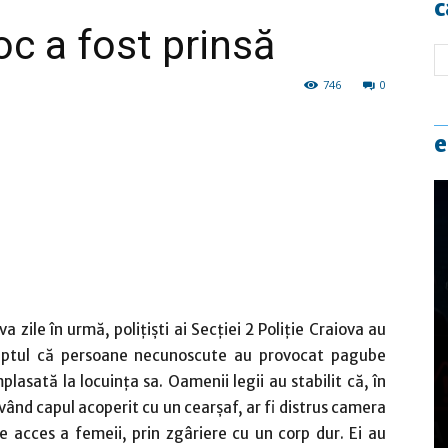
c
oc a fost prinsă
746
0
e
a zile în urmă, polițiști ai Secţiei 2 Poliţie Craiova au
 faptul că persoane necunoscute au provocat pagube
asată la locuința sa. Oamenii legii au stabilit că, în
vând capul acoperit cu un cearșaf, ar fi distrus camera
e acces a femeii, prin zgâriere cu un corp dur. Ei au