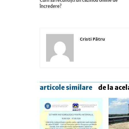
Cum să recunoști un cazinou online de
încredere?
Cristi Pătru
articole similare
de la acel