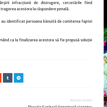
irii infracțiunii de distrugere, cercetările fiind
i tragerea acestora la răspundere penală.
e, au identificat persoana bănuită de comiterea faptei
rmând ca la finalizarea acestora să fie propusă soluție
Articolul următor