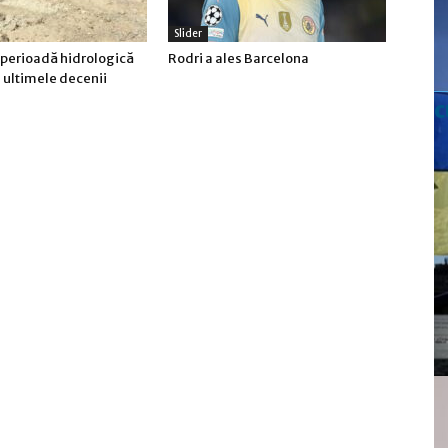
Slider
 perioadă hidrologică
Rodri a ales Barcelona
n ultimele decenii
c