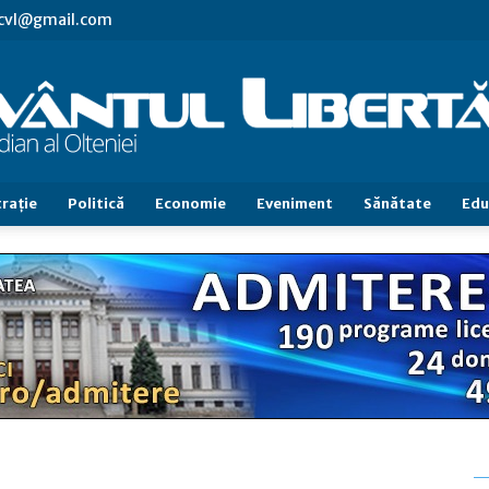
.cvl@gmail.com
raţie
Politică
Economie
Eveniment
Sănătate
Edu
Cuvântul
Libertăţii