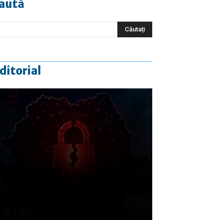
aută
ditorial