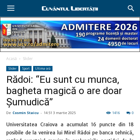
Acasă
Slider
Slider
Sport
Ultima oră
Rădoi: “Eu sunt cu munca,
bagheta magică o are doar
Şumudică”
De
Cosmin Staicu
-
14:51 3 martie 2025
1416
0
Universitatea Craiova a acumulat 16 puncte din 18
posibile de la venirea lui Mirel Rădoi pe banca tehnică,