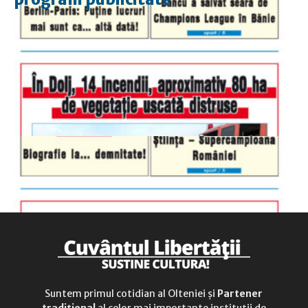
luni-vineri
9.00 - 17.00
sâmbătă
închis
duminică
9.00 - 12.00
Suntem primul cotidian al Olteniei și
Partener