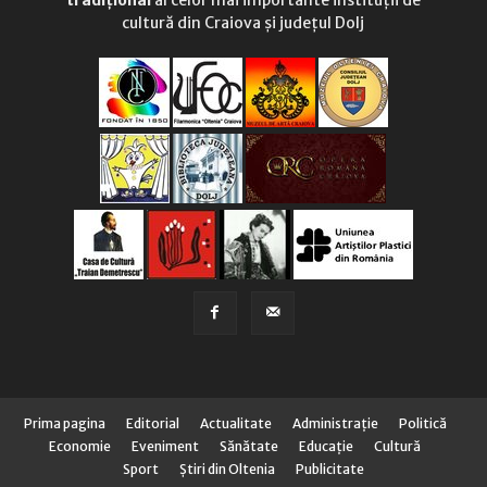
tradițional
al celor mai importante instituții de
cultură din Craiova și județul Dolj
Prima pagina
Editorial
Actualitate
Administraţie
Politică
Economie
Eveniment
Sănătate
Educaţie
Cultură
Sport
Știri din Oltenia
Publicitate