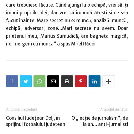
care trebuiesc făcute. Când ajungi la o echipă, vrei să-ţi
impui propriile idei, dar vrei să îmbunătăţeşti şi ce s-a
făcut înainte. Mare secret nu e: muncă, analiză, muncă,
echipă, adversar, zone…Mari secrete nu avem. Doar
prietenul meu, Marius Şumudică, are bagheta magică,
noi mergem cu munca” a spus Mirel Rădoi.
Articolul precedent
Articolul următor
Consiliul Judeţean Dolj, în
O „lecţie de jurnalism”, de
sprijinul fotbalului judeţean
la un… anti-jurnalist!