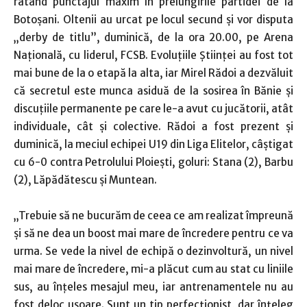
ratând punctajul maxim în prelungirile partidei de la
Botoşani. Oltenii au urcat pe locul secund şi vor disputa
„derby de titlu”, duminică, de la ora 20.00, pe Arena
Naţională, cu liderul, FCSB. Evoluţiile Ştiinţei au fost tot
mai bune de la o etapă la alta, iar Mirel Rădoi a dezvăluit
că secretul este munca asiduă de la sosirea în Bănie şi
discuţiile permanente pe care le-a avut cu jucătorii, atât
individuale, cât şi colective. Rădoi a fost prezent şi
duminică, la meciul echipei U19 din Liga Elitelor, câştigat
cu 6-0 contra Petrolului Ploieşti, goluri: Stana (2), Barbu
(2), Lăpădătescu şi Muntean.
„Trebuie să ne bucurăm de ceea ce am realizat împreună
şi să ne dea un boost mai mare de încredere pentru ce va
urma. Se vede la nivel de echipă o dezinvoltură, un nivel
mai mare de încredere, mi-a plăcut cum au stat cu liniile
sus, au înţeles mesajul meu, iar antrenamentele nu au
fost deloc uşoare. Sunt un tip perfecţionist, dar înţeleg