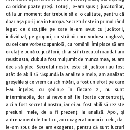
că oricine poate greşi. Totuşi, le-am spus şi jucătorilor,
că la un moment dar trebuie să ai o calitate, pentru că
doar aşa poţi juca în Europa. Secretul este în primul rând
legat de discuţiile pe care le-am avut cu jucătorii,
individual, pe grupuri, cu străinii care vorbesc engleză,
cu cei care vorbesc spaniolă, cu românii. Îmi place să am
o relaţie bună cu jucătorii, chiar şi în trecutul mandat am
reuşit asta, clubul a fost mulţumit de munca mea, eu am
decis să plec. Secretul nostru este că jucătorii au fost
atât de abili să răspundă la analizele mele, am analizat
greşelile şi ce vrem ca schimbări, a fost un efort pe care
l-au înţeles, cu şedinţe în fiecare zi, nu sunt
interminabile, dar ai nevoie să fie foarte concentraţi,
aici a fost secretul nostru, iar ei au fost abili să reziste
presiunii mele, de a fi prezenţi la analiză. Apoi, şi
antrenamentele tactice, am exagerat uneori cu ele, dar
le-am spus de ce am exagerat, pentru că sunt lucruri