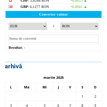
CHF
: 5,6244 RON
+0,0023 ▲
GBP
: 6,1277 RON
+0,0041 ▲
Convertor valutar
»
Rezultat:
-
arhivă
martie 2025
L
Ma
Mi
J
V
S
D
1
2
3
4
5
6
7
8
9