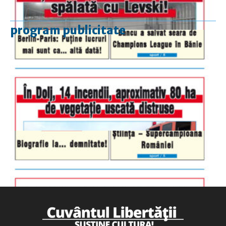
program publicitate
luni-vineri
9.00 - 17.00
sâmbătă
închis
duminică
9.00 - 12.00