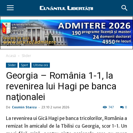
Acasă
Slider
Slider
Sport
Ultima oră
Georgia – România 1-1, la
revenirea lui Hagi pe banca
naţionalei
De
Cosmin Staicu
-
23:10 2 iunie 2026
747
0
La revenirea ui Gică Hagi pe banca tricolorilor, România a
remizat în amicalul de la Tbilisi cu Georgia, scor 1-1. Un