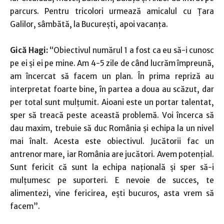
parcurs. Pentru tricolori urmează amicalul cu Ţara
Galilor, sâmbătă, la Bucureşti, apoi vacanţa.
Gică Hagi:
“Obiectivul numărul 1 a fost ca eu să-i cunosc
pe ei şi ei pe mine. Am 4-5 zile de când lucrăm împreună,
am încercat să facem un plan. În prima repriză au
interpretat foarte bine, în partea a doua au scăzut, dar
per total sunt mulţumit. Aioani este un portar talentat,
sper să treacă peste această problemă. Voi încerca să
dau maxim, trebuie să duc România şi echipa la un nivel
mai înalt. Acesta este obiectivul. Jucătorii fac un
antrenor mare, iar România are jucători. Avem potenţial.
Sunt fericit că sunt la echipa naţională şi sper să-i
mulţumesc pe suporteri. E nevoie de succes, te
alimentezi, vine fericirea, eşti bucuros, asta vrem să
facem”.