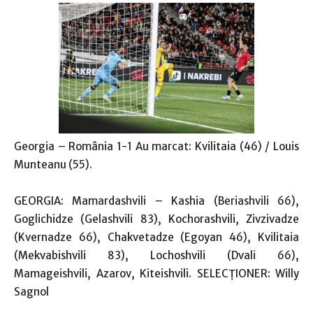
Georgia – România 1-1 Au marcat: Kvilitaia (46) / Louis
Munteanu (55).
GEORGIA: Mamardashvili – Kashia (Beriashvili 66),
Goglichidze (Gelashvili 83), Kochorashvili, Zivzivadze
(Kvernadze 66), Chakvetadze (Egoyan 46), Kvilitaia
(Mekvabishvili 83), Lochoshvili (Dvali 66),
Mamageishvili, Azarov, Kiteishvili. SELECŢIONER: Willy
Sagnol