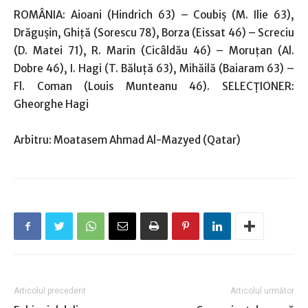
ROMÂNIA: Aioani (Hindrich 63) – Coubiş (M. Ilie 63),
Drăguşin, Ghiţă (Sorescu 78), Borza (Eissat 46) – Screciu
(D. Matei 71), R. Marin (Cicâldău 46) – Moruţan (Al.
Dobre 46), I. Hagi (T. Băluţă 63), Mihăilă (Baiaram 63) –
Fl. Coman (Louis Munteanu 46). SELECŢIONER:
Gheorghe Hagi
Arbitru: Moatasem Ahmad Al-Mazyed (Qatar)
Articolul precedent
Articolul următor