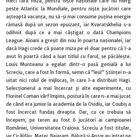
meci fără miză, pentru nişte naţionale care nu merg
peste Atlantic la Mondiale, pentru nişte jucători care
aşteaptă vacanţa, nu să-şi mai consume puţina energie
rămasă după un sezon epuizant, iar Kvaratskhelia s-a
odihnit după ce a mai câștigat o dată Champions
League. Aioani a greşit din nou în poarta naţionalei, iar
dacă Hagi crede că poate miza pe el doar pentru că l-a
avut în poartă când a luat titlul cu Farul, se păcăleşte.
Louis Munteanu a egalat dintr-o pasă genială a lui
Screciu, care a fost în formă, semn că “leul” Ştiinţei n-a
uitat nici rolul de mijlocaş, în care l-a distribuit Hagi.
Selecţionerul a mai încercat şi alte experimente, cu
Florinel Coman vârf împins, postură în care n-a mai jucat
de când era junior la academia de la Ovidiu, iar Coubiş a
fost încercat fundaş dreapta. Dar, cu ce trebuia să
începem, pe teren au fost 6 jucători ai campioanei
României, Universitatea Craiova. Screciu a fost titular,
iar Cicâldău, Matei, Baiaram, Băluţă şi Anzor au intrat pe