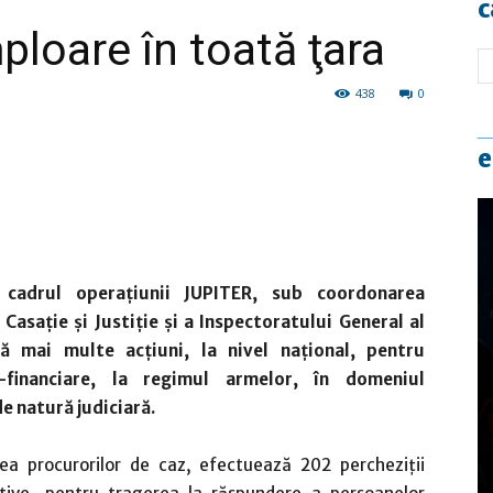
c
ploare în toată ţara
438
0
e
 cadrul operațiunii JUPITER, sub coordonarea
Casație și Justiție și a Inspectoratului General al
ră mai multe acțiuni, la nivel național, pentru
-financiare, la regimul armelor, în domeniul
e natură judiciară.
erea procurorilor de caz, efectuează 202 percheziții