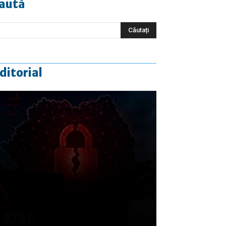
aută
ditorial