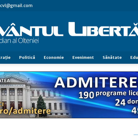
s.cvl@gmail.com
raţie
Politică
Economie
Eveniment
Sănătate
Edu
Cuvântul
Libertăţii
a