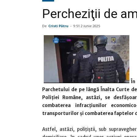
Percheziţii de am
De
Cristi Pătru
-
9:51 2 iunie 2025
În
Parchetului de pe lângă Înalta Curte de 
Poliției Române, astăzi, se desfășoa
combaterea infracțiunilor economico
transporturilor și combaterea faptelor d
Astfel, astăzi, polițiștii, sub supravegh