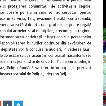
ative, pentru tragerea la răspundere a persoanelor
și protejarea comunității de activitățile ilegale.
unor dosare penale în care se fac cercetări pentru
buz în serviciu, fals, evaziune fiscală, contrabandă,
xercitarea fără drept a unei profesii, obținere ilegală
imului armelor și al munițiilor, precum și la regimul
documentarea activității infracționale a persoanelor
disponibilizarea bunurilor obținute din săvârșirea de
 depistate vor fi conduse la audieri, în vederea luării
ile de astăzi se desfășoară în contextul măsurilor luate
a infracționalității de orice fel. Pe parcursul zilei, în
caz, Poliția Română va oferi informații”, a precizat
 Inspectoratului de Poliţie Judeţean Dolj.