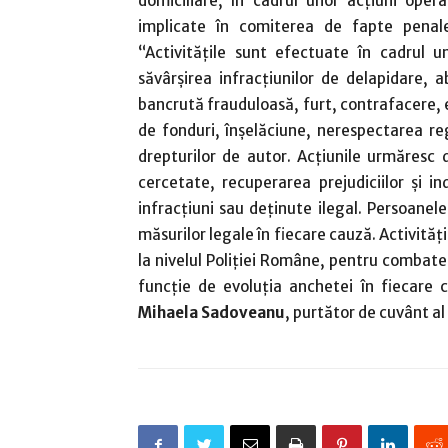
domiciliare, în cadrul unor acțiuni oper
implicate în comiterea de fapte penale 
“Activitățile sunt efectuate în cadrul 
săvârșirea infracțiunilor de delapidare, a
bancrută frauduloasă, furt, contrafacere, e
de fonduri, înşelăciune, nerespectarea reg
drepturilor de autor. Acțiunile urmăresc 
cercetate, recuperarea prejudiciilor și in
infracțiuni sau deținute ilegal. Persoanele
măsurilor legale în fiecare cauză. Activităț
la nivelul Poliției Române, pentru combatere
funcție de evoluția anchetei în fiecare 
Mihaela Sadoveanu
, purtător de cuvânt al