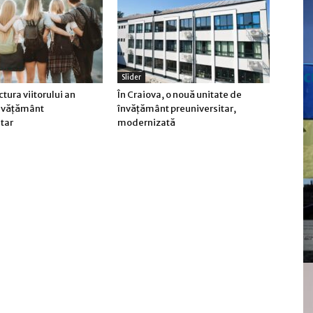
c
Slider
ctura viitorului an
În Craiova, o nouă unitate de
învățământ
învățământ preuniversitar,
tar
modernizată