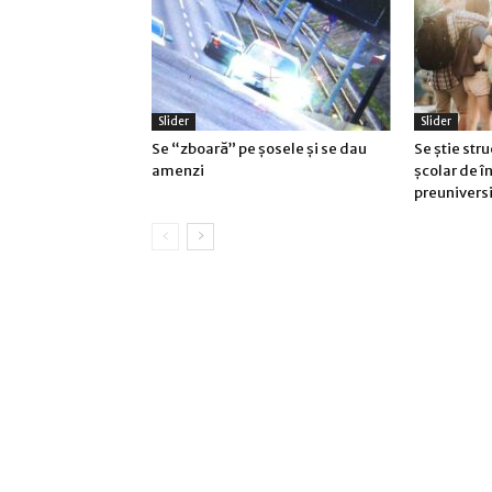
Slider
Slider
Se “zboară” pe șosele și se dau
Se știe stru
amenzi
școlar de 
preuniversi