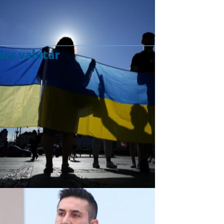
urs valutar
Curs valutar: 07 Aug 2026
EUR
: 5,2554 RON
+0,0041 ▲
USD
: 4,5584 RON
+0,0077 ▲
CHF
: 5,6244 RON
+0,0023 ▲
GBP
: 6,1277 RON
+0,0041 ▲
Convertor valutar
»
Rezultat:
-