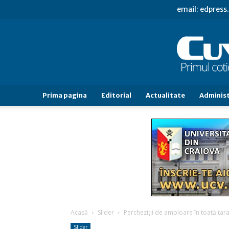
email: edpres
Prima pagina
Editorial
Actualitate
Administ
Acasă
Slider
Percheziţii de amploare în toată ţar
Slider