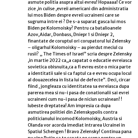
asmute politia asupra altui evreu! Hopaaaa! Ce vor
zice ,in culise ,evreii americani din administratia
lui mos Biden despre evreii ucraineni care se
sugruma intre ei ? De s-a suparat gasca lui mos
Biden pe Kolomoisky? Pentru ca batalioanele
Azov,Aidar, Donbass, Dniepr 1 si Dniepr 2,
finantate de coruptul ori corupatorul lui Zelensky
– oligarhul Kolomoisky – au pierdut meciul cu
rusii? ,, The Times of Israel” scria despre Zelensky
,in martie 2022 ca,,a capatat o educatie evreiasca
sovietica obisnuita,ca a fi evreu este o mica parte
a identitatii sale si ca faptul ca e evreu ocupa locul
al douazecelea in lista lui de defecte”. Deci, circar
fiind , jongleaza cu identitatea sa evreiasca dupa
parerea mea si nu-i pasa de conationalii sai evrei
ucraineni cum nu-i pasa de niciun ucrainean! !
Iubeste dreptatea! Am impresia ca dupa
asmutirea politiei din Zelenskypolis contra
politicianului incomod Kolomoisky, Austria si
Olanda vor acorda imediat intrarea Ucrainei in
Spatiul Schengen ! Bravo Zelensky! Continua pana