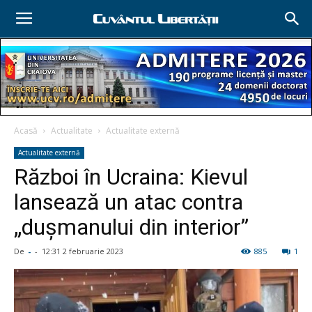
Acasă
Actualitate
Actualitate externă
Actualitate externă
Război în Ucraina: Kievul
lansează un atac contra
„duşmanului din interior”
De
-
-
12:31 2 februarie 2023
885
1