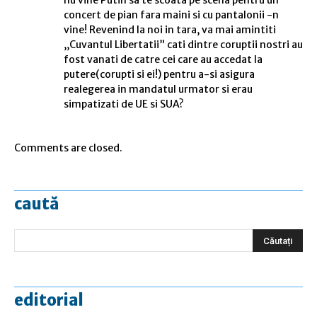
nu vine Putin sa te scoata pe scena pentru un
concert de pian fara maini si cu pantalonii -n
vine! Revenind la noi in tara, va mai amintiti
,,Cuvantul Libertatii” cati dintre coruptii nostri au
fost vanati de catre cei care au accedat la
putere(corupti si ei!) pentru a-si asigura
realegerea in mandatul urmator si erau
simpatizati de UE si SUA?
Comments are closed.
caută
editorial