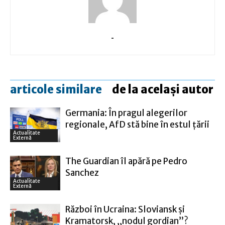
-
articole similare
de la același autor
Germania: În pragul alegerilor
regionale, AfD stă bine în estul ţării
Actualitate
Externă
The Guardian îl apără pe Pedro
Sanchez
Actualitate
Externă
Război în Ucraina: Sloviansk şi
Kramatorsk, „nodul gordian”?