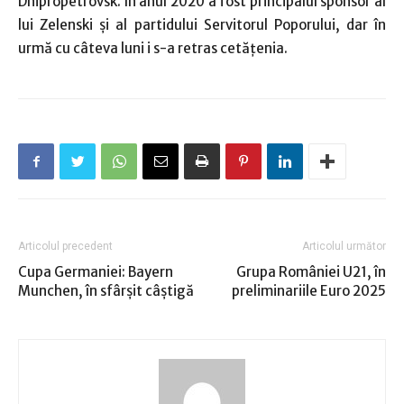
Dnipropetrovsk. În anul 2020 a fost principalul sponsor al
lui Zelenski şi al partidului Servitorul Poporului, dar în
urmă cu câteva luni i s-a retras cetăţenia.
Articolul precedent
Articolul următor
Cupa Germaniei: Bayern
Grupa României U21, în
Munchen, în sfârşit câştigă
preliminariile Euro 2025