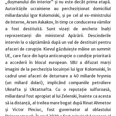
„duşmanului din interior” şi nu este decât prima etapă.
Autorităţile ucrainiene au percheziţionat domiciliul
miliardarului Igor Kolomoiski, şi pe cel al ex-ministrului
de Interne, Arsen Askakov, în timp ce conducerea vămilor
a fost destituită. Sunt vizaţi de anchete înalţi
reprezentanţi din ministerul Apărării. Descinderile
intervin la o săptămână după un val de destituiri pentru
afaceri de corupţie. Kievul găzduieşte mâine un summit
UE, care face din lupta anticorupţie o condiţie prioritară
a accederii în blocul european. SBU a difuzat marţi
imagini de la percheziţia locuinţei lui Igor Kolomoiski, în
cadrul unei afaceri de deturnare a 40 miliarde hryvnia
(un miliard dolari), implicând companiile petroliere
Uknafta şi Uktatnafta. Cu o reputaţie sulfuroasă,
miliardarul fost apropiat al lui Zelenski, înainte ca acesta
să ia distanţă, al treilea mare bogat după Rinat Ahmetov
şi Victor Pinciuc, fost guvernator al oblastului