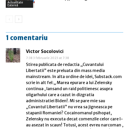
Actualitate
Externă
1 comentariu
Victor Socolovici
7:38 3 februarie 2023 at 7:38
Stirea publicata de redactia ,,Cuvantului
Libertatii” este preluata din mass media
mainstream. In alta ordine de idei, Substack.com
scrie in alt fel:,, Marea epurare a lui Zelensky
continua , lansand un raid politienesc asupra
oligarhului care a cazut in dizgratia
administratiei Biden!. Mi se pare mie sau
,,Cuvantul Libertatii” nu vrea sa jigneasca pe
stapanii Romaniei? Cocainomanul psihopat,
Zelensky nu executa decat comenzile celor care l-
au asezat in scaun! Totusi, acest evreu narcoman ,