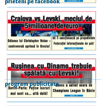
prieteni pe facebook
program publicitate
luni-vineri
9.00 - 17.00
sâmbătă
închis