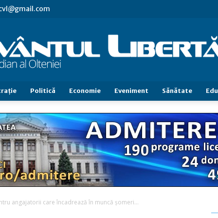
.cvl@gmail.com
raţie
Politică
Economie
Eveniment
Sănătate
Edu
Cuvântul
Libertăţii
entru angajatorii care încadrează în muncă șomeri...