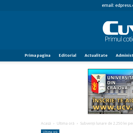
email: edpress
Prima pagina
Editorial
Actualitate
Administ
Acasă
Ultima oră
Subvenţii lunare de 2.250 lei p
Ultima oră