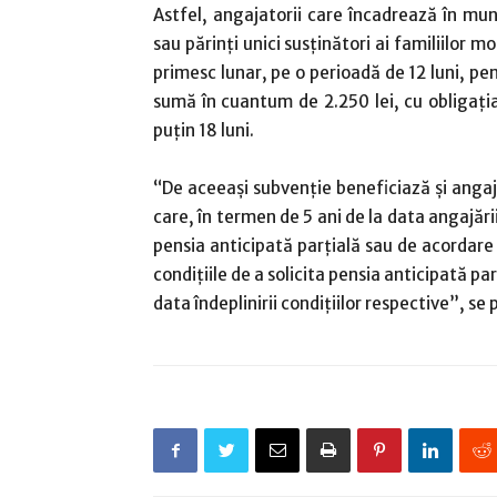
Astfel, angajatorii care încadrează în m
sau părinți unici susţinători ai familiilor
primesc lunar, pe o perioadă de 12 luni, pe
sumă în cuantum de 2.250 lei, cu obligaţia
puţin 18 luni.
“De aceeași subvenție beneficiază și angaja
care, în termen de 5 ani de la data angajării
pensia anticipată parţială sau de acordare 
condiţiile de a solicita pensia anticipată pa
data îndeplinirii condiţiilor respective”, s