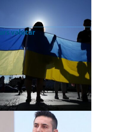
urs valutar
Curs valutar: 07 Aug 2026
EUR
: 5,2554 RON
+0,0041 ▲
USD
: 4,5584 RON
+0,0077 ▲
CHF
: 5,6244 RON
+0,0023 ▲
GBP
: 6,1277 RON
+0,0041 ▲
Convertor valutar
»
Rezultat:
-