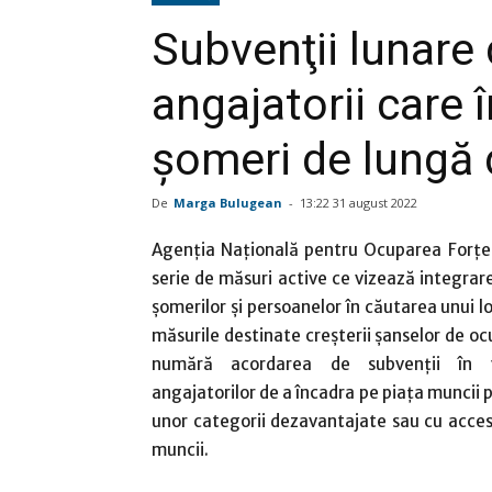
Subvenţii lunare 
angajatorii care
șomeri de lungă 
De
Marga Bulugean
-
13:22 31 august 2022
Agenția Națională pentru Ocuparea Forțe
serie de măsuri active ce vizează integrar
șomerilor și persoanelor în căutarea unui l
măsurile destinate creșterii șanselor de oc
numără acordarea de subvenții în v
angajatorilor de a încadra pe piața muncii
unor categorii dezavantajate sau cu acces 
muncii.