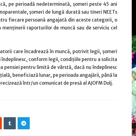
uncă, pe perioadă nedeterminată, şomeri peste 45 ani
 monoparentale, şomeri de lungă durată sau tineri NEETs
ntru fiecare persoană angajată din aceste categorii, o
 menţinerii raporturilor de muncă sau de serviciu cel
torii care încadrează în muncă, potrivit legii, şomeri
 îndeplinesc, conform legii, condiţiile pentru a solicita
a pensiei pentru limită de vârstă, dacă nu îndeplinesc
rţială, beneficiază lunar, pe perioada angajării, până la
e precizează într/un comunicat de presă al AJOFM Dolj.