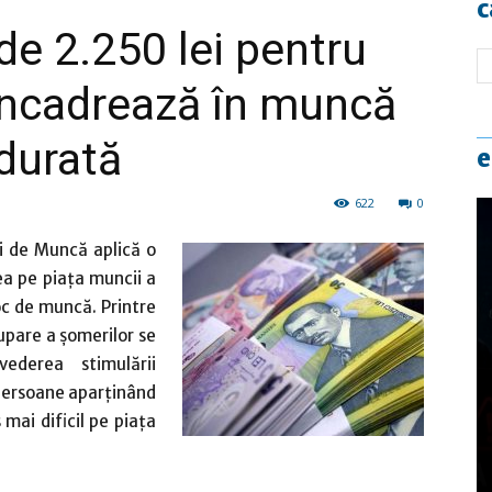
c
de 2.250 lei pentru
 încadrează în muncă
durată
e
622
0
i de Muncă aplică o
ea pe piața muncii a
oc de muncă. Printre
upare a șomerilor se
ederea stimulării
 persoane aparţinând
mai dificil pe piaţa