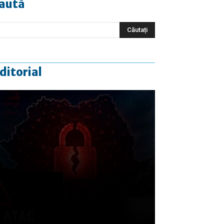
aută
ditorial