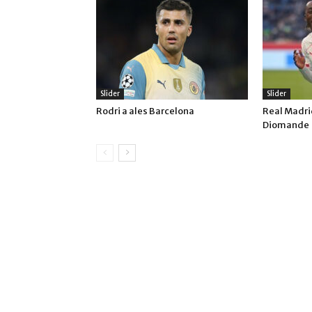
Slider
Slider
Rodri a ales Barcelona
Real Madrid
Diomande