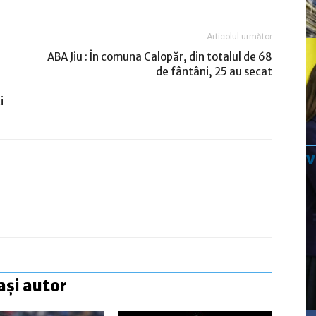
Articolul următor
ABA Jiu : În comuna Calopăr, din totalul de 68
de fântâni, 25 au secat
i
ași autor