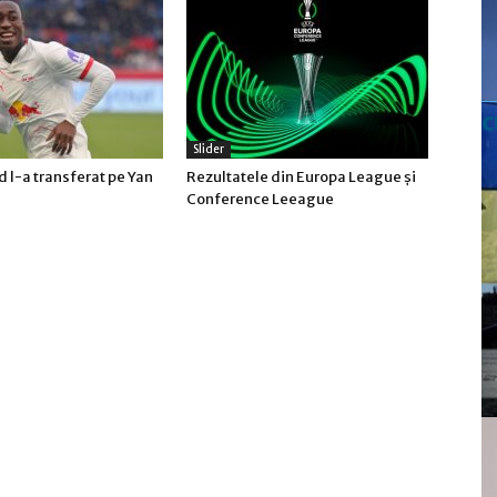
c
Slider
 l-a transferat pe Yan
Rezultatele din Europa League şi
Conference Leeague