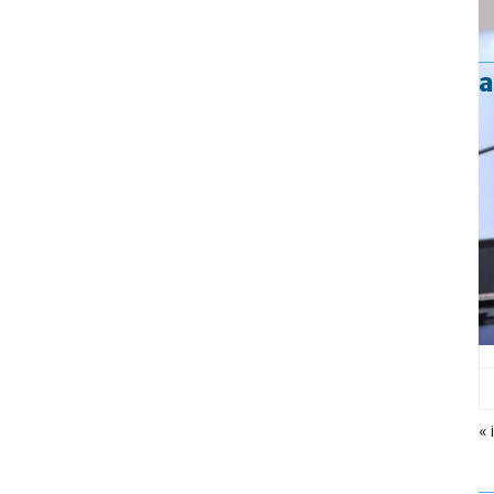
a
« i